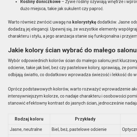
Rośliny doniczkowe
– Żywe rośliny ożywiają wnętrze i wprow
dużo miejsca, takie jak sukulent czy paproć.
Warto również zwrócić uwagę na
kolorystykę
dodatków. Jasne odc
dodadzą jej elegancji. Upewnij się, że wszystkie elementy współgra
charakteru i stylu, a jego aranżacja stanie się funkcjonalna i przyje
Jakie kolory ścian wybrać do małego salon
Wybór odpowiednich kolorów ścian do małego salonu jest kluczowy 
odcienie, takie jak biel, beż czy pastelowe kolory, sprawiają, że po
odbijają światło, co dodatkowo wprowadza świeżość i lekkość do w
Oprócz podstawowych kolorów, warto rozważyć wprowadzenie akce
intensywniejszym kolorze, co nadaje charakteru i osobowości pom
stanowić efektowny kontrast do jasnych ścian, jednocześnie nadaj
Rodzaj koloru
Przykłady
Jasne, neutralne
Biel, beż, pastelowe odcienie
Optyczn