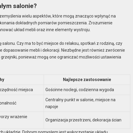
ałym salonie?
zemyślenia wielu aspektów, które mogą znacząco wpłynąć na
dokonania dokładnych pomiarów pomieszczenia. Zrozumienie
anować układ mebli oraz inne elementy wystroju.
salonu. Czy ma to być miejsce do relaksu, spotkań z rodziną, czy
 dopasowanie mebli i dekoracji. Niezbędne jest również zwrócenie
y grzejniki, ponieważ mogą one ograniczać możliwości ustawienia
hy
Najlepsze zastosowanie
zczędność miejsca
Gościnne noclegi, codzienna wygoda
Centralny punkt w salonie, miejsce na
jonalność
napoje
worzy wrażenie
Organizacja przestrzeni, dekoracja ścian
 ich układzie. Dobrym pomysłem jest wykorzystanie układu