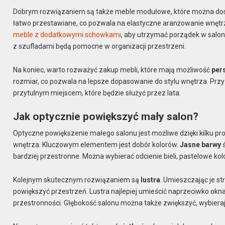
Dobrym rozwiązaniem są także meble modułowe, które można dos
łatwo przestawiane, co pozwala na elastyczne aranżowanie wnętr
meble z dodatkowymi schowkami
, aby utrzymać porządek w salon
z szufladami będą pomocne w organizacji przestrzeni.
Na koniec, warto rozważyć zakup mebli, które mają możliwość
per
rozmiar, co pozwala na lepsze dopasowanie do stylu wnętrza. Przy
przytulnym miejscem, które będzie służyć przez lata.
Jak optycznie powiększyć mały salon?
Optyczne powiększenie małego salonu jest możliwe dzięki kilku 
wnętrza. Kluczowym elementem jest dobór kolorów.
Jasne barwy
ś
bardziej przestronne. Można wybierać odcienie bieli, pastelowe kolor
Kolejnym skutecznym rozwiązaniem są
lustra
. Umieszczając je st
powiększyć przestrzeń. Lustra najlepiej umieścić naprzeciwko okn
przestronności. Głębokość salonu można także zwiększyć, wybierają