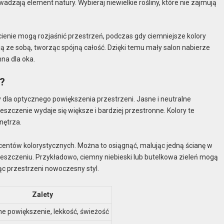
adzają element natury. Wybieraj niewielkie rośliny, które nie zajmują
ienie mogą rozjaśnić przestrzeń, podczas gdy ciemniejsze kolory
ją ze sobą, tworząc spójną całość. Dzięki temu mały salon nabierze
mna dla oka.
u?
dla optycznego powiększenia przestrzeni. Jasne i neutralne
mieszczenie wydaje się większe i bardziej przestronne. Kolory te
nętrza.
ntów kolorystycznych. Można to osiągnąć, malując jedną ścianę w
ieszczeniu. Przykładowo, ciemny niebieski lub butelkowa zieleń mogą
ąc przestrzeni nowoczesny styl.
Zalety
e powiększenie, lekkość, świeżość