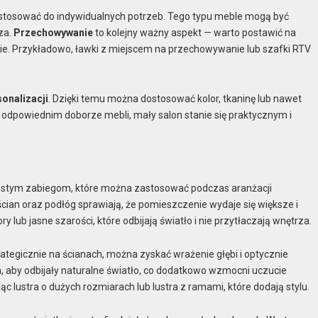
tosować do indywidualnych potrzeb. Tego typu meble mogą być
za.
Przechowywanie
to kolejny ważny aspekt — warto postawić na
ie. Przykładowo, ławki z miejscem na przechowywanie lub szafki RTV
sonalizacji
. Dzięki temu można dostosować kolor, tkaninę lub nawet
 odpowiednim doborze mebli, mały salon stanie się praktycznym i
prostym zabiegom, które można zastosować podczas aranżacji
cian oraz podłóg sprawiają, że pomieszczenie wydaje się większe i
y lub jasne szarości, które odbijają światło i nie przytłaczają wnętrza.
rategicznie na ścianach, można zyskać wrażenie głębi i optycznie
a, aby odbijały naturalne światło, co dodatkowo wzmocni uczucie
c lustra o dużych rozmiarach lub lustra z ramami, które dodają stylu.