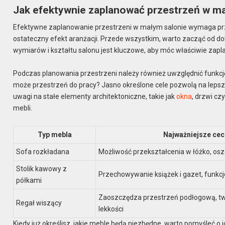
Jak efektywnie zaplanować przestrzeń w m
Efektywne zaplanowanie przestrzeni w małym salonie wymaga pr
ostateczny efekt aranżacji. Przede wszystkim, warto zacząć od 
wymiarów i kształtu salonu jest kluczowe, aby móc właściwie zapl
Podczas planowania przestrzeni należy również uwzględnić funkcję 
może przestrzeń do pracy? Jasno określone cele pozwolą na lepsze
uwagi na stałe elementy architektoniczne, takie jak
okna
, drzwi cz
mebli.
Typ mebla
Najważniejsze cec
Sofa rozkładana
Możliwość przekształcenia w łóżko, os
Stolik kawowy z
Przechowywanie książek i gazet, funkc
półkami
Zaoszczędza przestrzeń podłogową, t
Regał wiszący
lekkości
Kiedy już określisz, jakie meble będą niezbędne, warto pomyśleć o