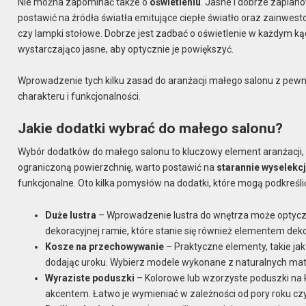
Nie można zapominać także o
oświetleniu
. Jasne i dobrze zaplan
postawić na źródła światła emitujące ciepłe światło oraz zainwesto
czy lampki stołowe. Dobrze jest zadbać o oświetlenie w każdym kąci
wystarczająco jasne, aby optycznie je powiększyć.
Wprowadzenie tych kilku zasad do aranżacji małego salonu z pewn
charakteru i funkcjonalności.
Jakie dodatki wybrać do małego salonu?
Wybór dodatków do małego salonu to kluczowy element aranżacji, k
ograniczoną powierzchnię, warto postawić na
starannie wyselekc
funkcjonalne. Oto kilka pomysłów na dodatki, które mogą podkreśli
Duże lustra
– Wprowadzenie lustra do wnętrza może optycznie
dekoracyjnej ramie, które stanie się również elementem dek
Kosze na przechowywanie
– Praktyczne elementy, takie ja
dodając uroku. Wybierz modele wykonane z naturalnych mate
Wyraziste poduszki
– Kolorowe lub wzorzyste poduszki na 
akcentem. Łatwo je wymieniać w zależności od pory roku czy