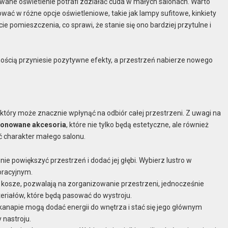
owane oświetlenie potrafi zdziałać cuda w małych salonach. Warto
wać w różne opcje oświetleniowe, takie jak lampy sufitowe, kinkiety
e pomieszczenia, co sprawi, że stanie się ono bardziej przytulne i
ością przyniesie pozytywne efekty, a przestrzeń nabierze nowego
tóry może znacznie wpłynąć na odbiór całej przestrzeni. Z uwagi na
jonowane akcesoria
, które nie tylko będą estetyczne, ale również
ć charakter małego salonu.
 powiększyć przestrzeń i dodać jej głębi. Wybierz lustro w
oracyjnym.
k kosze, pozwalają na zorganizowanie przestrzeni, jednocześnie
riałów, które będą pasować do wystroju.
kanapie mogą dodać energii do wnętrza i stać się jego głównym
 nastroju.