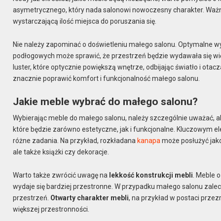
asymetrycznego, który nada salonowi nowoczesny charakter. Ważne
wystarczającą ilość miejsca do poruszania się.
Nie należy zapominać o doświetleniu małego salonu. Optymalne wy
podłogowych może sprawić, że przestrzeń będzie wydawała się wię
luster, które optycznie powiększą wnętrze, odbijając światło i o
znacznie poprawić komfort i funkcjonalność małego salonu.
Jakie meble wybrać do małego salonu?
Wybierając meble do małego salonu, należy szczególnie uważać, a
które będzie zarówno estetyczne, jak i funkcjonalne. Kluczowym 
różne zadania. Na przykład, rozkładana
kanapa
może posłużyć jako 
ale także książki czy dekoracje.
Warto także zwrócić uwagę na
lekkość konstrukcji mebli
. Meble 
wydaje się bardziej przestronne. W przypadku małego salonu zalec
przestrzeń.
Otwarty charakter mebli
, na przykład w postaci przez
większej przestronności.