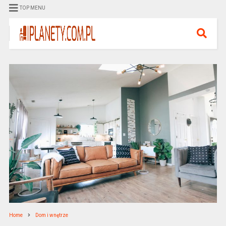
TOP MENU
Home
Dom i wnętrze