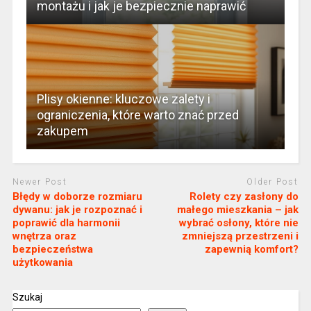
montażu i jak je bezpiecznie naprawić
Plisy okienne: kluczowe zalety i
ograniczenia, które warto znać przed
zakupem
Newer Post
Older Post
Błędy w doborze rozmiaru
Rolety czy zasłony do
dywanu: jak je rozpoznać i
małego mieszkania – jak
poprawić dla harmonii
wybrać osłony, które nie
wnętrza oraz
zmniejszą przestrzeni i
bezpieczeństwa
zapewnią komfort?
użytkowania
Szukaj