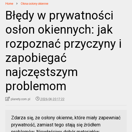
Home
Okna osłony okienne
Błędy w prywatności
osłon okiennych: jak
rozpoznać przyczyny i
zapobiegać
najczęstszym
problemom
planety.com.pl
2026-04-20 17:22
Zdarza się, że osłony okienne, które miały zapewniać
prywatność, zamiast tego stają się źródłem
problemów. Niewłaściwy dobór materiałów,