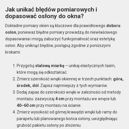
Jak unikać błędów pomiarowych i
dopasować osłony do okna?
Dokładne pomiary okien są kluczowe dla prawidłowego
doboru
osłon
, ponieważ błędne pomiary prowadzą do niewłaściwego
dopasowania i mogą zaburzyć funkcjonalność oraz estetykę
osłon. Aby uniknąć błędów, postępuj zgodnie z poniższymi
krokami:
Przygotuj
stalową miarkę
– unikaj elastycznych taśm,
które mogą się odkształcać.
Zmierz szerokość wnęki okiennej w trzech punktach:
góra,
środek, dół
. Zapisz najmniejszy z tych wymiarów.
Dodaj zapas do szerokości wnęki w zależności od metody
montażu: zazwyczaj
4 cm
przy montażu we wnęce lub
40–60 cm
przy montażu na ścianie.
Zmierz wysokość od górnej krawędzi wnęki lub ramy do
parapetu lub planowanego końca osłony, uwzględniając
grubość pakietu osłony po złożeniu.