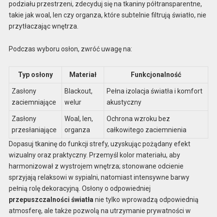
podziału przestrzeni, zdecyduj się na tkaniny półtransparentne,
takie jak woal, len czy organza, które subtelnie filtrują światło, nie
przytłaczając wnętrza.
Podczas wyboru osłon, zwróć uwagę na:
Typ osłony
Materiał
Funkcjonalność
Zasłony
Blackout,
Pełna izolacja światła i komfort
zaciemniające
welur
akustyczny
Zasłony
Woal, len,
Ochrona wzroku bez
przesłaniające
organza
całkowitego zaciemnienia
Dopasuj tkaninę do funkcji strefy, uzyskując pożądany efekt
wizualny oraz praktyczny. Przemyśl kolor materiału, aby
harmonizował z wystrojem wnętrza; stonowane odcienie
sprzyjają relaksowi w sypialni, natomiast intensywne barwy
pełnią rolę dekoracyjną. Osłony o odpowiedniej
przepuszczalności światła
nie tylko wprowadzą odpowiednią
atmosferę, ale także pozwolą na utrzymanie prywatności w