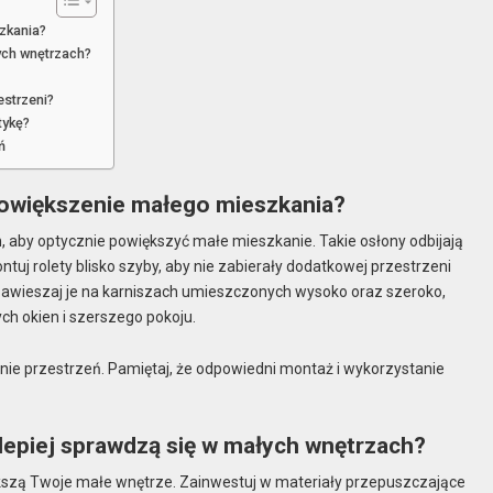
zkania?
łych wnętrzach?
estrzeni?
tykę?
ń
 powiększenie małego mieszkania?
n, aby optycznie powiększyć małe mieszkanie. Takie osłony odbijają
ntuj rolety blisko szyby, aby nie zabierały dodatkowej przestrzeni
 i zawieszaj je na karniszach umieszczonych wysoko oraz szeroko,
ych okien i szerszego pokoju.
znie przestrzeń. Pamiętaj, że odpowiedni montaż i wykorzystanie
jlepiej sprawdzą się w małych wnętrzach?
ększą Twoje małe wnętrze. Zainwestuj w materiały przepuszczające