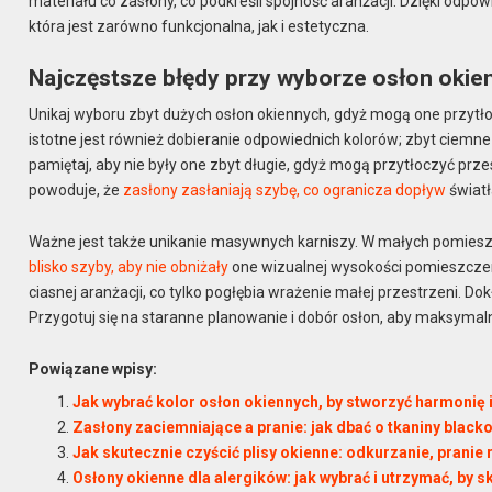
materiału co zasłony, co podkreśli spójność aranżacji. Dzięki odpo
która jest zarówno funkcjonalna, jak i estetyczna.
Najczęstsze błędy przy wyborze osłon oki
Unikaj wyboru zbyt dużych osłon okiennych, gdyż mogą one przytł
istotne jest również dobieranie odpowiednich kolorów; zbyt ciemn
pamiętaj, aby nie były one zbyt długie, gdyż mogą przytłoczyć prz
powoduje, że
zasłony zasłaniają szybę, co ogranicza dopływ
światł
Ważne jest także unikanie masywnych karniszy. W małych pomiesz
blisko szyby, aby nie obniżały
one wizualnej wysokości pomieszczeni
ciasnej aranżacji, co tylko pogłębia wrażenie małej przestrzeni. D
Przygotuj się na staranne planowanie i dobór osłon, aby maksymal
Powiązane wpisy:
Jak wybrać kolor osłon okiennych, by stworzyć harmonię i
Zasłony zaciemniające a pranie: jak dbać o tkaniny blackou
Jak skutecznie czyścić plisy okienne: odkurzanie, prani
Osłony okienne dla alergików: jak wybrać i utrzymać, by 