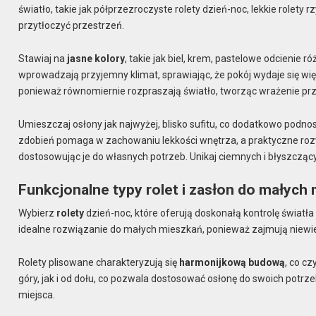
światło, takie jak półprzezroczyste rolety dzień-noc, lekkie rolety r
przytłoczyć przestrzeń.
Stawiaj na
jasne kolory
, takie jak biel, krem, pastelowe odcienie ró
wprowadzają przyjemny klimat, sprawiając, że pokój wydaje się wi
ponieważ równomiernie rozpraszają światło, tworząc wrażenie prz
Umieszczaj osłony jak najwyżej, blisko sufitu, co dodatkowo podno
zdobień pomaga w zachowaniu lekkości wnętrza, a praktyczne rozwią
dostosowując je do własnych potrzeb. Unikaj ciemnych i błyszczą
Funkcjonalne typy rolet i zasłon do małych
Wybierz
rolety
dzień-noc, które oferują doskonałą kontrolę światła
idealne rozwiązanie do małych mieszkań, ponieważ zajmują niewiel
Rolety plisowane charakteryzują się
harmonijkową budową
, co c
góry, jak i od dołu, co pozwala dostosować osłonę do swoich potrze
miejsca.