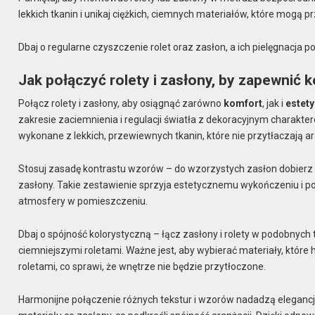
lekkich tkanin i unikaj ciężkich, ciemnych materiałów, które mogą 
Dbaj o regularne czyszczenie rolet oraz zasłon, a ich pielęgnacja
Jak połączyć rolety i zasłony, by zapewnić 
Połącz rolety i zasłony, aby osiągnąć zarówno
komfort
, jak i
estet
zakresie zaciemnienia i regulacji światła z dekoracyjnym charakt
wykonane z lekkich, przewiewnych tkanin, które nie przytłaczają ar
Stosuj zasadę kontrastu wzorów – do wzorzystych zasłon dobierz gł
zasłony. Takie zestawienie sprzyja estetycznemu wykończeniu i
atmosfery w pomieszczeniu.
Dbaj o spójność kolorystyczną – łącz zasłony i rolety w podobnych 
ciemniejszymi roletami. Ważne jest, aby wybierać materiały, które 
roletami, co sprawi, że wnętrze nie będzie przytłoczone.
Harmonijne połączenie różnych tekstur i wzorów nadadzą elegancji