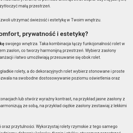
przytłoczyć małą przestrzeń.
 pozwoli utrzymać świeżość i estetykę w Twoim wnętrzu.
komfort, prywatność i estetykę?
ykę
swojego wnętrza. Taka kombinacja łączy funkcjonalność rolet w
erem zasłon, co tworzy harmonijną przestrzeń. Wybierz zasłony
anżacji i łatwo umożliwiają przesuwanie się obok rolet.
adkie rolety, a do dekoracyjnych rolet wybierz stonowane i proste
 pozwala na swobodne dostosowywanie poziomu oświetlenia oraz
tonacjach lub stwórz wyraźny kontrast, na przykład jasne zasłony z
harmonizują ze sobą, na przykład ciężkie zasłony zestawiaj z lekkimi
 oraz przytulności. Wykorzystaj rolety rzymskie z tego samego