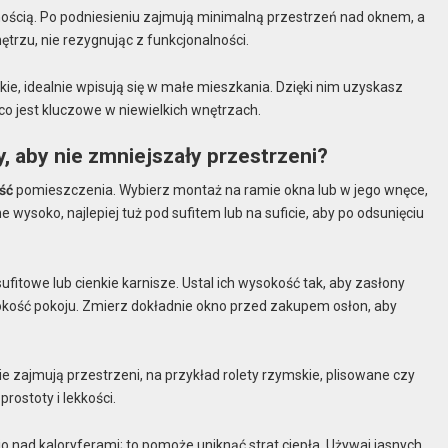
alnością. Po podniesieniu zajmują minimalną przestrzeń nad oknem, a
ętrzu, nie rezygnując z funkcjonalności.
kie, idealnie wpisują się w małe mieszkania. Dzięki nim uzyskasz
co jest kluczowe w niewielkich wnętrzach.
, aby nie zmniejszały przestrzeni?
ść
pomieszczenia. Wybierz montaż na ramie okna lub w jego wnęce,
wysoko, najlepiej tuż pod sufitem lub na suficie, aby po odsunięciu
ufitowe lub cienkie karnisze. Ustal ich wysokość tak, aby zasłony
okość pokoju. Zmierz dokładnie okno przed zakupem osłon, aby
nie zajmują przestrzeni, na przykład rolety rzymskie, plisowane czy
prostoty i lekkości.
 nad kaloryferami; to pomoże uniknąć strat ciepła. Używaj jasnych,