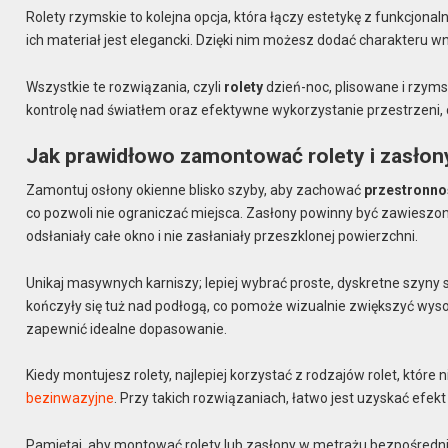
Rolety rzymskie to kolejna opcja, która łączy estetykę z funkcjon
ich materiał jest elegancki. Dzięki nim możesz dodać charakteru wn
Wszystkie te rozwiązania, czyli
rolety
dzień-noc, plisowane i rzyms
kontrolę nad światłem oraz efektywne wykorzystanie przestrzeni, 
Jak prawidłowo zamontować rolety i zasłony
Zamontuj osłony okienne blisko szyby, aby zachować
przestronno
co pozwoli nie ograniczać miejsca. Zasłony powinny być zawieszone 
odsłaniały całe okno i nie zasłaniały przeszklonej powierzchni.
Unikaj masywnych karniszy; lepiej wybrać proste, dyskretne szyny s
kończyły się tuż nad podłogą, co pomoże wizualnie zwiększyć wys
zapewnić idealne dopasowanie.
Kiedy montujesz rolety, najlepiej korzystać z rodzajów rolet, które 
bezinwazyjne
. Przy takich rozwiązaniach, łatwo jest uzyskać efekt 
Pamiętaj, aby montować rolety lub zasłony w metrażu bezpośrednio