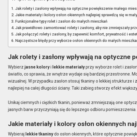
Jak rolety i zasłony wpływają na optyczne powiększenie małego mies
Jakie materiały i kolory osłon okiennych najlepiej sprawdzą się w ma
Funkcjonalne typy rolet i zasłon do małych mieszkań
Jak prawidłowo zamontować rolety i zasłony, aby nie zmniejszały prz
Jak połączyć rolety i zasłony, by zapewnić komfort, prywatność i este
Najczęstsze błędy przy wyborze osłon okiennych do małych mieszka
Jak rolety i zasłony wpływają na optyczne
Wybierz
jasne kolory
i
lekkie materiały
przy wyborze rolet i zasło
światło, co sprawia, że wnętrze wydaje się bardziej przestronne. Mo
wizualnej. W przypadku zasłon stosuj tkaniny o lekkiej strukturze
najlepiej na całej długości ściany. Taki zabieg stworzy efekt większ
Unikaj ciemnych i ciężkich tkanin, ponieważ zmniejszają one optyc
jasnych barw przyczyniają się do lepszego odbioru pomieszczenia.
Jakie materiały i kolory osłon okiennych na
Wybieraj
lekkie tkaniny
do osłon okiennych, które optycznie powi