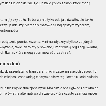
zymskie lub cienkie żaluzje. Unikaj ciężkich zasłon, które mogą
żu, mięty czy beżu. Te barwy nie tylko odbijają światło, ale także
ększy i jaśniejszy. Materiały matowe są najlepszym wyborem,
estronności.
si optycznie pomieszczenia. Minimalistyczny styl bez zbędnych
zania, takie jak rolety plisowane, umożliwiają regulację światła,
cych tkanin, które mogą zdominować przestrzeń.
 mieszkań
 dzięki przeplataniu transparentnych i zaciemniających pasów. To
e miejsca i zapewniają elastyczność w regulowaniu ilości światła.
zyni je niezwykle funkcjonalnymi. Możesz je obsługiwać zarówno od
b. To świetna alternatywa dla zasłon, które często zajmują więcej