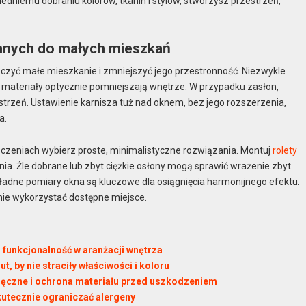
wiedniemu dobraniu kolorów, tkanin i stylów, stworzysz przestrzeń,
ennych do małych mieszkań
oczyć małe mieszkanie i zmniejszyć jego przestronność. Niezwykle
e materiały optycznie pomniejszają wnętrze. W przypadku zasłon,
estrzeń. Ustawienie karnisza tuż nad oknem, bez jego rozszerzenia,
a.
czeniach wybierz proste, minimalistyczne rozwiązania. Montuj
rolety
a. Źle dobrane lub zbyt ciężkie osłony mogą sprawić wrażenie zbyt
okładne pomiary okna są kluczowe dla osiągnięcia harmonijnego efektu.
nie wykorzystać dostępne miejsce.
 funkcjonalność w aranżacji wnętrza
t, by nie straciły właściwości i koloru
e ręczne i ochrona materiału przed uszkodzeniem
skutecznie ograniczać alergeny