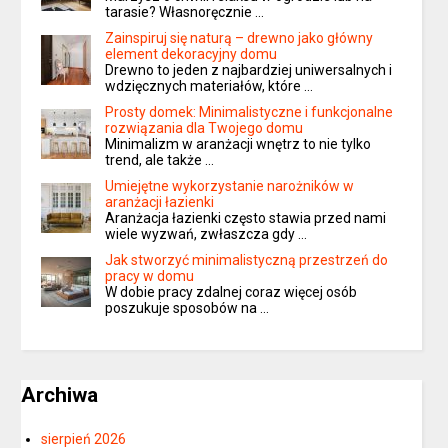
tarasie? Własnoręcznie …
Zainspiruj się naturą – drewno jako główny
element dekoracyjny domu
Drewno to jeden z najbardziej uniwersalnych i
wdzięcznych materiałów, które …
Prosty domek: Minimalistyczne i funkcjonalne
rozwiązania dla Twojego domu
Minimalizm w aranżacji wnętrz to nie tylko
trend, ale także …
Umiejętne wykorzystanie narożników w
aranżacji łazienki
Aranżacja łazienki często stawia przed nami
wiele wyzwań, zwłaszcza gdy …
Jak stworzyć minimalistyczną przestrzeń do
pracy w domu
W dobie pracy zdalnej coraz więcej osób
poszukuje sposobów na …
Archiwa
sierpień 2026