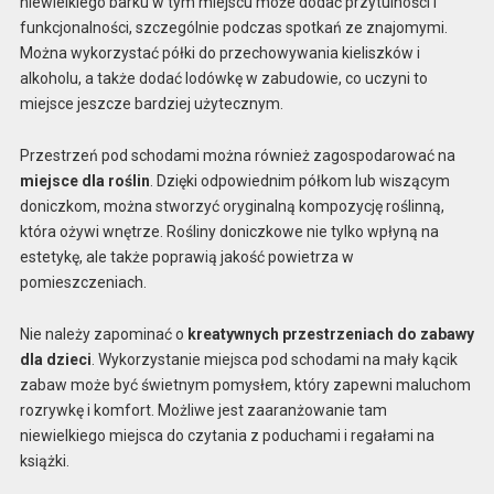
niewielkiego barku w tym miejscu może dodać przytulności i
funkcjonalności, szczególnie podczas spotkań ze znajomymi.
Można wykorzystać półki do przechowywania kieliszków i
alkoholu, a także dodać lodówkę w zabudowie, co uczyni to
miejsce jeszcze bardziej użytecznym.
Przestrzeń pod schodami można również zagospodarować na
miejsce dla roślin
. Dzięki odpowiednim półkom lub wiszącym
doniczkom, można stworzyć oryginalną kompozycję roślinną,
która ożywi wnętrze. Rośliny doniczkowe nie tylko wpłyną na
estetykę, ale także poprawią jakość powietrza w
pomieszczeniach.
Nie należy zapominać o
kreatywnych przestrzeniach do zabawy
dla dzieci
. Wykorzystanie miejsca pod schodami na mały kącik
zabaw może być świetnym pomysłem, który zapewni maluchom
rozrywkę i komfort. Możliwe jest zaaranżowanie tam
niewielkiego miejsca do czytania z poduchami i regałami na
książki.