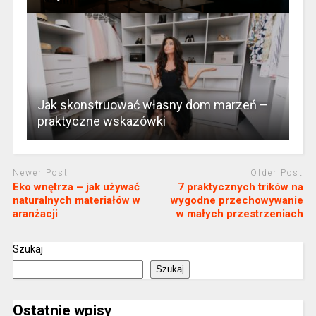
Jak skonstruować własny dom marzeń –
praktyczne wskazówki
Newer Post
Older Post
Eko wnętrza – jak używać
7 praktycznych trików na
naturalnych materiałów w
wygodne przechowywanie
aranżacji
w małych przestrzeniach
Szukaj
Szukaj
Ostatnie wpisy