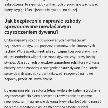
zabrudzenie. Przypilnuj, by unikać tych błędów, aby zachować
ładny wygląd i funkcjonalność dywanu na dłużej.
Jak bezpiecznie naprawić szkody
spowodowane niewłaściwym
czyszczeniem dywanu?
Unikaj naprawy szkód spowodowanych niewłaściwym
czyszczeniem dywanu poprzez zastosowanie skutecznych
technik. W przypadku
neutralizacji zapachów
powstałych na
skutek nadmiaru wilgoci, nie mocz dywanu zbyt dużą ilością
płynów. Użyj
suchych proszków zapachowych
, które wchłoną
nieprzyjemne zapachy, a następnie odkurz dywan. Regularnie
sprawdzaj dywan, aby zidentyfikować i reagować na nowe
zapachy przed ich utrwaleniem.
Do
usuwania plam
zastosuj letnią wodę z delikatnym środkiem
czyszczącym. Najpierw przetestuj rozwiązanie na małym,
niewidocznym fragmencie dywanu. Niewielką ilość płynu nanieś
na plamę, a następnie osusz za pomocą czystej, suchej