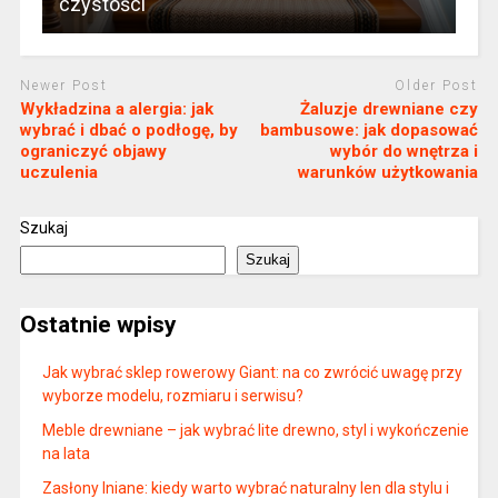
czystości
Newer Post
Older Post
Wykładzina a alergia: jak
Żaluzje drewniane czy
wybrać i dbać o podłogę, by
bambusowe: jak dopasować
ograniczyć objawy
wybór do wnętrza i
uczulenia
warunków użytkowania
Szukaj
Szukaj
Ostatnie wpisy
Jak wybrać sklep rowerowy Giant: na co zwrócić uwagę przy
wyborze modelu, rozmiaru i serwisu?
Meble drewniane – jak wybrać lite drewno, styl i wykończenie
na lata
Zasłony lniane: kiedy warto wybrać naturalny len dla stylu i