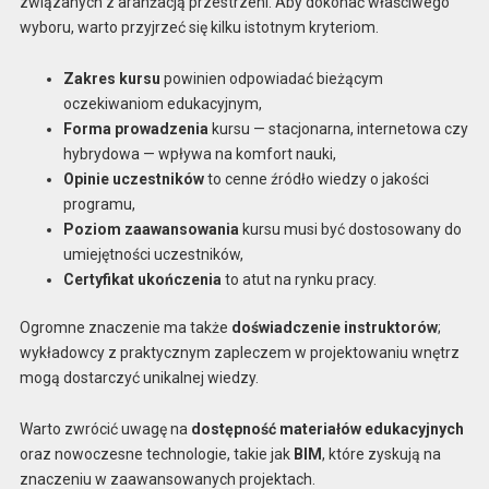
związanych z aranżacją przestrzeni. Aby dokonać właściwego
wyboru, warto przyjrzeć się kilku istotnym kryteriom.
Zakres kursu
powinien odpowiadać bieżącym
oczekiwaniom edukacyjnym,
Forma prowadzenia
kursu — stacjonarna, internetowa czy
hybrydowa — wpływa na komfort nauki,
Opinie uczestników
to cenne źródło wiedzy o jakości
programu,
Poziom zaawansowania
kursu musi być dostosowany do
umiejętności uczestników,
Certyfikat ukończenia
to atut na rynku pracy.
Ogromne znaczenie ma także
doświadczenie instruktorów
;
wykładowcy z praktycznym zapleczem w projektowaniu wnętrz
mogą dostarczyć unikalnej wiedzy.
Warto zwrócić uwagę na
dostępność materiałów edukacyjnych
oraz nowoczesne technologie, takie jak
BIM
, które zyskują na
znaczeniu w zaawansowanych projektach.