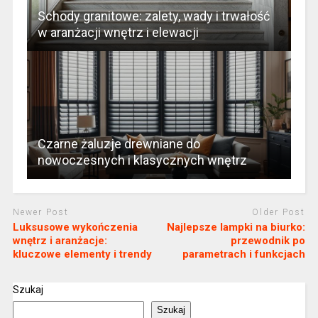
Schody granitowe: zalety, wady i trwałość
w aranżacji wnętrz i elewacji
Czarne żaluzje drewniane do
nowoczesnych i klasycznych wnętrz
Newer Post
Older Post
Luksusowe wykończenia
Najlepsze lampki na biurko:
wnętrz i aranżacje:
przewodnik po
kluczowe elementy i trendy
parametrach i funkcjach
Szukaj
Szukaj