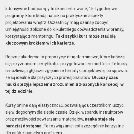
Intensywne bootcampy to skoncentrowane, 15-tygodniowe
programy, które kładą nacisk na praktyczne aspekty
projektowania wnętrz. Uczestnicy mają szansę zdobyć
umiejętności zbliżone do kilkuletniego doświadczenia w branży,
korzystając z mentoringu.
Taki szybki kurs może stać się
kluczowym krokiem w ich karierze.
Roczne akademie to propozycje długoterminowe, które kończą
się przyznaniem certyfikatu i przygotowaniem portfolio. Te kursy
umożliwiają głębsze zgłębienie tematyki projektowej, co sprawia,
że są idealne dla przyszłych profesjonalistów.
Dłuższy czas
nauki sprzyja lepszemu zrozumieniu złożonych koncepcji w
tej dziedzinie.
Kursy online dają elastyczność, pozwalając uczestnikom uczyć
się w dogodnym dla siebie czasie. Dzięki wsparciu instruktorów
oraz możliwości powtarzania materiałów,
nauka staje się
bardziej dostępna.
To rozwiązanie jest szczególnie korzystne
dla osób z napiętym grafikiem.