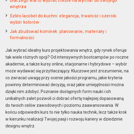
Dlaczego warto wybrać meble na wymiar do swojego
wnętrza
Szkło lacobel do kuchni: elegancja, trwałość i szeroki
wybór kolorów
Jak zbudować kominek: planowanie, materiały i
formalności
Jak wybrać idealny kurs projektowania wnętrz, gdy rynek oferuje
tak wiele różnych opcji? Od intensywnych bootcampów po roczne
akademie, a także kursy online, stacjonarne i hybrydowe – wybór
może wydawać się przytłaczający. Kluczowe jest zrozumienie, na
co zwracać uwagę przy ocenie jakości programu, jakie kryteria
powinny determinować decyzję, oraz jakie umiejętności można
dzięki nim zdobyć. Poznanie dostępnych form nauki i ich
unikalnych zalet pozwoli ci dobrać ofertę najlepiej dopasowaną
do twoich celów zawodowych i poziomu zaawansowania. W
końcu odpowiedni kurs to nie tylko nauka technik, lecz także krok
w kierunku realizacji Twojej pasji i rozwoju kariery w dziedzinie
designu wnętrz.