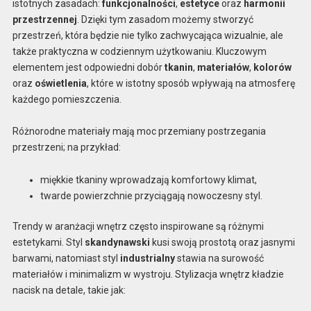
istotnych zasadach:
funkcjonalności
,
estetyce
oraz
harmonii
przestrzennej
. Dzięki tym zasadom możemy stworzyć
przestrzeń, która będzie nie tylko zachwycająca wizualnie, ale
także praktyczna w codziennym użytkowaniu. Kluczowym
elementem jest odpowiedni dobór
tkanin
,
materiałów
,
kolorów
oraz
oświetlenia
, które w istotny sposób wpływają na atmosferę
każdego pomieszczenia.
Różnorodne materiały mają moc przemiany postrzegania
przestrzeni; na przykład:
miękkie tkaniny wprowadzają komfortowy klimat,
twarde powierzchnie przyciągają nowoczesny styl.
Trendy w aranżacji wnętrz często inspirowane są różnymi
estetykami. Styl
skandynawski
kusi swoją prostotą oraz jasnymi
barwami, natomiast styl
industrialny
stawia na surowość
materiałów i minimalizm w wystroju. Stylizacja wnętrz kładzie
nacisk na detale, takie jak: