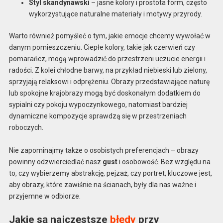
Styl skandynawski
– jasne kolory i prostota form, często
wykorzystujące naturalne materiały i motywy przyrody.
Warto również pomyśleć o tym, jakie emocje chcemy wywołać w
danym pomieszczeniu. Ciepłe kolory, takie jak czerwień czy
pomarańcz, mogą wprowadzić do przestrzeni uczucie energii i
radości. Z kolei chłodne barwy, na przykład niebieski lub zielony,
sprzyjają relaksowi i odprężeniu. Obrazy przedstawiające naturę
lub spokojne krajobrazy mogą być doskonałym dodatkiem do
sypialni czy pokoju wypoczynkowego, natomiast bardziej
dynamiczne kompozycje sprawdzą się w przestrzeniach
roboczych.
Nie zapominajmy także o osobistych preferencjach – obrazy
powinny odzwierciedlać nasz
gust
i osobowość. Bez względu na
to, czy wybierzemy abstrakcję, pejzaż, czy portret, kluczowe jest,
aby obrazy, które zawiśnie na ścianach, były dla nas ważne i
przyjemne w odbiorze.
Jakie są najczęstsze
błędy
przy