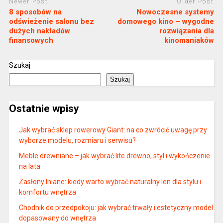
Newer Post
Older Post
8 sposobów na
Nowoczesne systemy
odświeżenie salonu bez
domowego kino – wygodne
dużych nakładów
rozwiązania dla
finansowych
kinomaniaków
Szukaj
Szukaj
Ostatnie wpisy
Jak wybrać sklep rowerowy Giant: na co zwrócić uwagę przy
wyborze modelu, rozmiaru i serwisu?
Meble drewniane – jak wybrać lite drewno, styl i wykończenie
na lata
Zasłony lniane: kiedy warto wybrać naturalny len dla stylu i
komfortu wnętrza
Chodnik do przedpokoju: jak wybrać trwały i estetyczny model
dopasowany do wnętrza