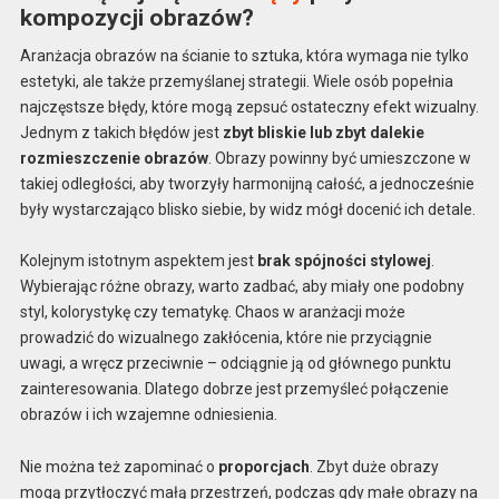
kompozycji obrazów?
Aranżacja obrazów na ścianie to sztuka, która wymaga nie tylko
estetyki, ale także przemyślanej strategii. Wiele osób popełnia
najczęstsze błędy, które mogą zepsuć ostateczny efekt wizualny.
Jednym z takich błędów jest
zbyt bliskie lub zbyt dalekie
rozmieszczenie obrazów
. Obrazy powinny być umieszczone w
takiej odległości, aby tworzyły harmonijną całość, a jednocześnie
były wystarczająco blisko siebie, by widz mógł docenić ich detale.
Kolejnym istotnym aspektem jest
brak spójności stylowej
.
Wybierając różne obrazy, warto zadbać, aby miały one podobny
styl, kolorystykę czy tematykę. Chaos w aranżacji może
prowadzić do wizualnego zakłócenia, które nie przyciągnie
uwagi, a wręcz przeciwnie – odciągnie ją od głównego punktu
zainteresowania. Dlatego dobrze jest przemyśleć połączenie
obrazów i ich wzajemne odniesienia.
Nie można też zapominać o
proporcjach
. Zbyt duże obrazy
mogą przytłoczyć małą przestrzeń, podczas gdy małe obrazy na