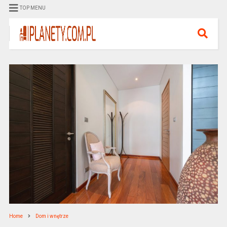
TOP MENU
Home
Dom i wnętrze