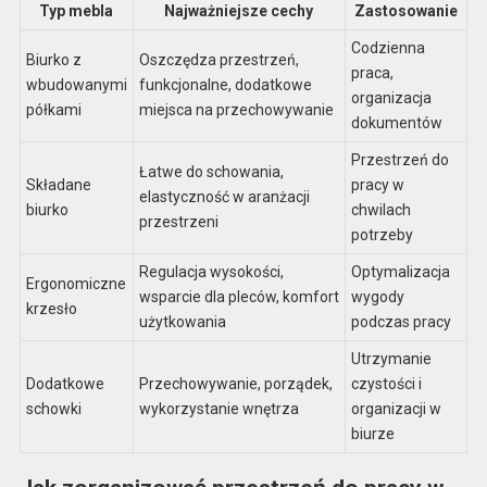
Typ mebla
Najważniejsze cechy
Zastosowanie
Codzienna
Biurko z
Oszczędza przestrzeń,
praca,
wbudowanymi
funkcjonalne, dodatkowe
organizacja
półkami
miejsca na przechowywanie
dokumentów
Przestrzeń do
Łatwe do schowania,
Składane
pracy w
elastyczność w aranżacji
biurko
chwilach
przestrzeni
potrzeby
Regulacja wysokości,
Optymalizacja
Ergonomiczne
wsparcie dla pleców, komfort
wygody
krzesło
użytkowania
podczas pracy
Utrzymanie
Dodatkowe
Przechowywanie, porządek,
czystości i
schowki
wykorzystanie wnętrza
organizacji w
biurze