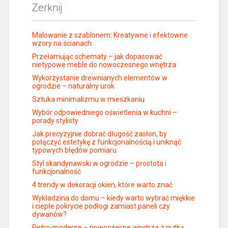
Zerknij
Malowanie z szablonem: Kreatywne i efektowne
wzory na ścianach
Przełamując schematy – jak dopasować
nietypowe meble do nowoczesnego wnętrza
Wykorzystanie drewnianych elementów w
ogrodzie – naturalny urok
Sztuka minimalizmu w mieszkaniu
Wybór odpowiedniego oświetlenia w kuchni –
porady stylisty
Jak precyzyjnie dobrać długość zasłon, by
połączyć estetykę z funkcjonalnością i uniknąć
typowych błędów pomiaru
Styl skandynawski w ogrodzie – prostota i
funkcjonalność
4 trendy w dekoracji okien, które warto znać
Wykładzina do domu – kiedy warto wybrać miękkie
i ciepłe pokrycie podłogi zamiast paneli czy
dywanów?
Retro-moderne – nowoczesne wnętrza z nutką