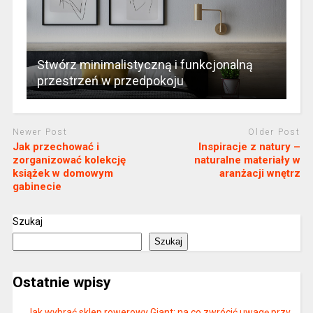
Stwórz minimalistyczną i funkcjonalną
przestrzeń w przedpokoju
Newer Post
Older Post
Jak przechować i
Inspiracje z natury –
zorganizować kolekcję
naturalne materiały w
książek w domowym
aranżacji wnętrz
gabinecie
Szukaj
Szukaj
Ostatnie wpisy
Jak wybrać sklep rowerowy Giant: na co zwrócić uwagę przy