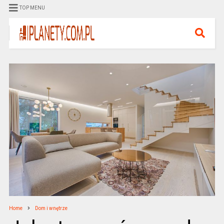
TOP MENU
Home
Dom i wnętrze