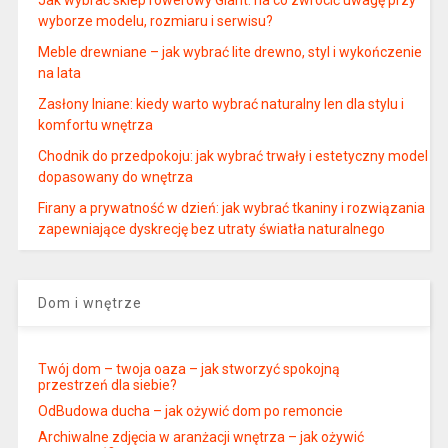
Jak wybrać sklep rowerowy Giant: na co zwrócić uwagę przy
wyborze modelu, rozmiaru i serwisu?
Meble drewniane – jak wybrać lite drewno, styl i wykończenie
na lata
Zasłony lniane: kiedy warto wybrać naturalny len dla stylu i
komfortu wnętrza
Chodnik do przedpokoju: jak wybrać trwały i estetyczny model
dopasowany do wnętrza
Firany a prywatność w dzień: jak wybrać tkaniny i rozwiązania
zapewniające dyskrecję bez utraty światła naturalnego
Dom i wnętrze
Twój dom – twoja oaza – jak stworzyć spokojną
przestrzeń dla siebie?
OdBudowa ducha – jak ożywić dom po remoncie
Archiwalne zdjęcia w aranżacji wnętrza – jak ożywić