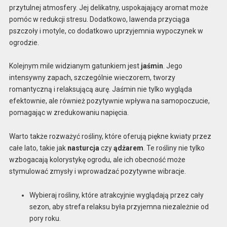
przytulnej atmosfery. Jej delikatny, uspokajający aromat może
pomóc w redukcji stresu. Dodatkowo, lawenda przyciąga
pszczoły i motyle, co dodatkowo uprzyjemnia wypoczynek w
ogrodzie.
Kolejnym mile widzianym gatunkiem jest
jaśmin
. Jego
intensywny zapach, szczególnie wieczorem, tworzy
romantyczną i relaksującą aurę. Jaśmin nie tylko wygląda
efektownie, ale również pozytywnie wpływa na samopoczucie,
pomagając w zredukowaniu napięcia.
Warto także rozważyć rośliny, które oferują piękne kwiaty przez
całe lato, takie jak
nasturcja
czy
ądżarem
. Te rośliny nie tylko
wzbogacają kolorystykę ogrodu, ale ich obecność może
stymulować zmysły i wprowadzać pozytywne wibracje.
Wybieraj rośliny, które atrakcyjnie wyglądają przez cały
sezon, aby strefa relaksu była przyjemna niezależnie od
pory roku.