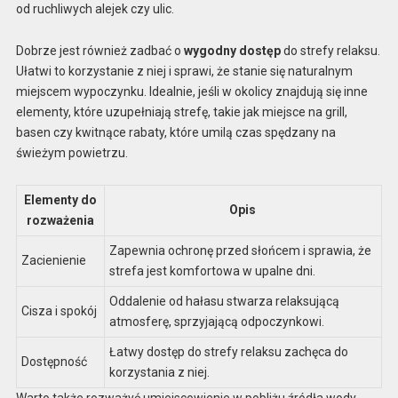
od ruchliwych alejek czy ulic.
Dobrze jest również zadbać o
wygodny dostęp
do strefy relaksu.
Ułatwi to korzystanie z niej i sprawi, że stanie się naturalnym
miejscem wypoczynku. Idealnie, jeśli w okolicy znajdują się inne
elementy, które uzupełniają strefę, takie jak miejsce na grill,
basen czy kwitnące rabaty, które umilą czas spędzany na
świeżym powietrzu.
Elementy do
Opis
rozważenia
Zapewnia ochronę przed słońcem i sprawia, że
Zacienienie
strefa jest komfortowa w upalne dni.
Oddalenie od hałasu stwarza relaksującą
Cisza i spokój
atmosferę, sprzyjającą odpoczynkowi.
Łatwy dostęp do strefy relaksu zachęca do
Dostępność
korzystania z niej.
Warto także rozważyć umiejscowienie w pobliżu źródła wody,