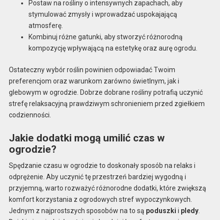
Postaw na rośliny o intensywnych zapachach, aby
stymulować zmysły i wprowadzać uspokajającą
atmosferę.
Kombinuj różne gatunki, aby stworzyć różnorodną
kompozycję wpływającą na estetykę oraz aurę ogrodu.
Ostateczny wybór roślin powinien odpowiadać Twoim
preferencjom oraz warunkom zarówno świetlnym, jak i
glebowym w ogrodzie. Dobrze dobrane rośliny potrafią uczynić
strefę relaksacyjną prawdziwym schronieniem przed zgiełkiem
codzienności.
Jakie dodatki mogą umilić czas w
ogrodzie?
Spędzanie czasu w ogrodzie to doskonały sposób na relaks i
odprężenie. Aby uczynić tę przestrzeń bardziej wygodną i
przyjemną, warto rozważyć różnorodne dodatki, które zwiększą
komfort korzystania z ogrodowych stref wypoczynkowych.
Jednym z najprostszych sposobów na to są
poduszki
i
pledy
.