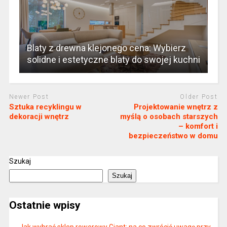
Blaty z drewna klejonego cena: Wybierz
solidne i estetyczne blaty do swojej kuchni
Newer Post
Older Post
Sztuka recyklingu w
Projektowanie wnętrz z
dekoracji wnętrz
myślą o osobach starszych
– komfort i
bezpieczeństwo w domu
Szukaj
Szukaj
Ostatnie wpisy