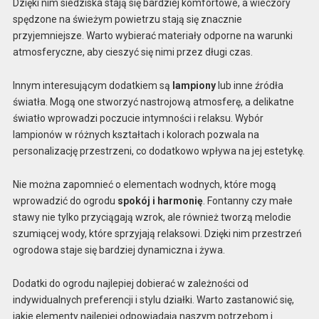
Dzięki nim siedziska stają się bardziej komfortowe, a wieczory
spędzone na świeżym powietrzu stają się znacznie
przyjemniejsze. Warto wybierać materiały odporne na warunki
atmosferyczne, aby cieszyć się nimi przez długi czas.
Innym interesującym dodatkiem są
lampiony
lub inne źródła
światła. Mogą one stworzyć nastrojową atmosferę, a delikatne
światło wprowadzi poczucie intymności i relaksu. Wybór
lampionów w różnych kształtach i kolorach pozwala na
personalizację przestrzeni, co dodatkowo wpływa na jej estetykę.
Nie można zapomnieć o elementach wodnych, które mogą
wprowadzić do ogrodu
spokój i harmonię
. Fontanny czy małe
stawy nie tylko przyciągają wzrok, ale również tworzą melodie
szumiącej wody, które sprzyjają relaksowi. Dzięki nim przestrzeń
ogrodowa staje się bardziej dynamiczna i żywa.
Dodatki do ogrodu najlepiej dobierać w zależności od
indywidualnych preferencji i stylu działki. Warto zastanowić się,
jakie elementy najlepiej odpowiadają naszym potrzebom i