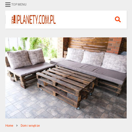
TOP MENU
Home
Dom i wnętrze