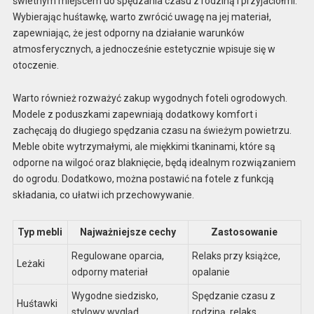
świetnym miejscem do spędzania czasu z rodziną i przyjaciółmi.
Wybierając huśtawkę, warto zwrócić uwagę na jej materiał,
zapewniając, że jest odporny na działanie warunków
atmosferycznych, a jednocześnie estetycznie wpisuje się w
otoczenie.
Warto również rozważyć zakup wygodnych foteli ogrodowych.
Modele z poduszkami zapewniają dodatkowy komfort i
zachęcają do długiego spędzania czasu na świeżym powietrzu.
Meble obite wytrzymałymi, ale miękkimi tkaninami, które są
odporne na wilgoć oraz blaknięcie, będą idealnym rozwiązaniem
do ogrodu. Dodatkowo, można postawić na fotele z funkcją
składania, co ułatwi ich przechowywanie.
Typ mebli
Najważniejsze cechy
Zastosowanie
Regulowane oparcia,
Relaks przy książce,
Leżaki
odporny materiał
opalanie
Wygodne siedzisko,
Spędzanie czasu z
Huśtawki
stylowy wygląd
rodziną, relaks