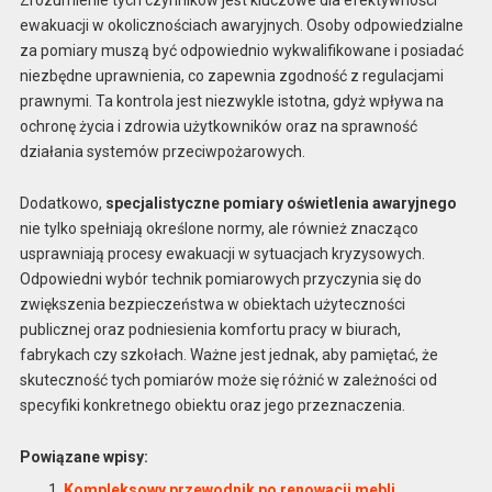
Zrozumienie tych czynników jest kluczowe dla efektywności
ewakuacji w okolicznościach awaryjnych. Osoby odpowiedzialne
za pomiary muszą być odpowiednio wykwalifikowane i posiadać
niezbędne uprawnienia, co zapewnia zgodność z regulacjami
prawnymi. Ta kontrola jest niezwykle istotna, gdyż wpływa na
ochronę życia i zdrowia użytkowników oraz na sprawność
działania systemów przeciwpożarowych.
Dodatkowo,
specjalistyczne pomiary oświetlenia awaryjnego
nie tylko spełniają określone normy, ale również znacząco
usprawniają procesy ewakuacji w sytuacjach kryzysowych.
Odpowiedni wybór technik pomiarowych przyczynia się do
zwiększenia bezpieczeństwa w obiektach użyteczności
publicznej oraz podniesienia komfortu pracy w biurach,
fabrykach czy szkołach. Ważne jest jednak, aby pamiętać, że
skuteczność tych pomiarów może się różnić w zależności od
specyfiki konkretnego obiektu oraz jego przeznaczenia.
Powiązane wpisy:
Kompleksowy przewodnik po renowacji mebli