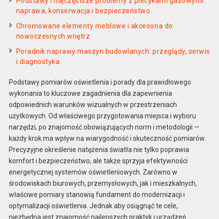
Podstawy i najczęstsze problemy z piecykami gazowymi:
naprawa, konserwacja i bezpieczeństwo
Chromowane elementy meblowe i akcesoria do
nowoczesnych wnętrz
Poradnik naprawy maszyn budowlanych: przeglądy, serwis
i diagnostyka
Podstawy pomiarów oświetlenia i porady dla prawidłowego
wykonania to kluczowe zagadnienia dla zapewnienia
odpowiednich warunków wizualnych w przestrzeniach
użytkowych. Od właściwego przygotowania miejsca i wyboru
narzędzi, po znajomość obowiązujących norm i metodologii —
każdy krok ma wpływ na wiarygodność i skuteczność pomiarów.
Precyzyjne określenie natężenia światła nie tylko poprawia
komfort i bezpieczeństwo, ale także sprzyja efektywności
energetycznej systemów oświetleniowych. Zarówno w
środowiskach biurowych, przemysłowych, jak i mieszkalnych,
właściwe pomiary stanowią fundament do modernizacji i
optymalizacji oświetlenia. Jednak aby osiągnąć te cele,
niezbędna jest znajomość najlepszych praktyk i urządzeń