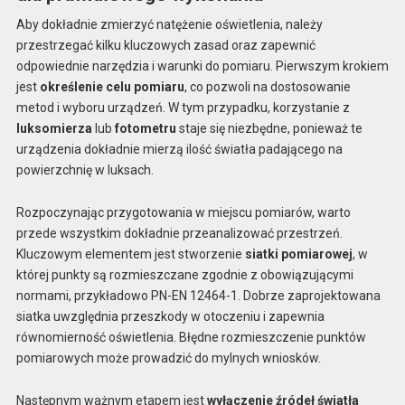
Aby dokładnie zmierzyć natężenie oświetlenia, należy
przestrzegać kilku kluczowych zasad oraz zapewnić
odpowiednie narzędzia i warunki do pomiaru. Pierwszym krokiem
jest
określenie celu pomiaru
, co pozwoli na dostosowanie
metod i wyboru urządzeń. W tym przypadku, korzystanie z
luksomierza
lub
fotometru
staje się niezbędne, ponieważ te
urządzenia dokładnie mierzą ilość światła padającego na
powierzchnię w luksach.
Rozpoczynając przygotowania w miejscu pomiarów, warto
przede wszystkim dokładnie przeanalizować przestrzeń.
Kluczowym elementem jest stworzenie
siatki pomiarowej
, w
której punkty są rozmieszczane zgodnie z obowiązującymi
normami, przykładowo PN-EN 12464-1. Dobrze zaprojektowana
siatka uwzględnia przeszkody w otoczeniu i zapewnia
równomierność oświetlenia. Błędne rozmieszczenie punktów
pomiarowych może prowadzić do mylnych wniosków.
Następnym ważnym etapem jest
wyłączenie źródeł światła