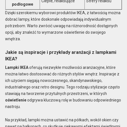
Ciepłe, relaksujące
Strefy relaksu
podłogowe
Dzięki szerokiemu wyborowi produktów IKEA, z łatwością można
dobrać lampy, które doskonale odpowiadają indywidualnym
potrzebom. Warto zwrócić uwagę na różnorodność dostępnych
opcji, aby znaleźć to wymarzone oświetlenie do swojego
wnętrza.
Jakie są inspiracje i przykłady aranżacji z lampkami
IKEA?
Lampki IKEA
oferują niezwykłe możliwości aranżacyjne, które
można łatwo dostosować do różnych stylów wnętrz. Inspiracje z
ich użyciem sięgają nowoczesnego, skandynawskiego,
industrialnego oraz retro designu. Tego rodzaju stylizacje często
stawiają na tworzenie przytulnych przestrzeni, w których
oświetlenie
odgrywa kluczową rolę w budowaniu odpowiedniego
nastroju.
Na przykład, lampki można ustawić na półkach, wokół okien czy
nawet na balkonach, co skutkuje ciekawymi efektami świetlnymi.