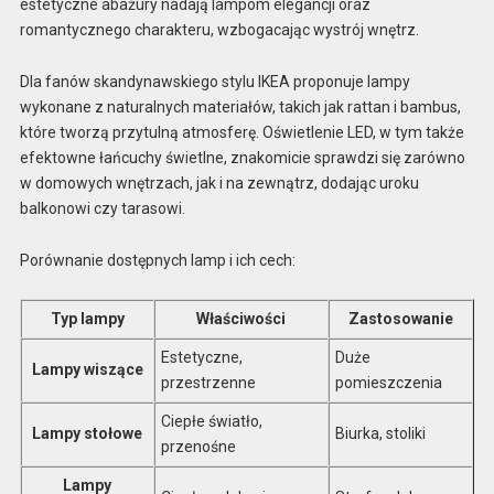
estetyczne abażury nadają lampom elegancji oraz
romantycznego charakteru, wzbogacając wystrój wnętrz.
Dla fanów skandynawskiego stylu IKEA proponuje lampy
wykonane z naturalnych materiałów, takich jak rattan i bambus,
które tworzą przytulną atmosferę. Oświetlenie LED, w tym także
efektowne łańcuchy świetlne, znakomicie sprawdzi się zarówno
w domowych wnętrzach, jak i na zewnątrz, dodając uroku
balkonowi czy tarasowi.
Porównanie dostępnych lamp i ich cech:
Typ lampy
Właściwości
Zastosowanie
Estetyczne,
Duże
Lampy wiszące
przestrzenne
pomieszczenia
Ciepłe światło,
Lampy stołowe
Biurka, stoliki
przenośne
Lampy