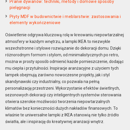
Pranie dywanów: techniki, metody i domowe sposoby
pielęgnacji
Płyty MDF w budownictwie i meblarstwie: zastosowania i
elementy wykończeniowe
Oświetlenie odgrywa kluczową rolę w kreowaniu niepowtarzalnej
atmosfery w każdym wnętrzu, a lampki IKEA to niezwykle
wszechstronne i stylowe rozwiązanie do dekoracji domu. Dzięki
różnorodnym formom i stylom, od minimalistycznych po retro,
można w prosty sposób odmienić każde pomieszczenie, dodając
mu ciepła i przytulności. Inspiracje aranżacyjne z użyciem tych
lampek obejmują zarówno nowoczesne projekty, jak i styl
skandynawski czy industrialny, co pozwala na pełną
personalizację przestrzeni. Wykorzystanie efektów świetlnych,
sezonowych dekoracji czy inteligentnych systemów sterowania
otwiera szerokie możliwości tworzenia niepowtarzalnych
klimatów bez konieczności dużych nakładów finansowych. To
właśnie te uniwersalne lampki z IKEA stanowią nie tylko źródło
światła, ale i inspirację do kreatywnej aranżacji wnętrz.