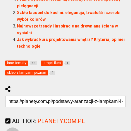
pielęgnacji
Szkło lacobel do kuchni: elegancja, trwałość i szeroki
wybór kolorów
Najnowsze trendy i inspiracje na drewnianą ścianę w
sypialni
Jak wybrać kurs projektowania wnętrz? Kryteria, opinie i
technologie
Inne tematy
lampki ikea
55
1
sklep z lampami poznań
1
AUTHOR:
PLANETY.COM.PL