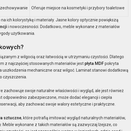
 przechowywanie
Oferuje miejsce na kosmetyki i przybory toaletowe
 ich kolorystykę i materiały. Jasne kolory optycznie powiększą
ncji
i nowoczesności. Dodatkowo, meble wykonane z materiałów
wygody użytkowania.
enkowych?
anym z wilgocią oraz łatwością w utrzymaniu czystości. Dlatego
ym z najczęściej stosowanych materiałów jest
płyta MDF
pokryta
 na uszkodzenia mechaniczne oraz wilgoć. Laminat stanowi dodatkową
do czyszczenia.
óre zachowuje swoje naturalne właściwości i wygląd, ale jest również
st odpowiednio zabezpieczone, może dodać elegancji i ciepła
serwacji, aby zachować swoje walory estetyczne i praktyczne.
a sztuczne
, które potrafią imitować wygląd naturalnych materiałów,
y. Meble wykonane z takich materiałów są zazwyczaj lżejsze, co