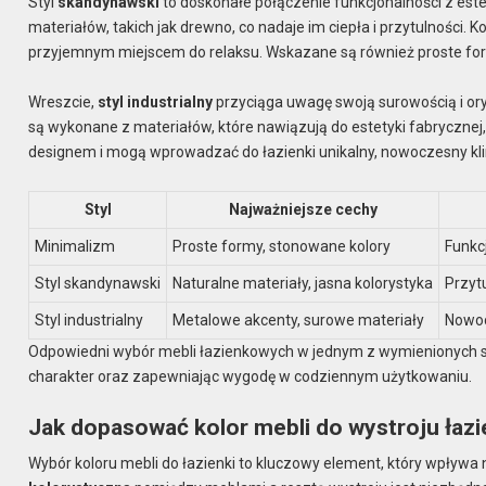
Styl
skandynawski
to doskonałe połączenie funkcjonalności z est
materiałów, takich jak drewno, co nadaje im ciepła i przytulności. Kol
przyjemnym miejscem do relaksu. Wskazane są również proste form
Wreszcie,
styl industrialny
przyciąga uwagę swoją surowością i or
są wykonane z materiałów, które nawiązują do estetyki fabrycznej, 
designem i mogą wprowadzać do łazienki unikalny, nowoczesny kl
Styl
Najważniejsze cechy
Minimalizm
Proste formy, stonowane kolory
Funkc
Styl skandynawski
Naturalne materiały, jasna kolorystyka
Przytu
Styl industrialny
Metalowe akcenty, surowe materiały
Nowoc
Odpowiedni wybór mebli łazienkowych w jednym z wymienionych st
charakter oraz zapewniając wygodę w codziennym użytkowaniu.
Jak dopasować kolor mebli do wystroju łazi
Wybór koloru mebli do łazienki to kluczowy element, który wpływa n