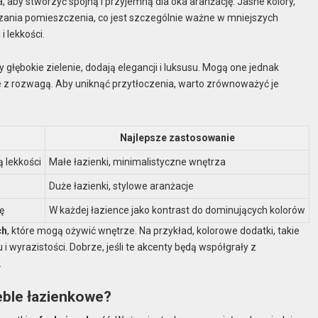
 aby stworzyć spójną i przyjemną dla oka aranżację. Jasne kolory,
kszania pomieszczenia, co jest szczególnie ważne w mniejszych
 lekkości.
y głębokie zielenie, dodają elegancji i luksusu. Mogą one jednak
je z rozwagą. Aby uniknąć przytłoczenia, warto zrównoważyć je
Najlepsze zastosowanie
 lekkości
Małe łazienki, minimalistyczne wnętrza
Duże łazienki, stylowe aranżacje
ę
W każdej łazience jako kontrast do dominujących kolorów
ch
, które mogą ożywić wnętrze. Na przykład, kolorowe dodatki, takie
i wyrazistości. Dobrze, jeśli te akcenty będą współgrały z
.
ble łazienkowe?