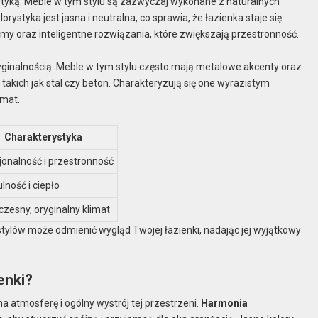
etyką. Meble w tym stylu są zazwyczaj wykonane z naturalnych
orystyka jest jasna i neutralna, co sprawia, że łazienka staje się
y oraz inteligentne rozwiązania, które zwiększają przestronność.
yginalnością. Meble w tym stylu często mają metalowe akcenty oraz
takich jak stal czy beton. Charakteryzują się one wyrazistym
imat.
Charakterystyka
jonalność i przestronność
lność i ciepło
zesny, oryginalny klimat
ylów może odmienić wygląd Twojej łazienki, nadając jej wyjątkowy
enki?
a atmosferę i ogólny wystrój tej przestrzeni.
Harmonia