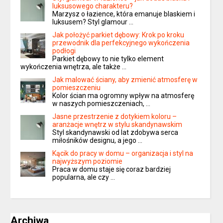
luksusowego charakteru?
Marzysz o łazience, która emanuje blaskiem i
luksusem? Styl glamour …
Jak położyć parkiet dębowy: Krok po kroku
przewodnik dla perfekcyjnego wykończenia
podłogi
Parkiet dębowy to nie tylko element
wykończenia wnętrza, ale także …
Jak malować ściany, aby zmienić atmosferę w
pomieszczeniu
Kolor ścian ma ogromny wpływ na atmosferę
w naszych pomieszczeniach, …
Jasne przestrzenie z dotykiem koloru –
aranżacje wnętrz w stylu skandynawskim
Styl skandynawski od lat zdobywa serca
miłośników designu, a jego …
Kącik do pracy w domu – organizacja i styl na
najwyższym poziomie
Praca w domu staje się coraz bardziej
popularna, ale czy …
Archiwa