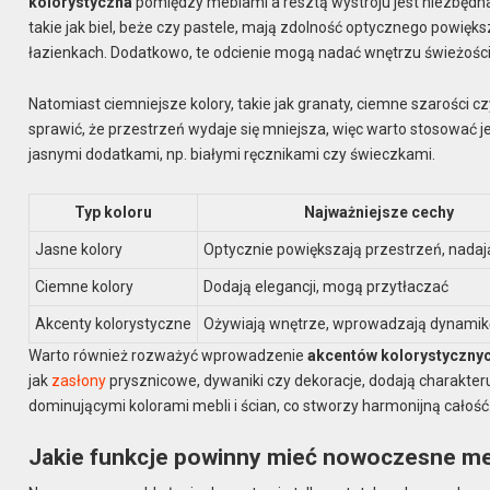
kolorystyczna
pomiędzy meblami a resztą wystroju jest niezbędna,
takie jak biel, beże czy pastele, mają zdolność optycznego powię
łazienkach. Dodatkowo, te odcienie mogą nadać wnętrzu świeżości i
Natomiast ciemniejsze kolory, takie jak granaty, ciemne szarości cz
sprawić, że przestrzeń wydaje się mniejsza, więc warto stosować 
jasnymi dodatkami, np. białymi ręcznikami czy świeczkami.
Typ koloru
Najważniejsze cechy
Jasne kolory
Optycznie powiększają przestrzeń, nadają
Ciemne kolory
Dodają elegancji, mogą przytłaczać
Akcenty kolorystyczne
Ożywiają wnętrze, wprowadzają dynamik
Warto również rozważyć wprowadzenie
akcentów kolorystyczny
jak
zasłony
prysznicowe, dywaniki czy dekoracje, dodają charakteru 
dominującymi kolorami mebli i ścian, co stworzy harmonijną całość
Jakie funkcje powinny mieć nowoczesne me