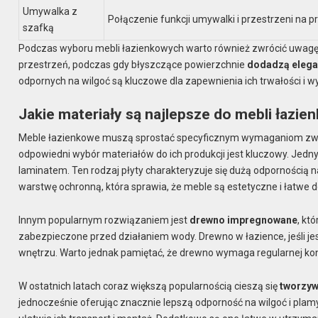
Umywalka z
Połączenie funkcji umywalki i przestrzeni na
szafką
Podczas wyboru mebli łazienkowych warto również zwrócić uwagę na
przestrzeń, podczas gdy błyszczące powierzchnie
dodadzą elega
odpornych na wilgoć są kluczowe dla zapewnienia ich trwałości i 
Jakie materiały są najlepsze do mebli łazi
Meble łazienkowe muszą sprostać specyficznym wymaganiom związ
odpowiedni wybór materiałów do ich produkcji jest kluczowy. Jedn
laminatem. Ten rodzaj płyty charakteryzuje się dużą odpornością
warstwę ochronną, która sprawia, że meble są estetyczne i łatwe 
Innym popularnym rozwiązaniem jest
drewno impregnowane
, kt
zabezpieczone przed działaniem wody. Drewno w łazience, jeśli je
wnętrzu. Warto jednak pamiętać, że drewno wymaga regularnej kon
W ostatnich latach coraz większą popularnością cieszą się
tworzyw
jednocześnie oferując znacznie lepszą odporność na wilgoć i plam