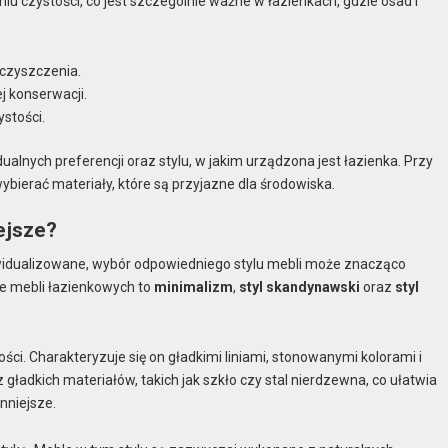
iu czystości, co jest szczególnie ważne w łazienkach, gdzie osad i
 czyszczenia.
 konserwacji.
stości.
lnych preferencji oraz stylu, w jakim urządzona jest łazienka. Przy
bierać materiały, które są przyjazne dla środowiska.
ejsze?
ndywidualizowane, wybór odpowiedniego stylu mebli może znacząco
le mebli łazienkowych to
minimalizm
,
styl skandynawski
oraz
styl
ności. Charakteryzuje się on gładkimi liniami, stonowanymi kolorami i
gładkich materiałów, takich jak szkło czy stal nierdzewna, co ułatwia
nniejsze.