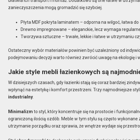
ułatwia ich transport i montaż. Dodatkowo są one łatwe w utrzyman
zanieczyszczenia mogą gromadzić się szybciej.
Płyta MDF pokryta laminatem – odporna na wilgoć, łatwa do
Drewno impregnowane – eleganckie, lecz wymaga regularnej
Tworzywa sztuczne – trwałe, lekkie i łatwe w utrzymaniu czy
Ostateczny wybór materiałów powinien być uzależniony od indywidua
podejmowaniu decyzji warto również zwrócić uwagę na ekologię i wy
Jakie style mebli łazienkowych są najmodni
W dzisiejszych czasach, gdy łazienki stają się coraz bardziej zi
wpłynąć na estetykę i komfort przestrzeni. Trzy najmodniejsze sty
industrialny
.
Minimalizm
to styl, który koncentruje się na prostocie i funkcjonal
ograniczoną ilością ozdób. Meble w tym stylu są często wykonane z 
utrzymanie porządku oraz sprawia, że wnętrze wydaje się przestro