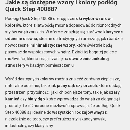
Jakie są dostępne wzory i kolory podłóg
Quick Step 40088?
Podłogi Quick Step 40088 oferują
szeroki wybór wzorów i
kolorów
, które z łatwością można dopasować do różnorodnych
stylów wnętrzarskich. W ofercie znajdują się zarówno
klasyczne
odcienie drewna
, idealne do tradycyjnych aranżacji, jak i bardziej
nowoczesne,
minimalistyczne wzory
, które świetnie będą
pasować do współczesnych wnętrz. Dzięki tej bogatej palecie
możliwości, klienci mają szansę na
stworzenie unikalnej
atmosfery
w każdym pomieszczeniu.
Wśród dostępnych kolorów można znaleźć zarówno cieplejsze,
naturalne odcienie, takie jak
jasny dąb
czy
orzech
, które dodają
przestrzeni przytulności, jak i chłodniejsze tony, takie jak
szary
kamień
czy
biały dąb
, które wprowadzą do wnętrza elegancję i
prostotę. Te różnorodne możliwości sprawiają, że podłogi Quick
Step 40088 są idealne do
wszystkich rodzajów wnętrz
,
niezależnie od tego, czy preferujesz styl skandynawski,
industrialny, czy klasyczny.