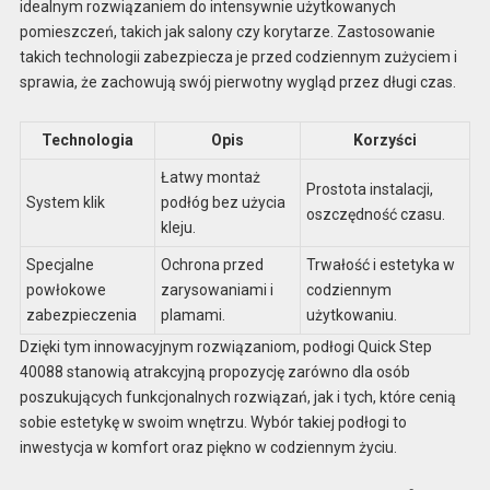
idealnym rozwiązaniem do intensywnie użytkowanych
pomieszczeń, takich jak salony czy korytarze. Zastosowanie
takich technologii zabezpiecza je przed codziennym zużyciem i
sprawia, że zachowują swój pierwotny wygląd przez długi czas.
Technologia
Opis
Korzyści
Łatwy montaż
Prostota instalacji,
System klik
podłóg bez użycia
oszczędność czasu.
kleju.
Specjalne
Ochrona przed
Trwałość i estetyka w
powłokowe
zarysowaniami i
codziennym
zabezpieczenia
plamami.
użytkowaniu.
Dzięki tym innowacyjnym rozwiązaniom, podłogi Quick Step
40088 stanowią atrakcyjną propozycję zarówno dla osób
poszukujących funkcjonalnych rozwiązań, jak i tych, które cenią
sobie estetykę w swoim wnętrzu. Wybór takiej podłogi to
inwestycja w komfort oraz piękno w codziennym życiu.