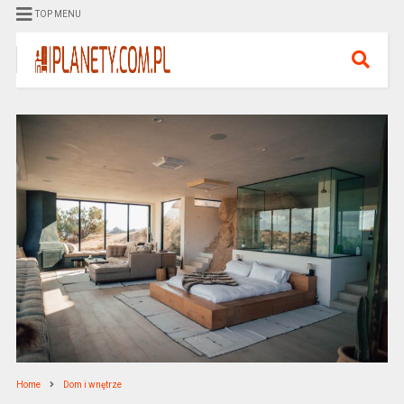
TOP MENU
Home
Dom i wnętrze