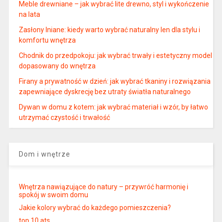
Meble drewniane – jak wybrać lite drewno, styl i wykończenie
na lata
Zasłony lniane: kiedy warto wybrać naturalny len dla stylu i
komfortu wnętrza
Chodnik do przedpokoju: jak wybrać trwały i estetyczny model
dopasowany do wnętrza
Firany a prywatność w dzień: jak wybrać tkaniny i rozwiązania
zapewniające dyskrecję bez utraty światła naturalnego
Dywan w domu z kotem: jak wybrać materiał i wzór, by łatwo
utrzymać czystość i trwałość
Dom i wnętrze
Wnętrza nawiązujące do natury – przywróć harmonię i
spokój w swoim domu
Jakie kolory wybrać do każdego pomieszczenia?
top 10 ats