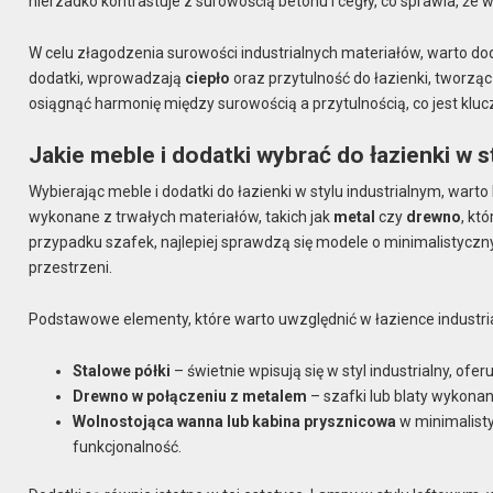
nierzadko kontrastuje z surowością betonu i cegły, co sprawia, że 
W celu złagodzenia surowości industrialnych materiałów, warto dod
dodatki, wprowadzają
ciepło
oraz przytulność do łazienki, tworzą
osiągnąć harmonię między surowością a przytulnością, co jest kluc
Jakie meble i dodatki wybrać do łazienki w s
Wybierając meble i dodatki do łazienki w stylu industrialnym, wart
wykonane z trwałych materiałów, takich jak
metal
czy
drewno
, kt
przypadku szafek, najlepiej sprawdzą się modele o minimalistycz
przestrzeni.
Podstawowe elementy, które warto uwzględnić w łazience industrial
Stalowe półki
– świetnie wpisują się w styl industrialny, o
Drewno w połączeniu z metalem
– szafki lub blaty wykonan
Wolnostojąca wanna lub kabina prysznicowa
w minimalist
funkcjonalność.