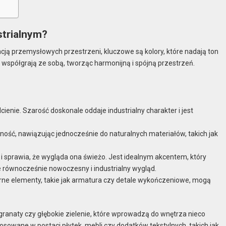
strialnym?
ancją przemysłowych przestrzeni, kluczowe są kolory, które nadają ton
 współgrają ze sobą, tworząc harmonijną i spójną przestrzeń.
ienie. Szarość doskonale oddaje industrialny charakter i jest
ność, nawiązując jednocześnie do naturalnych materiałów, takich jak
 i sprawia, że wygląda ona świeżo. Jest idealnym akcentem, który
 równocześnie nowoczesny i industrialny wygląd.
zarne elementy, takie jak armatura czy detale wykończeniowe, mogą
granaty czy głębokie zielenie, które wprowadzą do wnętrza nieco
osowane w postaci płytek, mebli czy dodatków tekstylnych, takich jak