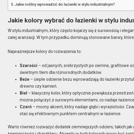
Jakie rośliny wprowadzić do łazienki w stylu industrialnym?
Jakie kolory wybrać do łazienki w stylu indu
W stylu industrialnym, który często kojarzy się z surowością i eleg
całej aranżacji. W tym przypadku dominują stonowane barwy, które
Najważniejsze kolory do rozważenia to:
Szarości
– od jasnych, srebrzystych po ciemne, grafitowe odc
świetnym tłem dla różnorodnych dodatków.
Beże
– ciepłe odcienie beżu wprowadzają do łazienki przytul
drewno czy kamień.
Biel
– klasyczny kolor, który optycznie powiększa przestrzeń
można połączyć z surowymi elementami, co nadaje łazience
Czerń
– mocny akcent, który nadaje głębi i wyrazistości. C
stać się efektownym punktem centralnym w łazience.
Warto również rozważyć dodatek ciemniejszych odcieni, takich jak 
tajemniczości i charakteru. Akcenty w tych kolorach mogą być zast