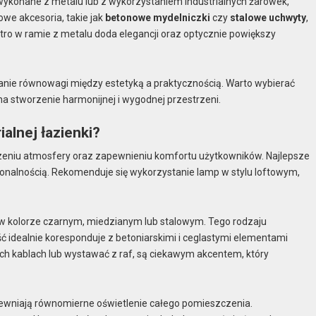
, wykonane z metalu lub z wykorzystaniem industrialnych żarówek,
we akcesoria, takie jak
betonowe mydelniczki
czy
stalowe uchwyty
,
tro w ramie z metalu doda elegancji oraz optycznie powiększy
owanie równowagi między estetyką a praktycznością. Warto wybierać
i na stworzenie harmonijnej i wygodnej przestrzeni.
ialnej łazienki?
orzeniu atmosfery oraz zapewnieniu komfortu użytkowników. Najlepsze
jonalnością. Rekomenduje się wykorzystanie lamp w stylu loftowym,
w kolorze czarnym, miedzianym lub stalowym. Tego rodzaju
ość idealnie koresponduje z betoniarskimi i ceglastymi elementami
ch kablach lub wystawać z raf, są ciekawym akcentem, który
apewniają równomierne oświetlenie całego pomieszczenia.