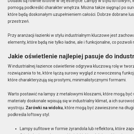
Dodatki są równie istotne w tej estetyce. Lampy w stylu loftowym
pomogą podkreślić charakter wnętrza. Można także sięgnąć po suro
które będą doskonałym uzupełnieniem całości. Dobrze dobrane lus
przestrzeń.
Przy aranżacji łazienki w stylu industrialnym kluczowe jest zach
elementy, które będą nie tylko ładne, ale i funkcjonalne, co pozwol
Jakie oświetlenie najlepiej pasuje do industr
W industrialnej łazience oświetlenie odgrywa kluczową rolę w tw
rozwiązania to te, które łączą surowy wygląd z nowoczesną funkc
które charakteryzują się prostymi, minimalistycznymi formami.
Warto postawić na lampy z metalowymi kloszami, które mogą być 
materiały doskonale wpisują się w industrialny klimat, a ich surow
wystroju.
Żarówki na widoku
, które mogą być zawieszone na długi
podkreśla loftowy styl.
Lampy sufitowe w formie żyrandola lub reflektora, które z