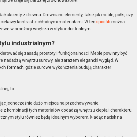
wnętrze staje się bardziej zrównoważone.
ać akcenty z drewna. Drewniane elementy, takie jak meble, półki, czy
c ciekawy kontrast z chłodnymi materiałami. W ten
sposób
można
zowe w aranżacji wnętrza w stylu industrialnym.
tylu industrialnym?
o kierować się zasadą prostoty i funkcjonalności. Meble powinny być
óre nadadzą wnętrzu surowy, ale zarazem elegancki wygląd. W
nych formach, gdzie surowe wykończenia budują charakter
nej, to:
ferując jednocześnie dużo miejsca na przechowywanie.
e z kombinacji tych materiałów dodadzą wnętrzu ciepła i charakteru.
ycznym stylu również będą idealnym wyborem, kładąc nacisk na