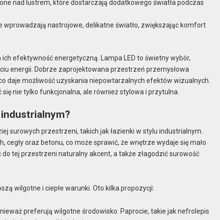
czone nad lustrem, które dostarczają dodatkowego światła podczas
 wprowadzają nastrojowe, delikatne światło, zwiększając komfort
a ich efektywność energetyczną. Lampa LED to świetny wybór,
ciu energii. Dobrze zaprojektowana przestrzeń przemysłowa
co daje możliwość uzyskania niepowtarzalnych efektów wizualnych.
ię nie tylko funkcjonalna, ale również stylowa i przytulna.
 industrialnym?
 surowych przestrzeni, takich jak łazienki w stylu industrialnym.
, cegły oraz betonu, co może sprawić, że wnętrze wydaje się mało
o tej przestrzeni naturalny akcent, a także złagodzić surowość
szą wilgotne i ciepłe warunki. Oto kilka propozycji:
onieważ preferują wilgotne środowisko. Paprocie, takie jak nefrolepis