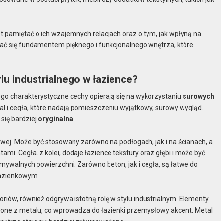
est pamiętać o ich wzajemnych relacjach oraz o tym, jak wpłyną na
ać się fundamentem pięknego i funkcjonalnego wnętrza, które
ylu industrialnego w łazience?
jego charakterystyczne cechy opierają się na wykorzystaniu
surowych
al i cegła, które nadają pomieszczeniu wyjątkowy, surowy wygląd.
 się bardziej
oryginalna
.
wej. Może być stosowany zarówno na podłogach, jak i na ścianach, a
mi. Cegła, z kolei, dodaje łazience tekstury oraz głębi i może być
mywalnych powierzchni. Zarówno beton, jak i cegła, są łatwe do
łazienkowym.
riów, również odgrywa istotną rolę w stylu industrialnym. Elementy
zone z metalu, co wprowadza do łazienki przemysłowy akcent. Metal