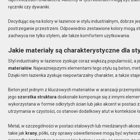
ręczniki czy dywaniki.
Decydując się na kolory w łazience w stylu industrialnym, dobrze j
postrzeganie przestrzeni. Odpowiednio zestawione kolory mogą st
zachwyca nie tylko stylem, ale także komfortem użytkowania.
Jakie materiały są charakterystyczne dla st
Styl industrialny w łazience zyskuje coraz większą popularność, a 
materiałów
. Najważniejszymi elementami tego stylu są beton, met
Dzięki nim łazienka zyskuje niepowtarzalny charakter, a także staje
Beton jest jednym z kluczowych materiałów w aranżacji przemysło
jego
szorstka struktura
doskonale komponuje się z innymi elementa
wykorzystana w formie odkrytych ścian lub jako akcent w postaci z
utrzymania w czystości, co stanowi dodatkowy atut w kontekście 
Metal, w szczególności w postaci stalowych lub miedzianych akceso
takie jak
krany
, półki, czy oprawy oświetleniowe mogą być wytwor