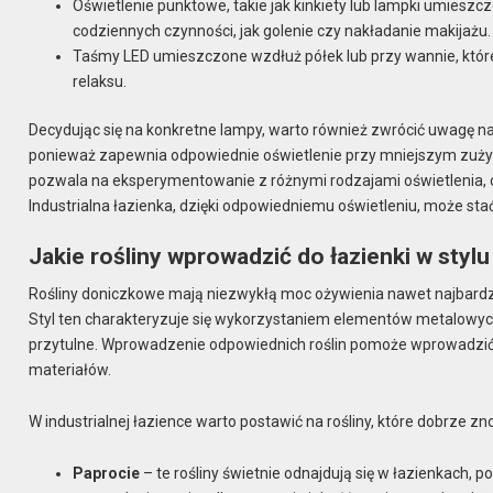
Oświetlenie punktowe, takie jak kinkiety lub lampki umiesz
codziennych czynności, jak golenie czy nakładanie makijażu.
Taśmy LED umieszczone wzdłuż półek lub przy wannie, które
relaksu.
Decydując się na konkretne lampy, warto również zwrócić uwagę n
ponieważ zapewnia odpowiednie oświetlenie przy mniejszym zuży
pozwala na eksperymentowanie z różnymi rodzajami oświetlenia, 
Industrialna łazienka, dzięki odpowiedniemu oświetleniu, może stać s
Jakie rośliny wprowadzić do łazienki w stylu
Rośliny doniczkowe mają niezwykłą moc ożywienia nawet najbardziej
Styl ten charakteryzuje się wykorzystaniem elementów metalowych
przytulne. Wprowadzenie odpowiednich roślin pomoże wprowadzić d
materiałów.
W industrialnej łazience warto postawić na rośliny, które dobrze zno
Paprocie
– te rośliny świetnie odnajdują się w łazienkach, p