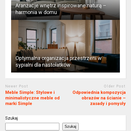
Aranżacje wnętrz inspirowane naturą –
harmonia w domu
Optymalna organizacja przestrzeni w
sypialni dla nastolatków
Newer Post
Older Post
Meble Simple: Stylowe i
Odpowiednia kompozycja
minimalistyczne meble od
obrazów na ścianie –
marki Simple
zasady i pomysły
Szukaj
Szukaj