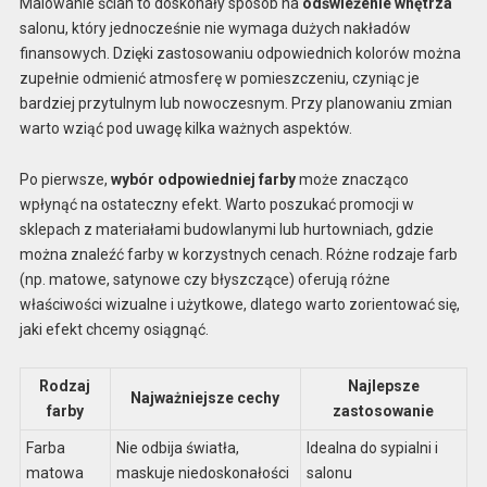
Malowanie ścian to doskonały sposób na
odświeżenie wnętrza
salonu, który jednocześnie nie wymaga dużych nakładów
finansowych. Dzięki zastosowaniu odpowiednich kolorów można
zupełnie odmienić atmosferę w pomieszczeniu, czyniąc je
bardziej przytulnym lub nowoczesnym. Przy planowaniu zmian
warto wziąć pod uwagę kilka ważnych aspektów.
Po pierwsze,
wybór odpowiedniej farby
może znacząco
wpłynąć na ostateczny efekt. Warto poszukać promocji w
sklepach z materiałami budowlanymi lub hurtowniach, gdzie
można znaleźć farby w korzystnych cenach. Różne rodzaje farb
(np. matowe, satynowe czy błyszczące) oferują różne
właściwości wizualne i użytkowe, dlatego warto zorientować się,
jaki efekt chcemy osiągnąć.
Rodzaj
Najlepsze
Najważniejsze cechy
farby
zastosowanie
Farba
Nie odbija światła,
Idealna do sypialni i
matowa
maskuje niedoskonałości
salonu