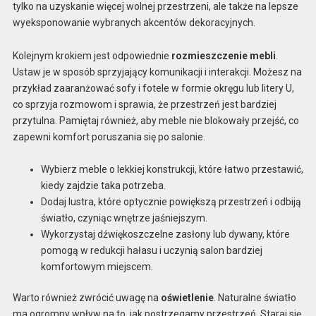
tylko na uzyskanie więcej wolnej przestrzeni, ale także na lepsze
wyeksponowanie wybranych akcentów dekoracyjnych.
Kolejnym krokiem jest odpowiednie
rozmieszczenie mebli
.
Ustaw je w sposób sprzyjający komunikacji i interakcji. Możesz na
przykład zaaranżować sofy i fotele w formie okręgu lub litery U,
co sprzyja rozmowom i sprawia, że przestrzeń jest bardziej
przytulna. Pamiętaj również, aby meble nie blokowały przejść, co
zapewni komfort poruszania się po salonie.
Wybierz meble o lekkiej konstrukcji, które łatwo przestawić,
kiedy zajdzie taka potrzeba.
Dodaj lustra, które optycznie powiększą przestrzeń i odbiją
światło, czyniąc wnętrze jaśniejszym.
Wykorzystaj dźwiękoszczelne zasłony lub dywany, które
pomogą w redukcji hałasu i uczynią salon bardziej
komfortowym miejscem.
Warto również zwrócić uwagę na
oświetlenie
. Naturalne światło
ma ogromny wpływ na to, jak postrzegamy przestrzeń. Staraj się