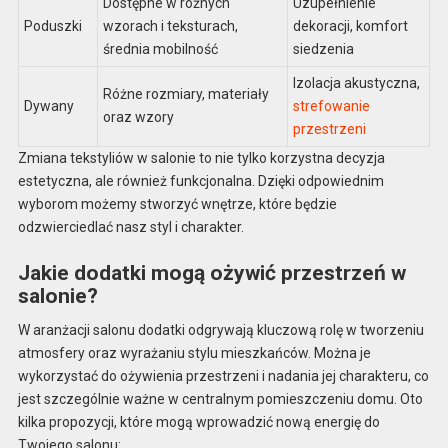
Dostępne w różnych
Uzupełnienie
Poduszki
wzorach i teksturach,
dekoracji, komfort
średnia mobilność
siedzenia
Izolacja akustyczna,
Różne rozmiary, materiały
Dywany
strefowanie
oraz wzory
przestrzeni
Zmiana tekstyliów w salonie to nie tylko korzystna decyzja
estetyczna, ale również funkcjonalna. Dzięki odpowiednim
wyborom możemy stworzyć wnętrze, które będzie
odzwierciedlać nasz styl i charakter.
Jakie dodatki mogą ożywić przestrzeń w
salonie?
W aranżacji salonu dodatki odgrywają kluczową rolę w tworzeniu
atmosfery oraz wyrażaniu stylu mieszkańców. Można je
wykorzystać do ożywienia przestrzeni i nadania jej charakteru, co
jest szczególnie ważne w centralnym pomieszczeniu domu. Oto
kilka propozycji, które mogą wprowadzić nową energię do
Twojego salonu: