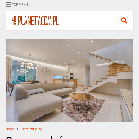
TOP MENU
Home
Dom i wnętrze