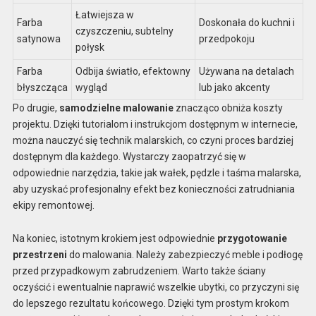
Łatwiejsza w
Farba
Doskonała do kuchni i
czyszczeniu, subtelny
satynowa
przedpokoju
połysk
Farba
Odbija światło, efektowny
Używana na detalach
błyszcząca
wygląd
lub jako akcenty
Po drugie,
samodzielne malowanie
znacząco obniża koszty
projektu. Dzięki tutorialom i instrukcjom dostępnym w internecie,
można nauczyć się technik malarskich, co czyni proces bardziej
dostępnym dla każdego. Wystarczy zaopatrzyć się w
odpowiednie narzędzia, takie jak wałek, pędzle i taśma malarska,
aby uzyskać profesjonalny efekt bez konieczności zatrudniania
ekipy remontowej.
Na koniec, istotnym krokiem jest odpowiednie
przygotowanie
przestrzeni
do malowania. Należy zabezpieczyć meble i podłogę
przed przypadkowym zabrudzeniem. Warto także ściany
oczyścić i ewentualnie naprawić wszelkie ubytki, co przyczyni się
do lepszego rezultatu końcowego. Dzięki tym prostym krokom