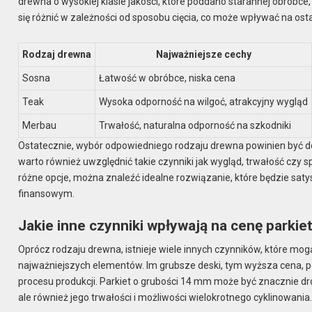
drewna o wysokiej klasie jakości, które poddano starannej obróbce,
się różnić w zależności od sposobu cięcia, co może wpływać na ost
Rodzaj drewna
Najważniejsze cechy
Sosna
Łatwość w obróbce, niska cena
Teak
Wysoka odporność na wilgoć, atrakcyjny wygląd
Merbau
Trwałość, naturalna odporność na szkodniki
Ostatecznie, wybór odpowiedniego rodzaju drewna powinien być d
warto również uwzględnić takie czynniki jak wygląd, trwałość czy
różne opcje, można znaleźć idealne rozwiązanie, które będzie sa
finansowym.
Jakie inne czynniki wpływają na cenę parkie
Oprócz rodzaju drewna, istnieje wiele innych czynników, które mo
najważniejszych elementów. Im grubsze deski, tym wyższa cena, 
procesu produkcji. Parkiet o grubości 14 mm może być znacznie dr
ale również jego trwałości i możliwości wielokrotnego cyklinowania