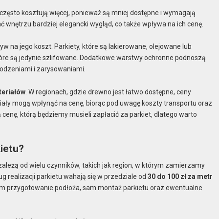
 często kosztują więcej, ponieważ są mniej dostępne i wymagają
wnętrzu bardziej elegancki wygląd, co także wpływa na ich cenę.
 na jego koszt. Parkiety, które są lakierowane, olejowane lub
które są jedynie szlifowane. Dodatkowe warstwy ochronne podnoszą
kodzeniami i zarysowaniami.
teriałów
. W regionach, gdzie drewno jest łatwo dostępne, ceny
iały mogą wpłynąć na cenę, biorąc pod uwagę koszty transportu oraz
cenę, którą będziemy musieli zapłacić za parkiet, dlatego warto
ietu?
ależą od wielu czynników, takich jak region, w którym zamierzamy
 realizacji parkietu wahają się w przedziale od
30 do 100 zł za metr
 tym przygotowanie podłoża, sam montaż parkietu oraz ewentualne