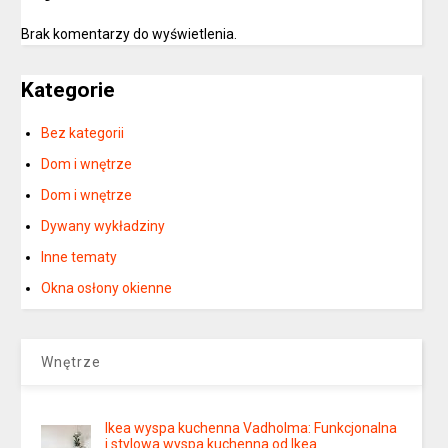
Brak komentarzy do wyświetlenia.
Kategorie
Bez kategorii
Dom i wnętrze
Dom i wnętrze
Dywany wykładziny
Inne tematy
Okna osłony okienne
Wnętrze
Ikea wyspa kuchenna Vadholma: Funkcjonalna
i stylowa wyspa kuchenna od Ikea