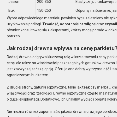
Jesion
200-350
Elastyczny, o ciekawej st
Buk
150-250
Odporny na ścieranie, jas
Wybór odpowiedniego materiału powinien być uzależniony nie tylko
użytkowania podłogi.
Trwałość
,
odporność na wilgoć
oraz
czynni
również konsultować się z ekspertami, którzy mogą pomóc w dok
potrzeb.
Jak rodzaj drewna wpływa na cenę parkietu
Rodzaj drewna odgrywa kluczową rolę w kształtowaniu ceny parkie
cenę, ale także na właściwości poszczególnych gatunków drewna.
jest zazwyczaj tańszą opcją. Oferuje ono dobrą wytrzymałość i ła
ograniczonym budżetem.
Z drugiej strony, gatunki egzotyczne, takie jak
teak
czy
merbau
, c
właściwości oraz rzadkości. Drewno egzotyczne często ma naturaln
o dużej eksploatacji. Dodatkowo, ich unikalny wygląd i bogate kolo
Nie można również zapominać o jakości drewna oraz jego obróbce, 