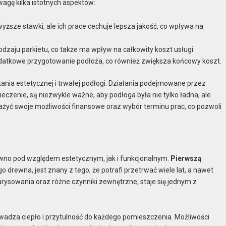
agę kilka istotnych aspektów:
ższe stawki, ale ich prace cechuje lepsza jakość, co wpływa na
odzaju parkietu, co także ma wpływ na całkowity koszt usługi.
datkowe przygotowanie podłoża, co również zwiększa końcowy koszt.
ania estetycznej i trwałej podłogi. Działania podejmowane przez
czenie, są niezwykle ważne, aby podłoga była nie tylko ładna, ale
ażyć swoje możliwości finansowe oraz wybór terminu prac, co pozwoli
arówno pod względem estetycznym, jak i funkcjonalnym.
Pierwszą
o drewna, jest znany z tego, że potrafi przetrwać wiele lat, a nawet
arysowania oraz różne czynniki zewnętrzne, staje się jednym z
owadza ciepło i przytulność do każdego pomieszczenia. Możliwości