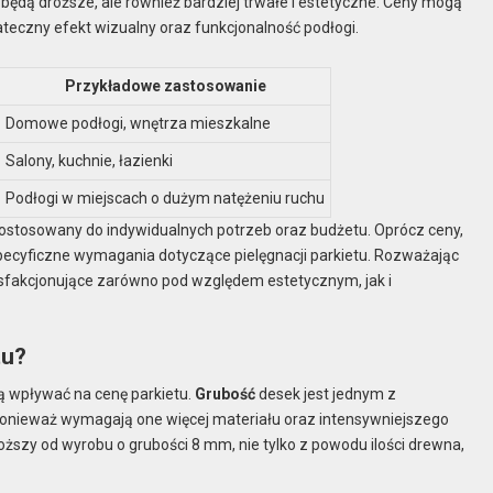
 będą droższe, ale również bardziej trwałe i estetyczne. Ceny mogą
ateczny efekt wizualny oraz funkcjonalność podłogi.
Przykładowe zastosowanie
Domowe podłogi, wnętrza mieszkalne
Salony, kuchnie, łazienki
Podłogi w miejscach o dużym natężeniu ruchu
ostosowany do indywidualnych potrzeb oraz budżetu. Oprócz ceny,
 specyficzne wymagania dotyczące pielęgnacji parkietu. Rozważając
tysfakcjonujące zarówno pod względem estetycznym, jak i
tu?
gą wpływać na cenę parkietu.
Grubość
desek jest jednym z
ponieważ wymagają one więcej materiału oraz intensywniejszego
oższy od wyrobu o grubości 8 mm, nie tylko z powodu ilości drewna,
.