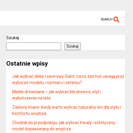
SEARCH
Szukaj
Szukaj
Ostatnie wpisy
Jak wybrać sklep rowerowy Giant: na co zwrócić uwagę przy
wyborze modelu, rozmiaru i serwisu?
Meble drewniane – jak wybrać lite drewno, styl i
wykończenie na lata
Zasłony lniane: kiedy warto wybrać naturalny len dla stylu i
komfortu wnętrza
Chodnik do przedpokoju: jak wybrać trwały i estetyczny
model dopasowany do wnętrza