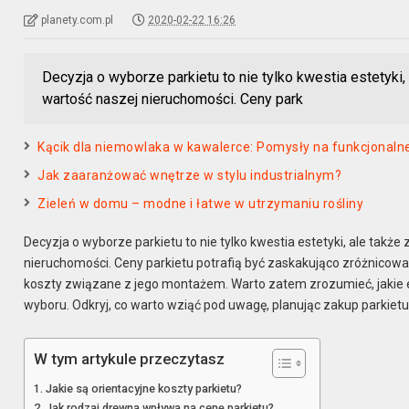
planety.com.pl
2020-02-22 16:26
Decyzja o wyborze parkietu to nie tylko kwestia estetyki
wartość naszej nieruchomości. Ceny park
Kącik dla niemowlaka w kawalerce: Pomysły na funkcjonalne
Jak zaaranżować wnętrze w stylu industrialnym?
Zieleń w domu – modne i łatwe w utrzymaniu rośliny
Decyzja o wyborze parkietu to nie tylko kwestia estetyki, ale tak
nieruchomości. Ceny parkietu potrafią być zaskakująco zróżnicow
koszty związane z jego montażem. Warto zatem zrozumieć, jakie 
wyboru. Odkryj, co warto wziąć pod uwagę, planując zakup parkietu, 
W tym artykule przeczytasz
Jakie są orientacyjne koszty parkietu?
Jak rodzaj drewna wpływa na cenę parkietu?