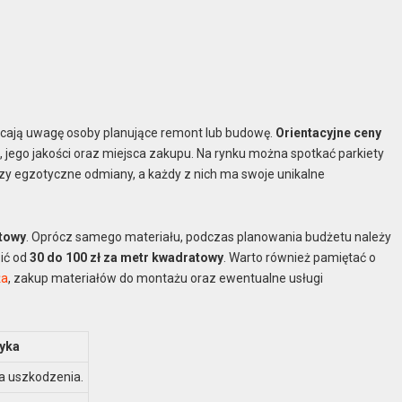
acają uwagę osoby planujące remont lub budowę.
Orientacyjne ceny
 jego jakości oraz miejsca zakupu. Na rynku można spotkać parkiety
czy egzotyczne odmiany, a każdy z nich ma swoje unikalne
atowy
. Oprócz samego materiału, podczas planowania budżetu należy
ić od
30 do 100 zł za metr kwadratowy
. Warto również pamiętać o
ża
, zakup materiałów do montażu oraz ewentualne usługi
tyka
na uszkodzenia.