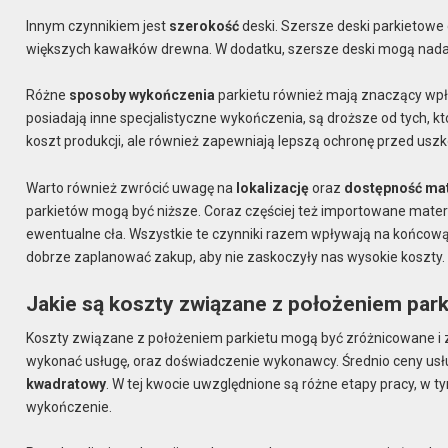
Innym czynnikiem jest
szerokość
deski. Szersze deski parkietowe
większych kawałków drewna. W dodatku, szersze deski mogą nadać 
Różne
sposoby wykończenia
parkietu również mają znaczący wpływ
posiadają inne specjalistyczne wykończenia, są droższe od tych, 
koszt produkcji, ale również zapewniają lepszą ochronę przed usz
Warto również zwrócić uwagę na
lokalizację
oraz
dostępność ma
parkietów mogą być niższe. Coraz częściej też importowane mater
ewentualne cła. Wszystkie te czynniki razem wpływają na końcową 
dobrze zaplanować zakup, aby nie zaskoczyły nas wysokie koszty.
Jakie są koszty związane z położeniem park
Koszty związane z położeniem parkietu mogą być zróżnicowane i z
wykonać usługę, oraz doświadczenie wykonawcy. Średnio ceny usług
kwadratowy
. W tej kwocie uwzględnione są różne etapy pracy, w
wykończenie.