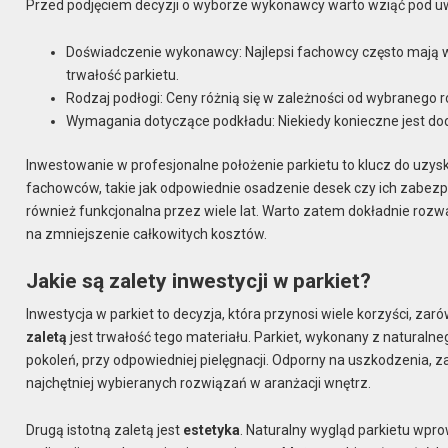
Przed podjęciem decyzji o wyborze wykonawcy warto wziąć pod uw
Doświadczenie wykonawcy: Najlepsi fachowcy często mają wy
trwałość parkietu.
Rodzaj podłogi: Ceny różnią się w zależności od wybranego r
Wymagania dotyczące podkładu: Niekiedy konieczne jest do
Inwestowanie w profesjonalne położenie parkietu to klucz do uzysk
fachowców, takie jak odpowiednie osadzenie desek czy ich zabezpie
również funkcjonalna przez wiele lat. Warto zatem dokładnie rozw
na zmniejszenie całkowitych kosztów.
Jakie są zalety inwestycji w parkiet?
Inwestycja w parkiet to decyzja, która przynosi wiele korzyści, z
zaletą
jest trwałość tego materiału. Parkiet, wykonany z naturalneg
pokoleń, przy odpowiedniej pielęgnacji. Odporny na uszkodzenia, z
najchętniej wybieranych rozwiązań w aranżacji wnętrz.
Drugą istotną zaletą jest
estetyka
. Naturalny wygląd parkietu wpr