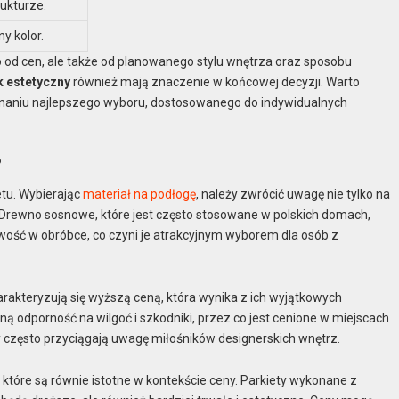
rukturze.
ny kolor.
 od cen, ale także od planowanego stylu wnętrza oraz sposobu
k estetyczny
również mają znaczenie w końcowej decyzji. Warto
onaniu najlepszego wyboru, dostosowanego do indywidualnych
?
tu. Wybierając
materiał na podłogę
, należy zwrócić uwagę nie tylko na
 Drewno sosnowe, które jest często stosowane w polskich domach,
twość w obróbce, co czyni je atrakcyjnym wyborem dla osób z
harakteryzują się wyższą ceną, która wynika z ich wyjątkowych
ą odporność na wilgoć i szkodniki, przez co jest cenione w miejscach
ry często przyciągają uwagę miłośników designerskich wnętrz.
które są równie istotne w kontekście ceny. Parkiety wykonane z