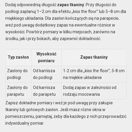
Dodaj odpowiednią długość
zapas tkaniny
. Przy długości do
podłogi zaplanuj 1–2 cm dla efektu „kiss the floor” lub 5–8 cm dla
miękkiego układania. Dla zasłon kończących się na parapecie,
weź pod uwagę dodatkowy zapas na ewentualne różnice w
wysokości. Powtórz pomiary w kilku miejscach, zarówno na
środku, jak i przy bokach, aby zapewnić dokładność.
Wysokość
Typ zasłon
Zapas tkaniny
pomiaru
Zasłony do
Od karnisza
1-2 cm dla „kiss the floor”, 5-8 cm
podłogi
do podłogi
na miękkie układanie
Zasłony do
Od karnisza
Dodaj zapas w zależności od
parapetu
do parapetu
rodzaju mocowania
Zapisz dokładne pomiary i weź je pod uwagę przy zakupie
tkaniny lub gotowych zasłon. Jeśli masz różne okna w
pomieszczeniu, pamiętaj, żeby dla każdego z nich przeprowadzić
indywidualny pomiar.