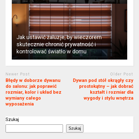
Jak ustawić żaluzje, by wieczorem
skutecznie chronić prywatność i
kontrolować światło w domu
Newer Post
Older Post
Błędy w doborze dywanu
Dywan pod stół okrągły czy
do salonu: jak poprawić
prostokątny – jak dobrać
rozmiar, kolor i układ bez
kształt i rozmiar dla
wymiany całego
wygody i stylu wnętrza
wyposażenia
Szukaj
Szukaj