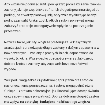
Aby wizualnie podnieść sufit i powiększyć pomieszczenie, zawieś
zasłony jak najwyżej, blisko sufitu. Ich długość powinna sięgać do
podłogi, co stworzy pionową linię, optycznie wydłużając ściany i
podnosząc sufit. Unikaj zbyt krótkich zasłon, ponieważ mogą
zaburzyć proporcje, co negatywnie wpłynie na postrzeganie
przestrzeni.
Rozważ także, jaki styl wnętrza preferujesz. W klasycznych
aranżacjach sprawdzą się długie zasłony z dużym zapasem, a w
nowoczesnych – zasłony o prostych liniach, dopasowane do
wysokości okna. W przypadku obecności zwierząt lub dzieci,
dobierz krótsze zasłony, aby zapewnić bezpieczeństwo i
wygodę.
Weź pod uwagę także częstotliwość sprzątania oraz stopień
nasłonecznienia pomieszczenia. Zasłony mogą pełnić różne
funkcje – zarówno dekoracyjne, jak i kontrolujące dostęp światła
oraz zapewniające prywatność. Dobrze dobrana długość zasłon
ma wpływ na
estetykę
i
funkcjonalność
każdego wnętrza.