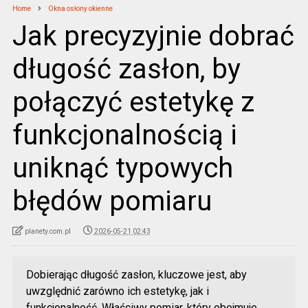
Home
Okna osłony okienne
Jak precyzyjnie dobrać
długość zasłon, by
połączyć estetykę z
funkcjonalnością i
uniknąć typowych
błędów pomiaru
planety.com.pl
2026-05-21 02:43
Dobierając długość zasłon, kluczowe jest, aby
uwzględnić zarówno ich estetykę, jak i
funkcjonalność. Właściwy pomiar, który obejmuje