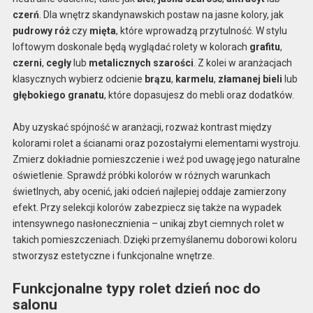
czerń
. Dla wnętrz skandynawskich postaw na jasne kolory, jak
pudrowy róż
czy
mięta
, które wprowadzą przytulność. W stylu
loftowym doskonale będą wyglądać rolety w kolorach
grafitu
,
czerni
,
cegły
lub
metalicznych szarości
. Z kolei w aranżacjach
klasycznych wybierz odcienie
brązu
,
karmelu
,
złamanej bieli
lub
głębokiego granatu
, które dopasujesz do mebli oraz dodatków.
Aby uzyskać spójność w aranżacji, rozważ kontrast między
kolorami rolet a ścianami oraz pozostałymi elementami wystroju.
Zmierz dokładnie pomieszczenie i weź pod uwagę jego naturalne
oświetlenie. Sprawdź próbki kolorów w różnych warunkach
świetlnych, aby ocenić, jaki odcień najlepiej oddaje zamierzony
efekt. Przy selekcji kolorów zabezpiecz się także na wypadek
intensywnego nasłonecznienia – unikaj zbyt ciemnych rolet w
takich pomieszczeniach. Dzięki przemyślanemu doborowi koloru
stworzysz estetyczne i funkcjonalne wnętrze.
Funkcjonalne typy rolet dzień noc do
salonu