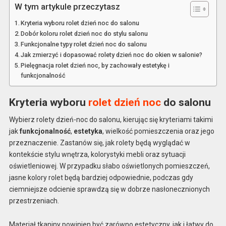
W tym artykule przeczytasz
Kryteria wyboru rolet dzień noc do salonu
Dobór koloru rolet dzień noc do stylu salonu
Funkcjonalne typy rolet dzień noc do salonu
Jak zmierzyć i dopasować rolety dzień noc do okien w salonie?
Pielęgnacja rolet dzień noc, by zachowały estetykę i
funkcjonalność
Kryteria wyboru
rolet dzień noc
do salonu
Wybierz rolety dzień-noc do salonu, kierując się kryteriami takimi
jak
funkcjonalność
,
estetyka
, wielkość pomieszczenia oraz jego
przeznaczenie. Zastanów się, jak rolety będą wyglądać w
kontekście stylu wnętrza, kolorystyki mebli oraz sytuacji
oświetleniowej. W przypadku słabo oświetlonych pomieszczeń,
jasne kolory rolet będą bardziej odpowiednie, podczas gdy
ciemniejsze odcienie sprawdzą się w dobrze nasłonecznionych
przestrzeniach.
Materiał tkaniny powinien być zarówno estetyczny, jak i łatwy do