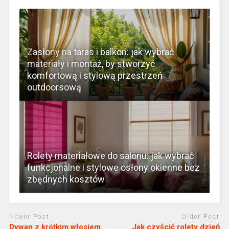
Zasłony na taras i balkon: jak wybrać
materiały i montaż, by stworzyć
komfortową i stylową przestrzeń
outdoorsową
Rolety materiałowe do salonu: jak wybrać
funkcjonalne i stylowe osłony okienne bez
zbędnych kosztów
Newer Post
Older Post
Dywan z krótkim włosiem
Jak czyścić rolety dzień