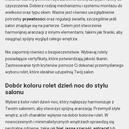
czyszczenia. Dobierz rodzaj mechanizmu i systemu montażu do
wielkości oraz typu okien. Ważne jest również uwzględnienie
potrzeby
prywatności
oraz regulacji światła, szczególnie jeśli
salon znajduje się na parterze. Celem jest stworzenie
harmonijnej aranżacji z innymi elementami, takimi jak firanki, aby
osiągnąć spójny wygląd całego wnętrza.
Nie zapomnij również o bezpieczeństwie. Wybieraj rolety
posiadające certyfikaty, które potwierdzają jakość tkanin.
Zastosowanie tych kryteriów pomoże Ci dokonać przemyślanego
wyboru rolet, które idealnie uzupełnią Twój salon.
Dobór koloru rolet dzień noc do stylu
salonu
Wybierz kolor rolet dzień-noc, który najlepszy harmonizuje z
Twoim salonem, aby stworzyć spójną aranżację. Przemyśl style
wnętrz, a ich charakter wpłynie na dobór kolorów rolet. W
nowoczesnych i minimalistycznych wnętrzach sprawdzą się
neutralne odcienie, takie jak
biel
,
jasna szarość
,
antracyt
lub