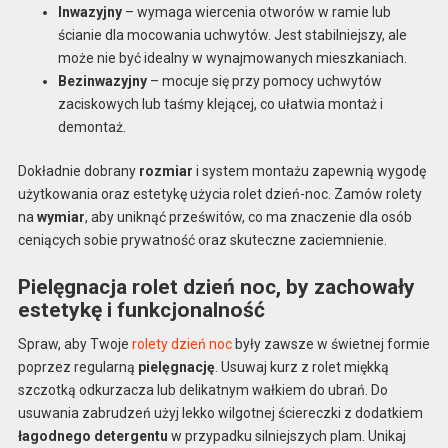
Inwazyjny
– wymaga wiercenia otworów w ramie lub
ścianie dla mocowania uchwytów. Jest stabilniejszy, ale
może nie być idealny w wynajmowanych mieszkaniach.
Bezinwazyjny
– mocuje się przy pomocy uchwytów
zaciskowych lub taśmy klejącej, co ułatwia montaż i
demontaż.
Dokładnie dobrany
rozmiar
i system montażu zapewnią wygodę
użytkowania oraz estetykę użycia rolet dzień-noc. Zamów rolety
na
wymiar
, aby uniknąć prześwitów, co ma znaczenie dla osób
ceniących sobie prywatność oraz skuteczne zaciemnienie.
Pielęgnacja rolet dzień noc, by zachowały
estetykę i funkcjonalność
Spraw, aby Twoje
rolety dzień noc
były zawsze w świetnej formie
poprzez regularną
pielęgnację
. Usuwaj kurz z rolet miękką
szczotką odkurzacza lub delikatnym wałkiem do ubrań. Do
usuwania zabrudzeń użyj lekko wilgotnej ściereczki z dodatkiem
łagodnego detergentu
w przypadku silniejszych plam. Unikaj