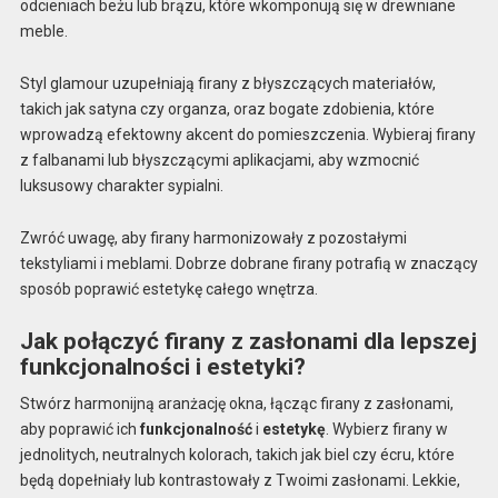
odcieniach beżu lub brązu, które wkomponują się w drewniane
meble.
Styl glamour uzupełniają firany z błyszczących materiałów,
takich jak satyna czy organza, oraz bogate zdobienia, które
wprowadzą efektowny akcent do pomieszczenia. Wybieraj firany
z falbanami lub błyszczącymi aplikacjami, aby wzmocnić
luksusowy charakter sypialni.
Zwróć uwagę, aby firany harmonizowały z pozostałymi
tekstyliami i meblami. Dobrze dobrane firany potrafią w znaczący
sposób poprawić estetykę całego wnętrza.
Jak połączyć firany z zasłonami dla lepszej
funkcjonalności i estetyki?
Stwórz harmonijną aranżację okna, łącząc firany z zasłonami,
aby poprawić ich
funkcjonalność
i
estetykę
. Wybierz firany w
jednolitych, neutralnych kolorach, takich jak biel czy écru, które
będą dopełniały lub kontrastowały z Twoimi zasłonami. Lekkie,