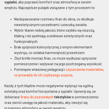
sypialni
, aby poprawić komfort oraz atmosferę w swoim
wnętrzu. Najczęstsze pułapki związane z tym procesem to:
Niedopasowanie rozmiaru firan do okna, co skutkuje
nieestetycznymi szczelinami i ucieczką światła.
Wybór tkanin niskiej jakości, które szybko się niszczą,
blakną i nie spełniają oczekiwań estetycznych oraz
funkcjonalnych.
Brak spójności kolorystycznej z innymi elementami
wystroju, co osłabia harmonijność przestrzeni.
Zbyt krótki montaż firan, co może wydłużać optycznie
pomieszczenie i wpływać na jego postrzeganą wysokość.
Pominięcie właściwej pielęgnacji i
czyszczenia materiałów,
co prowadzi do ich szybszego zużycia
.
Każdy z tych błędów może negatywnie wpłynąć na ogólną
estetykę oraz komfort korzystania z sypialni. Upewnij się, że
dobierasz
firany do pozostałych
tekstyliów
w pomieszczeniu
oraz zwróć uwagę na jakość materiału, aby cieszyć się
przyjemną atmosferą w swoim wnętrzu.