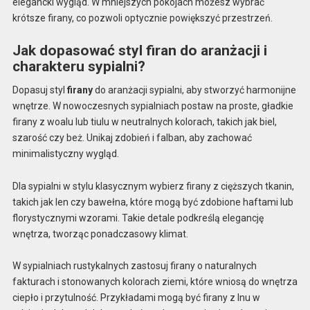
elegancki wygląd. W mniejszych pokojach możesz wybrać
krótsze firany, co pozwoli optycznie powiększyć przestrzeń.
Jak dopasować styl firan do aranżacji i
charakteru sypialni?
Dopasuj styl
firany
do aranżacji sypialni, aby stworzyć harmonijne
wnętrze. W nowoczesnych sypialniach postaw na proste, gładkie
firany z woalu lub tiulu w neutralnych kolorach, takich jak biel,
szarość czy beż. Unikaj zdobień i falban, aby zachować
minimalistyczny wygląd.
Dla sypialni w stylu klasycznym wybierz firany z cięższych tkanin,
takich jak len czy bawełna, które mogą być zdobione haftami lub
florystycznymi wzorami. Takie detale podkreślą elegancję
wnętrza, tworząc ponadczasowy klimat.
W sypialniach rustykalnych zastosuj firany o naturalnych
fakturach i stonowanych kolorach ziemi, które wniosą do wnętrza
ciepło i przytulność. Przykładami mogą być firany z lnu w