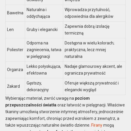
Naturalna i
Wprowadza przytulność,
Bawełna
oddychająca
odpowiednia dla alergików
Zapewnia dobrą izolację
Len
Gruby i elegancki
termiczną
Odporna na
Dostępna w wielu kolorach;
Poliester
zagniecenia, łatwa
praktyczna, lecz mniej
w pielęgnacji
naturalna
Lekko połyskująca,
Nadaje glamourowy akcent, ale
Organza
efektowna
ogranicza prywatność
Gęstszy,
Oferuje większą prywatność i
Żakard
dekoracyjny
elegancki wygląd
Wybierając materiał, zwróć uwagę na
poziom
przepuszczalności światła
oraz łatwość w pielęgnacji. Właściwe
tkaniny umożliwią stworzenie intymnej atmosfery, jednocześnie
zapewniając komfort, chroniąc przed wzrokiem z zewnątrz, a
także wpuszczając naturalne światło dzienne.
Firany
mogą