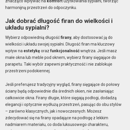
znacząco wpływać na
komfort
użytkowania sypialni, tworząc
harmonijną przestrzeń do odpoczynku.
Jak dobrać długość firan do wielkości i
układu sypialni?
Wybierz odpowiednią długość
firany
, aby dostosować ją do
wielkości i układu swojej sypialni. Długość firan ma kluczowy
wpływ na
estetykę
oraz
funkcjonalność
wnętrza. Jeśli masz
małe okna lub meble pod oknem, wybierz firany sięgające do
parapetu. Taki wybór zapewni praktyczność i nie zablokuje
przestrzeni podokiennej.
Jeśli preferujesz tradycyjny wygląd, firany sięgające do połowy
ściany będą odpowiednie dla średnich okien, nie zasłaniając
całkowicie okna. Firany długie, które sięgają podłogi, dodadzą
elegancji i optycznie wydłużą przestrzeń, pasując do obu stylów
– zarówno klasycznych, jak i nowoczesnych. Możesz
zdecydować się na firany opadające na podłogę z lekkim
nadmiarem materiału, co doda luksusowego charakteru,