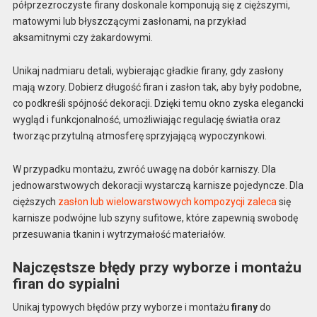
półprzezroczyste firany doskonale komponują się z cięższymi,
matowymi lub błyszczącymi zasłonami, na przykład
aksamitnymi czy żakardowymi.
Unikaj nadmiaru detali, wybierając gładkie firany, gdy zasłony
mają wzory. Dobierz długość firan i zasłon tak, aby były podobne,
co podkreśli spójność dekoracji. Dzięki temu okno zyska elegancki
wygląd i funkcjonalność, umożliwiając regulację światła oraz
tworząc przytulną atmosferę sprzyjającą wypoczynkowi.
W przypadku montażu, zwróć uwagę na dobór karniszy. Dla
jednowarstwowych dekoracji wystarczą karnisze pojedyncze. Dla
cięższych
zasłon lub wielowarstwowych kompozycji zaleca
się
karnisze podwójne lub szyny sufitowe, które zapewnią swobodę
przesuwania tkanin i wytrzymałość materiałów.
Najczęstsze błędy przy wyborze i montażu
firan do sypialni
Unikaj typowych błędów przy wyborze i montażu
firany
do