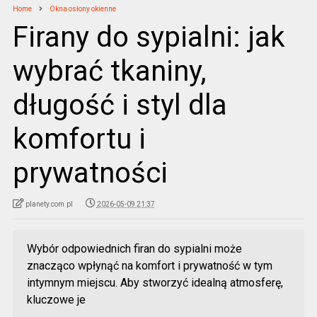
Home
Okna osłony okienne
Firany do sypialni: jak
wybrać tkaniny,
długość i styl dla
komfortu i
prywatności
planety.com.pl
2026-05-09 21:37
Wybór odpowiednich firan do sypialni może
znacząco wpłynąć na komfort i prywatność w tym
intymnym miejscu. Aby stworzyć idealną atmosferę,
kluczowe je