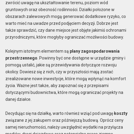
zwrócić uwagę na ukształtowanie terenu, poziom wód
gruntowych oraz obecność roślinności. Działki położone w
obszarach zalewowych mogą generować dodatkowe ryzyko, co
warto mieć na uwadze przed podjęciem decyzji. Dobrze jest
także sprawdzić, czy dane miejsce jest objęte jakimiś ochronami
przyrodniczymi, które mogłyby ograniczać możliwości budowy.
Kolejnym istotnym elementem są
plany zagospodarowania
przestrzennego
. Powinny być one dostępne w urzędzie gminy i
pomogą ustalić, jakie są przewidywania dotyczące rozwoju
okolicy. Dowiesz się z nich, czy w przyszłości mają zostać
zrealizowane nowe inwestycje, które mogą wpłynąć na komfort
życia. Ważne jest także, aby zapoznać się z przepisami
dotyczącymi budownictwa, które mogą ograniczać projekty na
danej działce.
Decydując się na działkę, warto również wziąć pod uwagę
koszty
związane z jej zakupem oraz późniejszą budową. Oprócz ceny
samej nieruchomości, należy uwzględnić wydatki na przyłącza
mediów, drogi dojazdowe oraz potencjalne prace ziemne.