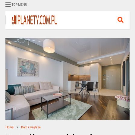
TOP MENU
Home
Dom i wnętrze