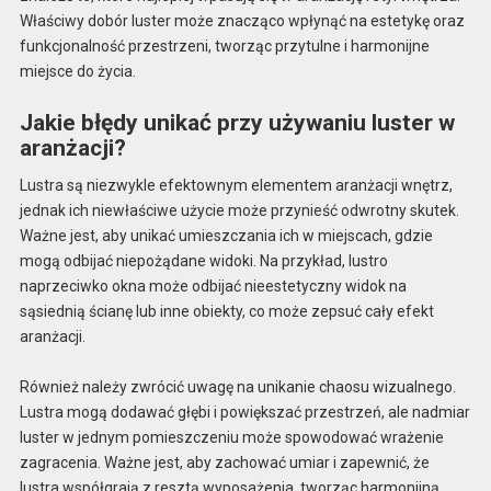
Właściwy dobór luster może znacząco wpłynąć na estetykę oraz
funkcjonalność przestrzeni, tworząc przytulne i harmonijne
miejsce do życia.
Jakie błędy unikać przy używaniu luster w
aranżacji?
Lustra są niezwykle efektownym elementem aranżacji wnętrz,
jednak ich niewłaściwe użycie może przynieść odwrotny skutek.
Ważne jest, aby unikać umieszczania ich w miejscach, gdzie
mogą odbijać niepożądane widoki. Na przykład, lustro
naprzeciwko okna może odbijać nieestetyczny widok na
sąsiednią ścianę lub inne obiekty, co może zepsuć cały efekt
aranżacji.
Również należy zwrócić uwagę na unikanie chaosu wizualnego.
Lustra mogą dodawać głębi i powiększać przestrzeń, ale nadmiar
luster w jednym pomieszczeniu może spowodować wrażenie
zagracenia. Ważne jest, aby zachować umiar i zapewnić, że
lustra współgrają z resztą wyposażenia, tworząc harmonijną