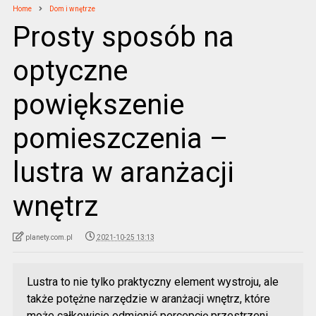
Home
Dom i wnętrze
Prosty sposób na
optyczne
powiększenie
pomieszczenia –
lustra w aranżacji
wnętrz
planety.com.pl
2021-10-25 13:13
Lustra to nie tylko praktyczny element wystroju, ale
także potężne narzędzie w aranżacji wnętrz, które
może całkowicie odmienić percepcję przestrzeni.