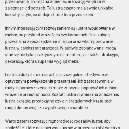
przesuwania ich, można zmieniać aranżację wnętrza w
zależności od potrzeb. Te lustra często mają swoje unikalne
kształty i style, co dodaje charakteru przestrzeni.
Innym interesującym rozwiązaniem są
lustra wbudowane w
meble
, na przykład w szafach czy komodach. Taki zabieg
pozwala na zaoszczędzenie miejsca oraz wkomponowanie
lustra w całokształt aranżacji. Właściwie zaplanowane, mogą
stać się nie tylko praktycznym elementem, ale także atrakcyjną
dekoracją, która uzupełnia wygląd mebli.
Lustra o dużych rozmiarach są szczególnie efektywne w
optycznym powiększaniu przestrzeni
. Ich zastosowanie w
małych pomieszczeniach może znacznie poprawić ich odbiór i
wrażenie przestronności. Kształt lustra również ma znaczenie;
lustra okrągłe, prostokątne czy o nieregularnych kształtach
mogą dodać wnętrzu wyjątkowego charakteru.
Warto zatem rozważyć różnorodność rodzajów luster, aby
znaleźć te, które najlepiej wpasują się w aranżację i styl wnętrza.