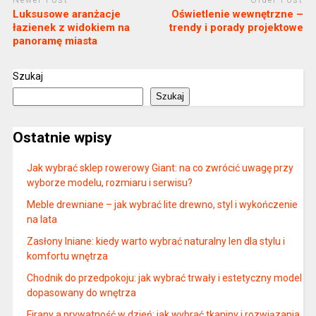
Luksusowe aranżacje
Oświetlenie wewnętrzne –
łazienek z widokiem na
trendy i porady projektowe
panoramę miasta
Szukaj
Szukaj
Ostatnie wpisy
Jak wybrać sklep rowerowy Giant: na co zwrócić uwagę przy
wyborze modelu, rozmiaru i serwisu?
Meble drewniane – jak wybrać lite drewno, styl i wykończenie
na lata
Zasłony lniane: kiedy warto wybrać naturalny len dla stylu i
komfortu wnętrza
Chodnik do przedpokoju: jak wybrać trwały i estetyczny model
dopasowany do wnętrza
Firany a prywatność w dzień: jak wybrać tkaniny i rozwiązania