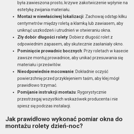
była zawieszona prosto; krzywe zakotwiczenie wpłynie na
estetykę zwijania materiału.
Montaż w niewłaściwej lokalizacji
: Zachowaj odstęp kilku
centymetrów między roletą a klamką lub zawiasem, aby
uniknąć uszkodzeń i utrudnień w otwieraniu okna.
Zły dobór długości rolety
: Dobierz długość rolet z
odpowiednim zapasem, aby skutecznie zasłaniały okno.
Pominięcie prowadnic bocznych
: Przy roletach w kasecie
zawsze montuj prowadnice, aby unikać przesuwania się
materiału i prześwitów.
Nieodpowiednie mocowanie
: Dokładnie oczyść
powierzchnię przed przyklejeniem taśm, aby klej mógł
prawidłowo trzymać.
Pomijanie instrukcji montażu
: Rygorystycznie
przestrzegaj wszystkich wskazówek producenta i nie
spiesz się podczas instalacji.
Jak prawidłowo wykonać pomiar okna do
montażu rolety dzień-noc?