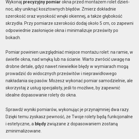
Wykonaj
precyzyjny pomiar
okna przed montażem rolet dzień-
noc, aby uniknąć kosztownych błędów. Zmierz dokładnie
szerokość oraz wysokość wnęki okiennej, a także głębokość
skrzydła. Przy pomiarze szerokości dodaj około 5 cm, co zapewni
odpowiednie zasłonięcie okna i minimalizuje prześwity po
bokach.
Pomiar powinien uwzględniać miejsce montażu rolet: na ramie, w
świetle okna, nad wnęką lub na ścianie. Warto zwrócić uwagę na
drobne detale, gdyż nawet niewielkie błędy w wymiarach mogą
prowadzić do widocznych prześwitów i nieprawidłowego
nakładania się pasów. Możesz wykonać pomiar samodzielnie, ale
skorzystaj z usług specjalisty, jeśli to możliwe, by zapewnić
idealne dopasowanie rolety do okna.
Sprawdź wyniki pomiarów, wykonując je przynajmniej dwa razy.
Dzięki temu zyskasz pewność, że Twoje rolety będą funkcjonalne
i estetyczne, a
błędy
związane z dopasowaniem zostaną
zminimalizowane.