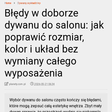
Home
Dywany wykładziny
Błędy w doborze
dywanu do salonu: jak
poprawić rozmiar,
kolor i układ bez
wymiany całego
wyposażenia
planety.com.pl
2026-05-21 06:34
Wybór dywanu do salonu często kończy się błędami,
które mogą zepsuć całą estetykę wnętrza. Zbyt mały
dywan sprawia, że przestrzeń wydaje się niekomple