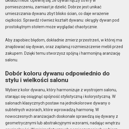
układu mebli. Upewnij się, że dywan łączy strefy w
pomieszczeniu, zamiast je dzielić. Dobrze jest unikać
umieszczania dywanu zbyt blisko ścian, co daje wrażenie
ciężkości. Sprawdź również kształt dywanu: okrągły dywan pod
prostokątnym stołem może wyglądać chaotycznie.
Aby zapobiec błędom, dokładnie zmierz przestrzeń, w której ma
znajdować się dywan, oraz zaplanuj rozmieszczenie mebli przed
zakupem. Dzięki temu stworzysz spójną i harmonijną aranżację
salonu.
Dobór koloru dywanu odpowiednio do
stylu i wielkości salonu
Wybierz kolor dywanu, który harmonizuje z wystrojem salonu,
starając się osiągnąć spójność stylistyczną i kolorystyczną. W
salonach klasycznych postaw na jednokolorowe dywany o
subtelnych wzorach, które wprowadzą harmonię. W
nowoczesnych aranżacjach doskonale sprawdzą się dywany z
geometrycznymi lub abstrakcyjnymi wzorami, nadając wnętrzu