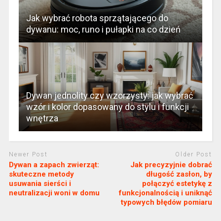
Jak wybrać robota sprzątającego do
dywanu: moc, runo i pułapki na co dzień
Dywan jednolity czy wzorzysty: jak wybrać
wzór i kolor dopasowany do stylu i funkcji
wnętrza
Newer Post
Older Post
Dywan a zapach zwierząt:
Jak precyzyjnie dobrać
skuteczne metody
długość zasłon, by
usuwania sierści i
połączyć estetykę z
neutralizacji woni w domu
funkcjonalnością i uniknąć
typowych błędów pomiaru