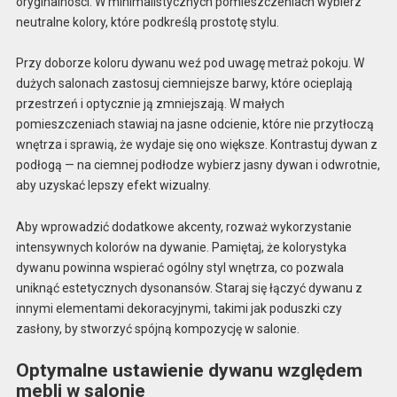
oryginalności. W minimalistycznych pomieszczeniach wybierz
neutralne kolory, które podkreślą prostotę stylu.
Przy doborze koloru dywanu weź pod uwagę metraż pokoju. W
dużych salonach zastosuj ciemniejsze barwy, które ocieplają
przestrzeń i optycznie ją zmniejszają. W małych
pomieszczeniach stawiaj na jasne odcienie, które nie przytłoczą
wnętrza i sprawią, że wydaje się ono większe. Kontrastuj dywan z
podłogą — na ciemnej podłodze wybierz jasny dywan i odwrotnie,
aby uzyskać lepszy efekt wizualny.
Aby wprowadzić dodatkowe akcenty, rozważ wykorzystanie
intensywnych kolorów na dywanie. Pamiętaj, że kolorystyka
dywanu powinna wspierać ogólny styl wnętrza, co pozwala
uniknąć estetycznych dysonansów. Staraj się łączyć dywanu z
innymi elementami dekoracyjnymi, takimi jak poduszki czy
zasłony, by stworzyć spójną kompozycję w salonie.
Optymalne ustawienie dywanu względem
mebli w salonie