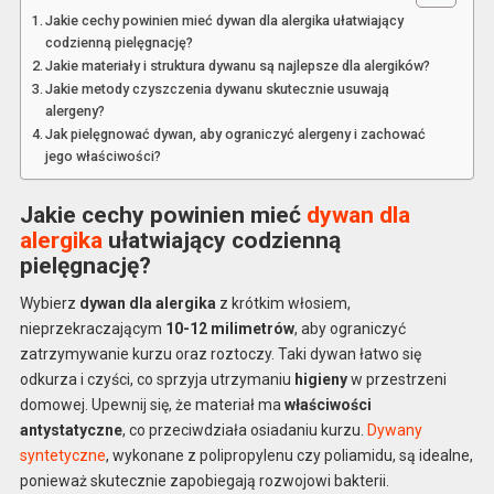
Jakie cechy powinien mieć dywan dla alergika ułatwiający
codzienną pielęgnację?
Jakie materiały i struktura dywanu są najlepsze dla alergików?
Jakie metody czyszczenia dywanu skutecznie usuwają
alergeny?
Jak pielęgnować dywan, aby ograniczyć alergeny i zachować
jego właściwości?
Jakie cechy powinien mieć
dywan dla
alergika
ułatwiający codzienną
pielęgnację?
Wybierz
dywan dla alergika
z krótkim włosiem,
nieprzekraczającym
10-12 milimetrów
, aby ograniczyć
zatrzymywanie kurzu oraz roztoczy. Taki dywan łatwo się
odkurza i czyści, co sprzyja utrzymaniu
higieny
w przestrzeni
domowej. Upewnij się, że materiał ma
właściwości
antystatyczne
, co przeciwdziała osiadaniu kurzu.
Dywany
syntetyczne
, wykonane z polipropylenu czy poliamidu, są idealne,
ponieważ skutecznie zapobiegają rozwojowi bakterii.