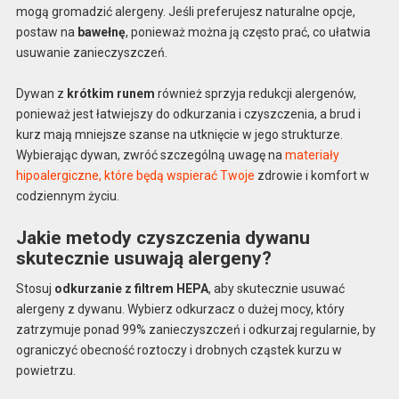
mogą gromadzić alergeny. Jeśli preferujesz naturalne opcje,
postaw na
bawełnę
, ponieważ można ją często prać, co ułatwia
usuwanie zanieczyszczeń.
Dywan z
krótkim runem
również sprzyja redukcji alergenów,
ponieważ jest łatwiejszy do odkurzania i czyszczenia, a brud i
kurz mają mniejsze szanse na utknięcie w jego strukturze.
Wybierając dywan, zwróć szczególną uwagę na
materiały
hipoalergiczne, które będą wspierać Twoje
zdrowie i komfort w
codziennym życiu.
Jakie metody czyszczenia dywanu
skutecznie usuwają alergeny?
Stosuj
odkurzanie z filtrem HEPA
, aby skutecznie usuwać
alergeny z dywanu. Wybierz odkurzacz o dużej mocy, który
zatrzymuje ponad 99% zanieczyszczeń i odkurzaj regularnie, by
ograniczyć obecność roztoczy i drobnych cząstek kurzu w
powietrzu.