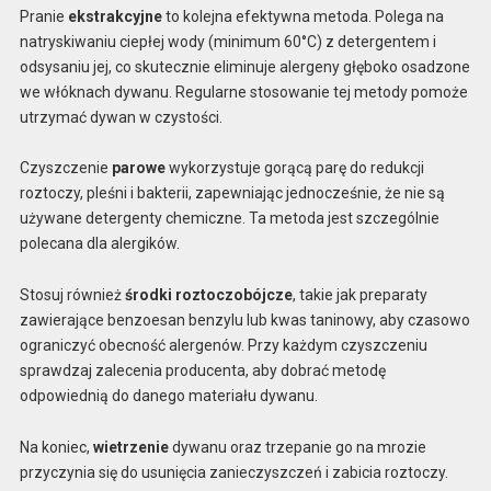
Pranie
ekstrakcyjne
to kolejna efektywna metoda. Polega na
natryskiwaniu ciepłej wody (minimum 60°C) z detergentem i
odsysaniu jej, co skutecznie eliminuje alergeny głęboko osadzone
we włóknach dywanu. Regularne stosowanie tej metody pomoże
utrzymać dywan w czystości.
Czyszczenie
parowe
wykorzystuje gorącą parę do redukcji
roztoczy, pleśni i bakterii, zapewniając jednocześnie, że nie są
używane detergenty chemiczne. Ta metoda jest szczególnie
polecana dla alergików.
Stosuj również
środki roztoczobójcze
, takie jak preparaty
zawierające benzoesan benzylu lub kwas taninowy, aby czasowo
ograniczyć obecność alergenów. Przy każdym czyszczeniu
sprawdzaj zalecenia producenta, aby dobrać metodę
odpowiednią do danego materiału dywanu.
Na koniec,
wietrzenie
dywanu oraz trzepanie go na mrozie
przyczynia się do usunięcia zanieczyszczeń i zabicia roztoczy.