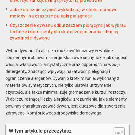
stworzyć funkcjonalną i przytulną przestrzeń
Jak skutecznie czyścić wykładzinę w domu: domowe
metody i najczęstsze pułapki pielęgnacji
Czyszczenie dywanu odkurzaczem piorącym: jak wybrać
technikę i detergenty dla skutecznego prania i długiej
żywotności dywanu
Wybór dywanu dla alergika może być kluczowy w walce z
codziennymi objawami alergii. Kluczowe cechy, takie jak długość
włosia, właściwości antystatyczne oraz odporność na wodę i
detergenty, znacząco wpływają na łatwość pielęgnacji i
ograniczenie alergenów. Dywan o krótkim runie, wykonany z
materiałów syntetycznych, nie tylko ułatwia utrzymanie
czystości, ale także minimalizuje gromadzenie kurzu i roztoczy.
W obliczu rosnącej liczby alergików, zrozumienie, jakie elementy
powinny charakteryzować dywan, jest kluczowe dla stworzenia
zdrowego i komfortowego środowiska domowego.
W tym artykule przeczytasz