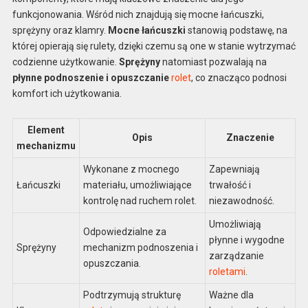
funkcjonowania. Wśród nich znajdują się mocne łańcuszki,
sprężyny oraz klamry.
Mocne łańcuszki
stanowią podstawę, na
której opierają się rulety, dzięki czemu są one w stanie wytrzymać
codzienne użytkowanie.
Sprężyny
natomiast pozwalają na
płynne podnoszenie i opuszczanie
rolet
, co znacząco podnosi
komfort ich użytkowania.
Element
Opis
Znaczenie
mechanizmu
Wykonane z mocnego
Zapewniają
Łańcuszki
materiału, umożliwiające
trwałość i
kontrolę nad ruchem rolet.
niezawodność.
Umożliwiają
Odpowiedzialne za
płynne i wygodne
Sprężyny
mechanizm podnoszenia i
zarządzanie
opuszczania.
roletami
.
Podtrzymują strukturę
Ważne dla