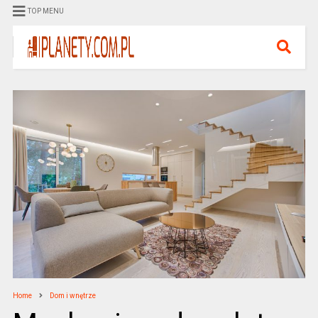
TOP MENU
Home
Dom i wnętrze