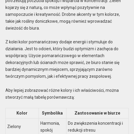
potrzebują poczucia spokoju i wsparcia w koncentracji. Zieleń
kojarzy się z naturą, co może wpłynąć pozytywnie na
samopoczucie i kreatywność. Drobne akcenty w tym kolorze,
takie jak rośliny doniczkowe, mogą również wprowadzać
świeżość do biura.
Z kolei kolor pomarańczowy dodaje energii i stymuluje do
działania. Jest to odcień, który budzi optymizm i zachęca do
współpracy. Użycie pomarańczowego w elementach
dekoracyjnych lub ścianach może sprawić, że biuro stanie się
bardziej dynamicznym miejscem, sprzyjającym zarówno
twórczym pomysłom, jak i efektywnej pracy zespołowej.
Aby lepiej zobrazować różne kolory i ich właściwości, można
stworzyć małą tabelę porównawczą:
Kolor
Symbolika
Zastosowanie w biurze
Harmonia,
Do zwiększenia koncentracji i
Zielony
spokój
redukcji stresu