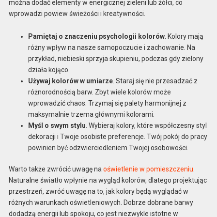
można dodać elementy w energicznej zieleni lub żółci, co
wprowadzi powiew świeżości i kreatywności.
Pamiętaj o znaczeniu psychologii kolorów
. Kolory mają
różny wpływ na nasze samopoczucie i zachowanie. Na
przykład, niebieski sprzyja skupieniu, podczas gdy zielony
działa kojąco.
Używaj kolorów w umiarze
. Staraj się nie przesadzać z
różnorodnością barw. Zbyt wiele kolorów może
wprowadzić chaos. Trzymaj się palety harmonijnej z
maksymalnie trzema głównymi kolorami.
Myśl o swym stylu
. Wybieraj kolory, które współczesny styl
dekoracji i Twoje osobiste preferencje. Twój pokój do pracy
powinien być odzwierciedleniem Twojej osobowości.
Warto także zwrócić uwagę na
oświetlenie w pomieszczeniu
.
Naturalne światło wpłynie na wygląd kolorów, dlatego projektując
przestrzeń, zwróć uwagę na to, jak kolory będą wyglądać w
różnych warunkach oświetleniowych. Dobrze dobrane barwy
dodadzą energii lub spokoju, co jest niezwykle istotne w