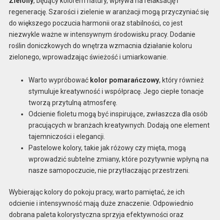
Zielony
, będący kolorem natury, wpływa na relaksację i
regenerację. Szarości i zielenie w aranżacji mogą przyczyniać się
do większego poczucia harmonii oraz stabilności, co jest
niezwykle ważne w intensywnym środowisku pracy. Dodanie
roślin doniczkowych do wnętrza wzmacnia działanie koloru
zielonego, wprowadzając świeżość i umiarkowanie.
Warto wypróbować
kolor pomarańczowy
, który również
stymuluje kreatywność i współpracę. Jego ciepłe tonacje
tworzą przytulną atmosferę.
Odcienie fioletu mogą być inspirujące, zwłaszcza dla osób
pracujących w branżach kreatywnych. Dodają one element
tajemniczości i elegancji.
Pastelowe kolory, takie jak różowy czy mięta, mogą
wprowadzić subtelne zmiany, które pozytywnie wpłyną na
nasze samopoczucie, nie przytłaczając przestrzeni.
Wybierając kolory do pokoju pracy, warto pamiętać, że ich
odcienie i intensywność mają duże znaczenie. Odpowiednio
dobrana paleta kolorystyczna sprzyja efektywności oraz