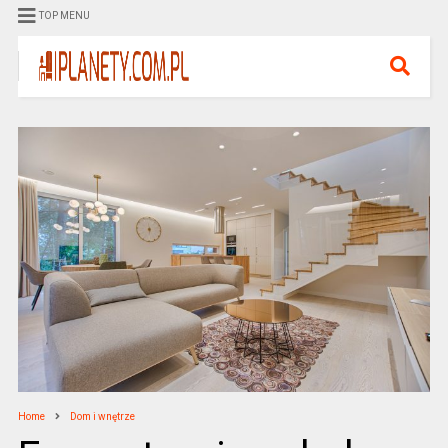
TOP MENU
Home
Dom i wnętrze