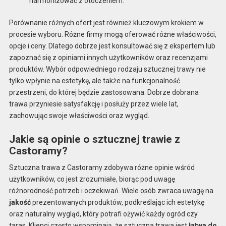
harmonizować z otoczeniem.
Porównanie różnych ofert jest również kluczowym krokiem w
procesie wyboru. Różne firmy mogą oferować różne właściwości,
opcje i ceny. Dlatego dobrze jest konsultować się z ekspertem lub
zapoznać się z opiniami innych użytkowników oraz recenzjami
produktów. Wybór odpowiedniego rodzaju sztucznej trawy nie
tylko wpłynie na estetykę, ale także na funkcjonalność
przestrzeni, do której będzie zastosowana. Dobrze dobrana
trawa przyniesie satysfakcję i posłuży przez wiele lat,
zachowując swoje właściwości oraz wygląd.
Jakie są opinie o sztucznej trawie z
Castoramy?
Sztuczna trawa z Castoramy zdobywa różne opinie wśród
użytkowników, co jest zrozumiałe, biorąc pod uwagę
różnorodność potrzeb i oczekiwań. Wiele osób zwraca uwagę na
jakość
prezentowanych produktów, podkreślając ich estetykę
oraz naturalny wygląd, który potrafi ożywić każdy ogród czy
taras. Klienci często wspominają, że sztuczna trawa jest
łatwa do