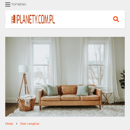
TOP MENU
Home
Dom i wnętrze