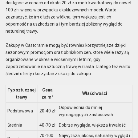
dostępne w cenach od około 20 zł za metr kwadratowy do nawet
100 zł i więcej w przypadku ekskluzywnych modeli. Warto
zaznaczyć, że im dłuższe włókna, tym większa jest ich
odporność na uszkodzenia i tym bardziej zbliżony wygląd do
naturalnej trawy.
Zakupy w Castoramie mogą być również korzystniejsze dzięki
sezonowym promocjom oraz obniżkom cen, które wiele razy są
organizowane w okresie wiosennym i letnim, gdy
zapotrzebowanie na sztuczną trawę wzrasta. Dlatego też warto
śledzić oferty i korzystać z okazji do zakupu.
Typ sztucznej
Cena
Właściwości
trawy
za m²
Odpowiednia do mniej
Podstawowa
20-40 zł
wymagających zastosowań
Średnia
40-70 zł
Dobrze wygląda, większa trwałość
70-100
Najwyższa jakość, naturalny wygląd i