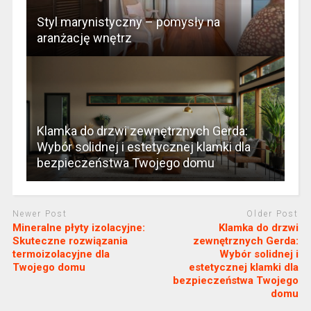
Styl marynistyczny – pomysły na
aranżację wnętrz
Klamka do drzwi zewnętrznych Gerda:
Wybór solidnej i estetycznej klamki dla
bezpieczeństwa Twojego domu
Newer Post
Older Post
Mineralne płyty izolacyjne:
Klamka do drzwi
Skuteczne rozwiązania
zewnętrznych Gerda:
termoizolacyjne dla
Wybór solidnej i
Twojego domu
estetycznej klamki dla
bezpieczeństwa Twojego
domu