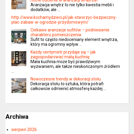
Aranżacja wnętrz to nie tylko kwestia mebli i
dodatków, ale …
http://www.kochamydzieci.pl/jak-stworzyc-bezpieczny-
plac-zabaw-w-ogrodzie-przydomowym/
Ciekawe aranżacje sufitów – podniesienie
charakteru pomieszczenia
Sufit to często niedoceniany element wnętrza,
który ma ogromny wpływ …
Każdy centymetr przydaje się – jak
zagospodarować małą kuchnię
Mała kuchnia może być prawdziwym
wyzwaniem, ale także nieskończonym źródłem
…
Nowoczesne trendy w dekoracji stołu
Dekoracja stołu to sztuka, która potrafi
całkowicie odmienić atmosferę każdej …
Archiwa
sierpień 2026