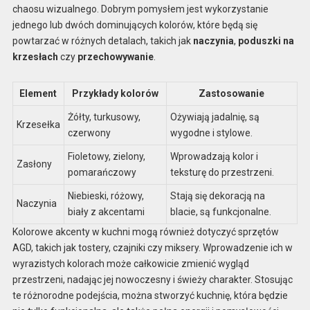
chaosu wizualnego. Dobrym pomysłem jest wykorzystanie
jednego lub dwóch dominujących kolorów, które będą się
powtarzać w różnych detalach, takich jak
naczynia
,
poduszki na
krzesłach
czy
przechowywanie
.
Element
Przykłady kolorów
Zastosowanie
Żółty, turkusowy,
Ożywiają jadalnię, są
Krzesełka
czerwony
wygodne i stylowe.
Fioletowy, zielony,
Wprowadzają kolor i
Zasłony
pomarańczowy
teksturę do przestrzeni.
Niebieski, różowy,
Stają się dekoracją na
Naczynia
biały z akcentami
blacie, są funkcjonalne.
Kolorowe akcenty w kuchni mogą również dotyczyć sprzętów
AGD, takich jak tostery, czajniki czy miksery. Wprowadzenie ich w
wyrazistych kolorach może całkowicie zmienić wygląd
przestrzeni, nadając jej nowoczesny i świeży charakter. Stosując
te różnorodne podejścia, można stworzyć kuchnię, która będzie