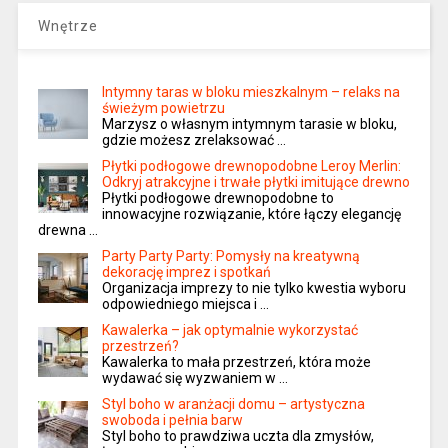
Wnętrze
Intymny taras w bloku mieszkalnym – relaks na
świeżym powietrzu
Marzysz o własnym intymnym tarasie w bloku,
gdzie możesz zrelaksować …
Płytki podłogowe drewnopodobne Leroy Merlin:
Odkryj atrakcyjne i trwałe płytki imitujące drewno
Płytki podłogowe drewnopodobne to
innowacyjne rozwiązanie, które łączy elegancję
drewna …
Party Party Party: Pomysły na kreatywną
dekorację imprez i spotkań
Organizacja imprezy to nie tylko kwestia wyboru
odpowiedniego miejsca i …
Kawalerka – jak optymalnie wykorzystać
przestrzeń?
Kawalerka to mała przestrzeń, która może
wydawać się wyzwaniem w …
Styl boho w aranżacji domu – artystyczna
swoboda i pełnia barw
Styl boho to prawdziwa uczta dla zmysłów,