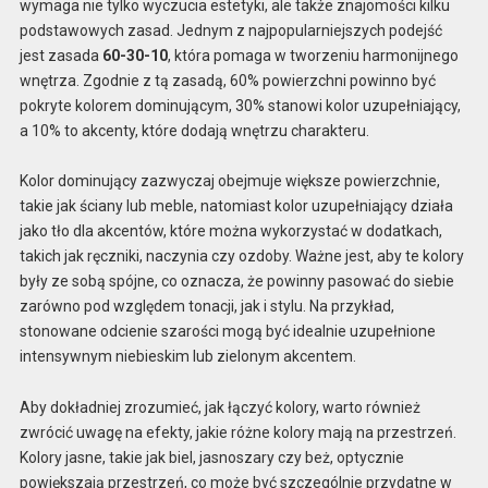
wymaga nie tylko wyczucia estetyki, ale także znajomości kilku
podstawowych zasad. Jednym z najpopularniejszych podejść
jest zasada
60-30-10
, która pomaga w tworzeniu harmonijnego
wnętrza. Zgodnie z tą zasadą, 60% powierzchni powinno być
pokryte kolorem dominującym, 30% stanowi kolor uzupełniający,
a 10% to akcenty, które dodają wnętrzu charakteru.
Kolor dominujący zazwyczaj obejmuje większe powierzchnie,
takie jak ściany lub meble, natomiast kolor uzupełniający działa
jako tło dla akcentów, które można wykorzystać w dodatkach,
takich jak ręczniki, naczynia czy ozdoby. Ważne jest, aby te kolory
były ze sobą spójne, co oznacza, że powinny pasować do siebie
zarówno pod względem tonacji, jak i stylu. Na przykład,
stonowane odcienie szarości mogą być idealnie uzupełnione
intensywnym niebieskim lub zielonym akcentem.
Aby dokładniej zrozumieć, jak łączyć kolory, warto również
zwrócić uwagę na efekty, jakie różne kolory mają na przestrzeń.
Kolory jasne, takie jak biel, jasnoszary czy beż, optycznie
powiększają przestrzeń, co może być szczególnie przydatne w