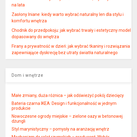
na lata
Zasłony lniane: kiedy warto wybrać naturalny len dla stylu i
komfortu wnętrza
Chodnik do przedpokoju: jak wybrać trwały i estetyczny model
dopasowany do wnętrza
Firany a prywatność w dzień: jak wybrać tkaniny i rozwiązania
zapewniające dyskrecję bez utraty światła naturalnego
Dom i wnętrze
Małe zmiany, duża różnica – jak odświeżyć pokój dziecięcy
Bateria czarna IKEA: Design i funkcjonalność w jednym
produkcie
Nowoczesne ogrody miejskie – zielone oazy w betonowej
dżungli
Styl marynistyczny – pomysły na aranżację wnętrz
Mechanizm do rolet rzymskich – producent: Wybór