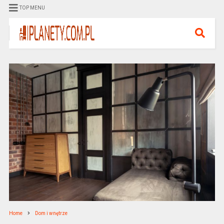
TOP MENU
Home
Dom i wnętrze