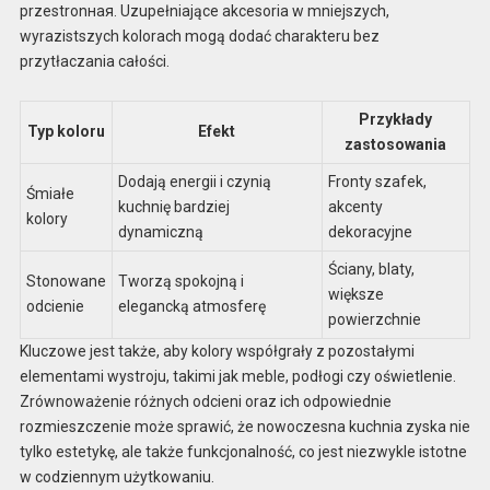
przestronная. Uzupełniające akcesoria w mniejszych,
wyrazistszych kolorach mogą dodać charakteru bez
przytłaczania całości.
Przykłady
Typ koloru
Efekt
zastosowania
Dodają energii i czynią
Fronty szafek,
Śmiałe
kuchnię bardziej
akcenty
kolory
dynamiczną
dekoracyjne
Ściany, blaty,
Stonowane
Tworzą spokojną i
większe
odcienie
elegancką atmosferę
powierzchnie
Kluczowe jest także, aby kolory współgrały z pozostałymi
elementami wystroju, takimi jak meble, podłogi czy oświetlenie.
Zrównoważenie różnych odcieni oraz ich odpowiednie
rozmieszczenie może sprawić, że nowoczesna kuchnia zyska nie
tylko estetykę, ale także funkcjonalność, co jest niezwykle istotne
w codziennym użytkowaniu.