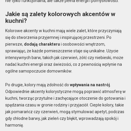
nie tylko funkcjonalna, ale także pełna energii i pomysłowości.
Jakie są zalety kolorowych akcentów w
kuchni?
Kolorowe akcenty w kuchni mają wiele zalet, które przyczyniają
się do stworzenia przyjemnej i inspirującej przestrzeni. Po
pierwsze,
dodają charakteru
i osobowości wnętrzom,
sprawiając, że każde pomieszczenie staje się unikalne. Użycie
intensywnych barw, takich jak czerwień, żółć czy niebieski, może
nadać kuchni energii oraz świeżości, co z pewnością wpłynie na
ogólne samopoczucie domowników.
Po drugie, kolory mają zdolność do
wpływania na nastrój
.
Odpowiednie akcenty kolorystyczne mogą poprawić atmosferę w
kuchni, tworząc przytulne i zachęcające otoczenie do gotowania i
spędzania czasu w gronie rodziny i przyjaciół. Ciepłe kolory, takie
jak pomarańcz czy czerwień, mogą stymulować apetyt, podczas
gdy chłodne barwy, jak zieleń czy błękit, wprowadzają spokój i
harmonię.