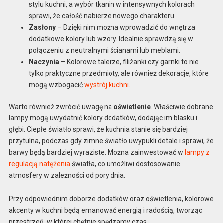
stylu kuchni, a wybór tkanin w intensywnych kolorach
sprawi, że całość nabierze nowego charakteru.
Zasłony
– Dzięki nim można wprowadzić do wnętrza
dodatkowe kolory lub wzory. Idealnie sprawdzą się w
połączeniu z neutralnymi ścianami lub meblami.
Naczynia
– Kolorowe talerze, filiżanki czy garnki to nie
tylko praktyczne przedmioty, ale również dekoracje, które
mogą wzbogacić
wystrój kuchni
.
Warto również zwrócić uwagę na
oświetlenie
. Właściwie dobrane
lampy mogą uwydatnić kolory dodatków, dodając im blasku i
głębi. Ciepłe światło sprawi, że kuchnia stanie się bardziej
przytulna, podczas gdy zimne światło uwypukli detale i sprawi, że
barwy będą bardziej wyraziste. Można zainwestować w
lampy z
regulacją natężenia
światła, co umożliwi dostosowanie
atmosfery w zależności od pory dnia.
Przy odpowiednim doborze dodatków oraz oświetlenia, kolorowe
akcenty w kuchni będą emanować energią i radością, tworząc
przestrzeń, w której chętnie spędzamy czas.