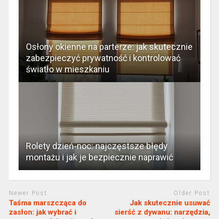
Osłony okienne na parterze: jak skutecznie
zabezpieczyć prywatność i kontrolować
światło w mieszkaniu
Rolety dzień-noc: najczęstsze błędy
montażu i jak je bezpiecznie naprawić
Newer Post
Older Post
Taśma marszcząca do
Jak skutecznie usuwać
zasłon: jak wybrać i
sierść z dywanu: narzędzia,