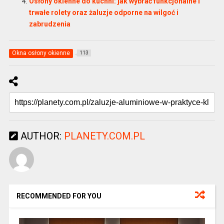
Osłony okienne do kuchni: jak wybrać funkcjonalne i
trwałe rolety oraz żaluzje odporne na wilgoć i
zabrudzenia
Okna osłony okienne
113
AUTHOR:
PLANETY.COM.PL
RECOMMENDED FOR YOU