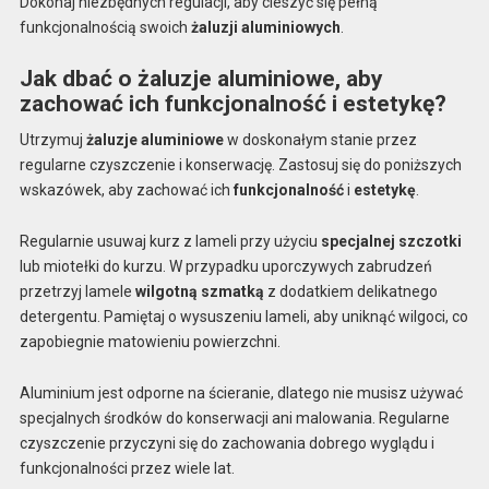
Dokonaj niezbędnych regulacji, aby cieszyć się pełną
funkcjonalnością swoich
żaluzji aluminiowych
.
Jak dbać o żaluzje aluminiowe, aby
zachować ich funkcjonalność i estetykę?
Utrzymuj
żaluzje aluminiowe
w doskonałym stanie przez
regularne czyszczenie i konserwację. Zastosuj się do poniższych
wskazówek, aby zachować ich
funkcjonalność
i
estetykę
.
Regularnie usuwaj kurz z lameli przy użyciu
specjalnej szczotki
lub miotełki do kurzu. W przypadku uporczywych zabrudzeń
przetrzyj lamele
wilgotną szmatką
z dodatkiem delikatnego
detergentu. Pamiętaj o wysuszeniu lameli, aby uniknąć wilgoci, co
zapobiegnie matowieniu powierzchni.
Aluminium jest odporne na ścieranie, dlatego nie musisz używać
specjalnych środków do konserwacji ani malowania. Regularne
czyszczenie przyczyni się do zachowania dobrego wyglądu i
funkcjonalności przez wiele lat.