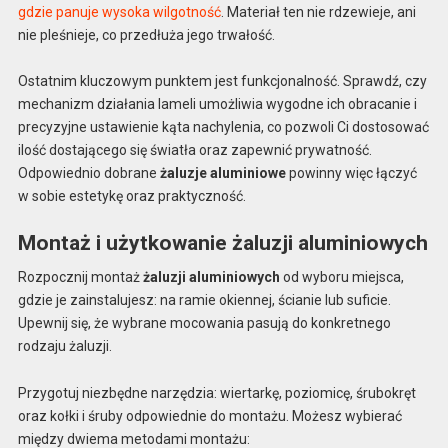
gdzie panuje wysoka wilgotność
. Materiał ten nie rdzewieje, ani
nie pleśnieje, co przedłuża jego trwałość.
Ostatnim kluczowym punktem jest funkcjonalność. Sprawdź, czy
mechanizm działania lameli umożliwia wygodne ich obracanie i
precyzyjne ustawienie kąta nachylenia, co pozwoli Ci dostosować
ilość dostającego się światła oraz zapewnić prywatność.
Odpowiednio dobrane
żaluzje aluminiowe
powinny więc łączyć
w sobie estetykę oraz praktyczność.
Montaż i użytkowanie żaluzji aluminiowych
Rozpocznij montaż
żaluzji aluminiowych
od wyboru miejsca,
gdzie je zainstalujesz: na ramie okiennej, ścianie lub suficie.
Upewnij się, że wybrane mocowania pasują do konkretnego
rodzaju żaluzji.
Przygotuj niezbędne narzędzia: wiertarkę, poziomicę, śrubokręt
oraz kołki i śruby odpowiednie do montażu. Możesz wybierać
między dwiema metodami montażu: