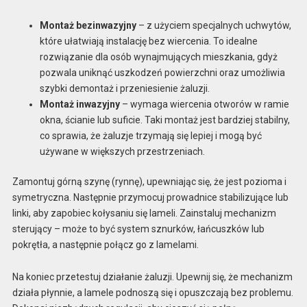
Montaż bezinwazyjny
– z użyciem specjalnych uchwytów,
które ułatwiają instalację bez wiercenia. To idealne
rozwiązanie dla osób wynajmujących mieszkania, gdyż
pozwala uniknąć uszkodzeń powierzchni oraz umożliwia
szybki demontaż i przeniesienie żaluzji.
Montaż inwazyjny
– wymaga wiercenia otworów w ramie
okna, ścianie lub suficie. Taki montaż jest bardziej stabilny,
co sprawia, że żaluzje trzymają się lepiej i mogą być
używane w większych przestrzeniach.
Zamontuj górną szynę (rynnę), upewniając się, że jest pozioma i
symetryczna. Następnie przymocuj prowadnice stabilizujące lub
linki, aby zapobiec kołysaniu się lameli. Zainstaluj mechanizm
sterujący – może to być system sznurków, łańcuszków lub
pokrętła, a następnie połącz go z lamelami.
Na koniec przetestuj działanie żaluzji. Upewnij się, że mechanizm
działa płynnie, a lamele podnoszą się i opuszczają bez problemu.