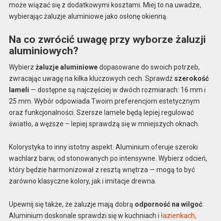
może wiązać się z dodatkowymi kosztami. Miej to na uwadze,
wybierając żaluzje aluminiowe jako osłonę okienną.
Na co zwrócić uwagę przy wyborze żaluzji
aluminiowych?
Wybierz
żaluzje aluminiowe
dopasowane do swoich potrzeb,
zwracając uwagę na kilka kluczowych cech. Sprawdź
szerokość
lameli
— dostępne są najczęściej w dwóch rozmiarach: 16 mm i
25 mm. Wybór odpowiada Twoim preferencjom estetycznym
oraz funkcjonalności. Szersze lamele będą lepiej regulować
światło, a węższe – lepiej sprawdzą się w mniejszych oknach.
Kolorystyka to inny istotny aspekt. Aluminium oferuje szeroki
wachlarz barw, od stonowanych po intensywne. Wybierz odcień,
który będzie harmonizował z resztą wnętrza — mogą to być
zarówno klasyczne kolory, jak i imitacje drewna.
Upewnij się także, że żaluzje mają dobrą
odporność na wilgoć
.
Aluminium doskonale sprawdzi się w kuchniach i
łazienkach,