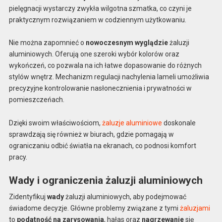
pielęgnacji wystarczy zwykła wilgotna szmatka, co czyni je
praktycznym rozwiązaniem w codziennym użytkowaniu.
Nie można zapomnieć o
nowoczesnym wyglądzie
żaluzji
aluminiowych. Oferują one szeroki wybór kolorów oraz
wykończeń, co pozwala na ich łatwe dopasowanie do różnych
stylów wnętrz. Mechanizm regulacji nachylenia lameli umożliwia
precyzyjne kontrolowanie nasłonecznienia i prywatności w
pomieszczeńach.
Dzięki swoim właściwościom,
żaluzje aluminiowe
doskonale
sprawdzają się również w biurach, gdzie pomagają w
ograniczaniu odbić światła na ekranach, co podnosi komfort
pracy.
Wady i ograniczenia żaluzji aluminiowych
Zidentyfikuj
wady
żaluzji aluminiowych, aby podejmować
świadome decyzje. Główne problemy związane z tymi
żaluzjami
to
podatność na zarysowania
, hałas oraz
nagrzewanie
się