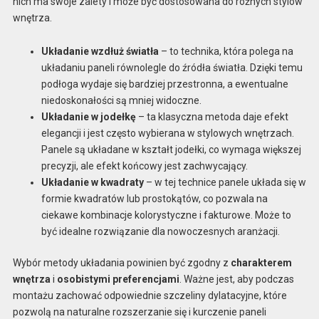
nich ma swoje zalety i może być dostosowana do różnych stylów
wnętrza.
Układanie wzdłuż światła
– to technika, która polega na
układaniu paneli równolegle do źródła światła. Dzięki temu
podłoga wydaje się bardziej przestronna, a ewentualne
niedoskonałości są mniej widoczne.
Układanie w jodełkę
– ta klasyczna metoda daje efekt
elegancji i jest często wybierana w stylowych wnętrzach.
Panele są układane w kształt jodełki, co wymaga większej
precyzji, ale efekt końcowy jest zachwycający.
Układanie w kwadraty
– w tej technice panele układa się w
formie kwadratów lub prostokątów, co pozwala na
ciekawe kombinacje kolorystyczne i fakturowe. Może to
być idealne rozwiązanie dla nowoczesnych aranżacji.
Wybór metody układania powinien być zgodny z
charakterem
wnętrza
i
osobistymi preferencjami
. Ważne jest, aby podczas
montażu zachować odpowiednie szczeliny dylatacyjne, które
pozwolą na naturalne rozszerzanie się i kurczenie paneli