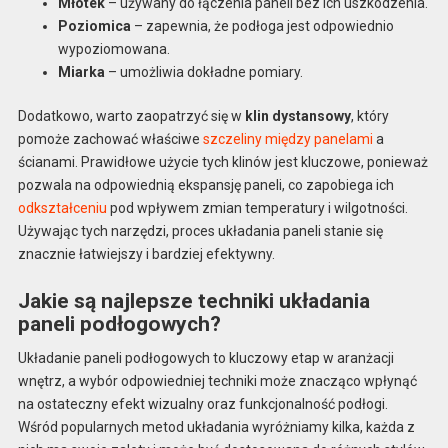
Młotek
– używany do łączenia paneli bez ich uszkodzenia.
Poziomica
– zapewnia, że podłoga jest odpowiednio
wypoziomowana.
Miarka
– umożliwia dokładne pomiary.
Dodatkowo, warto zaopatrzyć się w
klin dystansowy
, który
pomoże zachować właściwe
szczeliny między panelami
a
ścianami. Prawidłowe użycie tych klinów jest kluczowe, ponieważ
pozwala na odpowiednią ekspansję paneli, co zapobiega ich
odkształceniu
pod wpływem zmian temperatury i wilgotności.
Używając tych narzędzi, proces układania paneli stanie się
znacznie łatwiejszy i bardziej efektywny.
Jakie są najlepsze techniki układania
paneli podłogowych?
Układanie paneli podłogowych to kluczowy etap w aranżacji
wnętrz, a wybór odpowiedniej techniki może znacząco wpłynąć
na ostateczny efekt wizualny oraz funkcjonalność podłogi.
Wśród popularnych metod układania wyróżniamy kilka, każda z