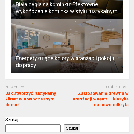
Biała cegła na kominku: Efektowne
wykończenie kominka w stylu rustykalnym
Energetyzujące kolory w aranżacji pokoju
do pracy
Newer Post
Older Post
Jak stworzyć rustykalny
Zastosowanie drewna w
klimat w nowoczesnym
aranżacji wnętrz – klasyka
domu?
na nowo odkryta
Szukaj
Szukaj