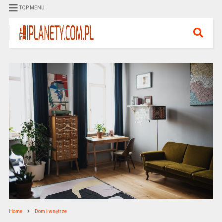
TOP MENU
Home
Dom i wnętrze