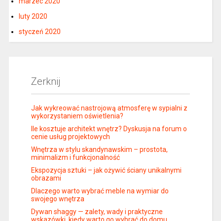
marzec 2020
luty 2020
styczeń 2020
Zerknij
Jak wykreować nastrojową atmosferę w sypialni z
wykorzystaniem oświetlenia?
Ile kosztuje architekt wnętrz? Dyskusja na forum o
cenie usług projektowych
Wnętrza w stylu skandynawskim – prostota,
minimalizm i funkcjonalność
Ekspozycja sztuki – jak ożywić ściany unikalnymi
obrazami
Dlaczego warto wybrać meble na wymiar do
swojego wnętrza
Dywan shaggy — zalety, wady i praktyczne
wskazówki, kiedy warto go wybrać do domu