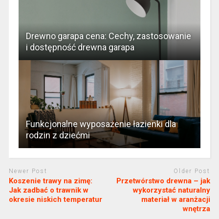
Drewno garapa cena: Cechy, zastosowanie
i dostępność drewna garapa
Funkcjonalne wyposażenie łazienki dla
rodzin z dziećmi
Newer Post
Older Post
Koszenie trawy na zimę:
Przetwórstwo drewna – jak
Jak zadbać o trawnik w
wykorzystać naturalny
okresie niskich temperatur
materiał w aranżacji
wnętrza