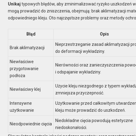
Unikaj
typowych błędów, aby zminimalizować ryzyko uszkodzeń w
mogą prowadzić do zniszczenia, obejmują: brak aklimatyzacji mat
odpowiedniego kleju. Oto najczęstsze problemy oraz metody ochro
Błąd
Opis
Nieprzestrzeganie zasad aklimatyzacji p
Brak aklimatyzacji
do deformacji wykładziny.
Niewłaściwe
Nierówności oraz zanieczyszczenia powod
przygotowanie
i odspajanie wykładziny.
podłoża
Użycie kleju niezgodnego z typem wykład
Niewłaściwy klej
zmniejsza przyczepność.
Intensywne
Użytkowanie przed całkowitym utwardze
użytkowanie
kleju może prowadzić do uszkodzeń.
Niedokładne cięcia powodują estetyczne
Nieodpowiednie cięcia
niedoskonałości.