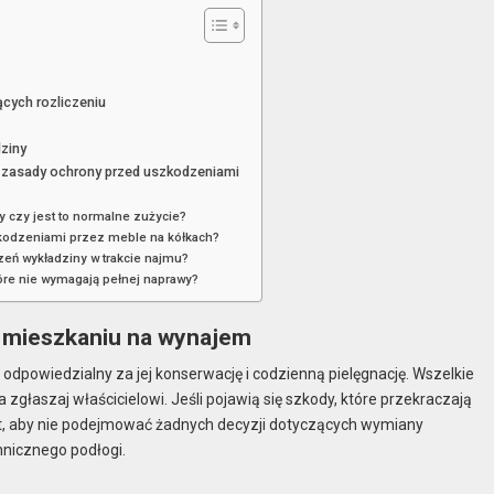
cych rozliczeniu
ziny
z zasady ochrony przed uszkodzeniami
 czy jest to normalne zużycie?
kodzeniami przez meble na kółkach?
eń wykładziny w trakcie najmu?
óre nie wymagają pełnej naprawy?
 mieszkaniu na wynajem
powiedzialny za jej konserwację i codzienną pielęgnację. Wszelkie
łaszaj właścicielowi. Jeśli pojawią się szkody, które przekraczają
est, aby nie podejmować żadnych decyzji dotyczących wymiany
hnicznego podłogi.