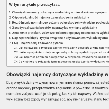
W tym artykule przeczytasz
Obowiązki najemcy dotyczące wykładziny w mieszkaniu na wynajem
Odpowiedzialność najemcy za uszkodzenia wykładziny
Rozróżnienie normalnego zużycia od uszkodzeń wykładziny podlegają
Zasady rozliczania kosztów naprawy lub wymiany wykładziny
Znaczenie protokołu zdawczo-odbiorczego przy ocenie stanu wykład
Najczęstsze błędy i ryzyka związane z użytkowaniem wykładziny ora
FAQ – najczęściej zadawane pytania
Jak sprawdzić, czy uszkodzenie wykładziny powstało z winy najemcy
Jakie są najskuteczniejsze sposoby ochrony wykładziny przed usz
Jak najemca powinien postępować w przypadku zauważenia uszkodz
Czy istnieją rozwiązania tymczasowe na uszkodzenia wykładziny, kt
Obowiązki najemcy dotyczące wykładziny w
Dbaj o
wykładzinę
w wynajmowanym mieszkaniu, ponieważ jesteś od
drobne naprawy przeprowadzaj regularnie, a poważne uszkodzenia zg
normalne zużycie, usuń je lub pokryj koszty ich naprawy. Ważne j
wykładziny bez zgody wynajmującego, aby nie naruszyć stanu tec