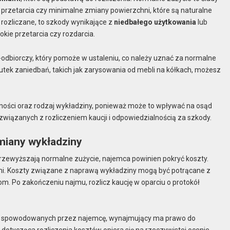
ne przetarcia czy minimalne zmiany powierzchni, które są naturalne
 rozliczane, to szkody wynikające z
niedbałego użytkowania
lub
okie przetarcia czy rozdarcia.
odbiorczy, który pomoże w ustaleniu, co należy uznać za normalne
utek zaniedbań, takich jak zarysowania od mebli na kółkach, możesz
ności oraz rodzaj wykładziny, ponieważ może to wpływać na osąd
związanych z rozliczeniem kaucji i odpowiedzialnością za szkody.
miany wykładziny
rzewyższają normalne zużycie, najemca powinien pokryć koszty.
. Koszty związane z naprawą wykładziny mogą być potrącane z
m. Po zakończeniu najmu, rozlicz kaucję w oparciu o protokół
 spowodowanych przez najemcę, wynajmujący ma prawo do
 dotycząca rozliczenia kosztów opiera się na rzeczywistej ocenie