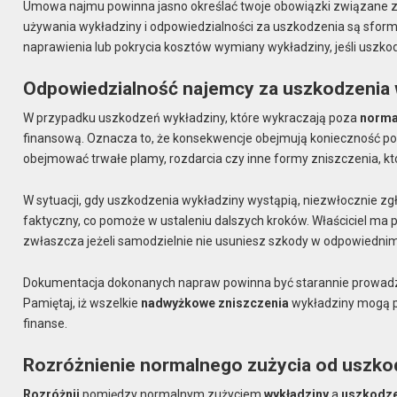
Umowa najmu powinna jasno określać twoje obowiązki związane 
używania wykładziny i odpowiedzialności za uszkodzenia są sfo
naprawienia lub pokrycia kosztów wymiany wykładziny, jeśli us
Odpowiedzialność najemcy za uszkodzenia 
W przypadku uszkodzeń wykładziny, które wykraczają poza
norma
finansową. Oznacza to, że konsekwencje obejmują konieczność po
obejmować trwałe plamy, rozdarcia czy inne formy zniszczenia, kt
W sytuacji, gdy uszkodzenia wykładziny wystąpią, niezwłocznie zgł
faktyczny, co pomoże w ustaleniu dalszych kroków. Właściciel ma
zwłaszcza jeżeli samodzielnie nie usuniesz szkody w odpowiednim
Dokumentacja dokonanych napraw powinna być starannie prowadz
Pamiętaj, iż wszelkie
nadwyżkowe zniszczenia
wykładziny mogą pr
finanse.
Rozróżnienie normalnego zużycia od uszkod
Rozróżnij
pomiędzy normalnym zużyciem
wykładziny
a
uszkodz