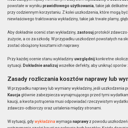
powstałe w wyniku
prawidłowego użytkowania
, takie jak delikat
przy codziennym korzystaniu. Z kolei uszkodzenia, które mogą być
niewłaściwego traktowania wykładziny, takie jak trwałe plamy, głęb
Aby dokładnie ocenić stan wykładziny,
zastosuj
protokół zdawczo-
zużycie, a co za szkodę. W przypadku uszkodzeń powstałych na sk
zostać obciążony kosztami ich naprawy.
Przy każdej ocenie stanu wykładziny
uwzględnij
konkretne okolicz
sytuacji.
Dokładnie analizuj
wszelkie defekty, aby uniknąć sporów 
Zasady rozliczania kosztów naprawy lub wy
W przypadku naprawy lub wymiany wykładziny, jeśli uszkodzenia p
Kaucja
głównie zabezpiecza wynajmującego przed tymi wydatkami
kaucji, a kwota potrącenia musi odpowiadać rzeczywistym wydatko
zdawczo-odbiorczy oraz ustalenia między stronami.
W sytuacji, gdy
wykładzina
wymaga
naprawy
z powodu uszkodzeń
wstrzymania części kaucji na pokrycie tych kosztów. Każda decyzja