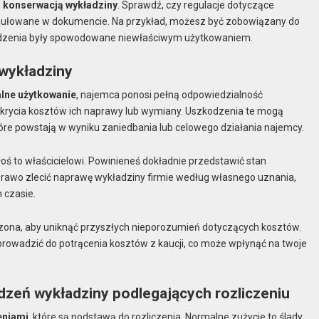
z
konserwacją wykładziny
. Sprawdź, czy regulacje dotyczące
rmułowane w dokumencie. Na przykład, możesz być zobowiązany do
zkodzenia były spowodowane niewłaściwym użytkowaniem.
wykładziny
lne użytkowanie
, najemca ponosi pełną odpowiedzialność
krycia kosztów ich naprawy lub wymiany. Uszkodzenia te mogą
óre powstają w wyniku zaniedbania lub celowego działania najemcy.
oś to właścicielowi. Powinieneś dokładnie przedstawić stan
 prawo zlecić naprawę wykładziny firmie według własnego uznania,
 czasie.
ona, aby uniknąć przyszłych nieporozumień dotyczących kosztów.
owadzić do potrącenia kosztów z kaucji, co może wpłynąć na twoje
zeń wykładziny podlegających rozliczeniu
eniami
, które są podstawą do rozliczenia. Normalne zużycie to ślady