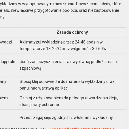
ykładziny w wynajmowanym mieszkaniu. Powszechne błędy, które
eriału, niewłaściwe przygotowanie podłoża, oraz niezastosowanie
ny:
Zasada ochrony
rowadzi
Aklimatyzuj wykładzinę przez 24-48 godzin w
temperaturze 18-25°C oraz wilgotności 30-60%.
ują fale
Usuń zanieczyszczenia oraz wyrównaj podłoże masą
szpachlową.
ziny
Stosuj klej odpowiedni do materiału wykładziny oraz
panuj nad warstwą aplikacji.
niem
Czekaj z użytkowaniem do pełnego utwardzenia kleju,
stosuj maty ochronne.
Przestrzegaj cięć zgodnych z włóknami wykładziny.