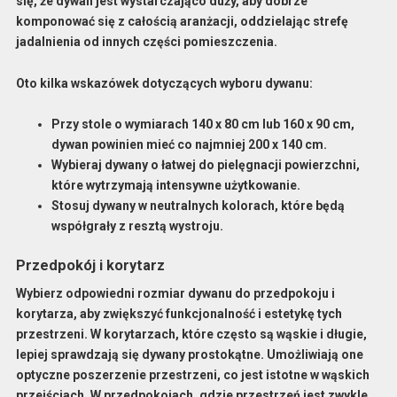
się, że dywan jest wystarczająco duży, aby dobrze
komponować się z całością aranżacji, oddzielając strefę
jadalnienia od innych części pomieszczenia.
Oto kilka wskazówek dotyczących wyboru dywanu:
Przy stole o wymiarach 140 x 80 cm lub 160 x 90 cm,
dywan powinien mieć co najmniej 200 x 140 cm.
Wybieraj dywany o łatwej do pielęgnacji powierzchni,
które wytrzymają intensywne użytkowanie.
Stosuj dywany w neutralnych kolorach, które będą
współgrały z resztą wystroju.
Przedpokój i korytarz
Wybierz
odpowiedni rozmiar dywanu
do przedpokoju i
korytarza, aby zwiększyć funkcjonalność i estetykę tych
przestrzeni. W korytarzach, które często są wąskie i długie,
lepiej sprawdzają się dywany prostokątne. Umożliwiają one
optyczne poszerzenie przestrzeni, co jest istotne w wąskich
przejściach. W przedpokojach, gdzie przestrzeń jest zwykle