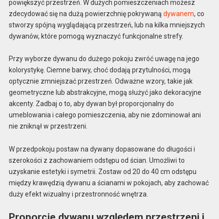
powiększyć przestrzeń. W dużych pomieszczeniach możesz
zdecydować się na dużą powierzchnię pokrywaną
dywanem
, co
stworzy spójną wyglądającą przestrzeń, lub na kilka mniejszych
dywanów, które pomogą wyznaczyć funkcjonalne strefy.
Przy wyborze dywanu do dużego pokoju zwróć uwagę na jego
kolorystykę. Ciemne barwy, choć dodają przytulności, mogą
optycznie zmniejszać przestrzeń. Odważne wzory, takie jak
geometryczne lub abstrakcyjne, mogą służyć jako dekoracyjne
akcenty. Zadbaj o to, aby dywan był proporcjonalny do
umeblowania i całego pomieszczenia, aby nie zdominował ani
nie zniknął w przestrzeni.
W przedpokoju postaw na dywany dopasowane do długości i
szerokości z zachowaniem odstępu od ścian. Umożliwi to
uzyskanie estetyki i symetrii. Zostaw od 20 do 40 cm odstępu
między krawędzią dywanu a ścianami w pokojach, aby zachować
duży efekt wizualny i przestronność wnętrza.
Proporcje dywanu względem przestrzeni i