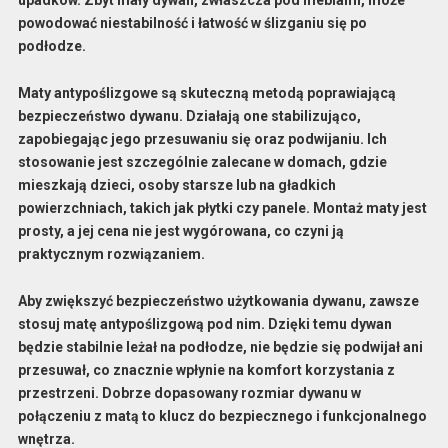
upadków. Zbyt mały dywan, zwłaszcza pod meblami, może
powodować niestabilność i łatwość w ślizganiu się po
podłodze.
Maty
antypoślizgowe
są skuteczną metodą poprawiającą
bezpieczeństwo
dywanu. Działają one stabilizująco,
zapobiegając jego przesuwaniu się oraz podwijaniu. Ich
stosowanie jest szczególnie zalecane w domach, gdzie
mieszkają dzieci, osoby starsze lub na gładkich
powierzchniach, takich jak płytki czy panele. Montaż maty jest
prosty, a jej cena nie jest wygórowana, co czyni ją
praktycznym rozwiązaniem.
Aby zwiększyć
bezpieczeństwo
użytkowania dywanu, zawsze
stosuj matę
antypoślizgową
pod nim. Dzięki temu dywan
będzie stabilnie leżał na podłodze, nie będzie się podwijał ani
przesuwał, co znacznie wpłynie na komfort korzystania z
przestrzeni. Dobrze dopasowany rozmiar dywanu w
połączeniu z matą to klucz do bezpiecznego i funkcjonalnego
wnętrza.