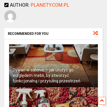
AUTHOR:
PLANETY.COM.PL
RECOMMENDED FOR YOU
Dywan w salonie – jak ułożyć go
względem mebli, by stworzyć
funkcjonalną i przytulną przestrzeń