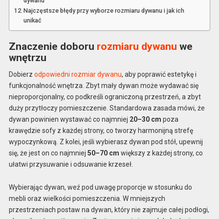
dywanu
Najczęstsze błędy przy wyborze rozmiaru dywanu i jak ich
unikać
Znaczenie doboru
rozmiaru dywanu
we
wnętrzu
Dobierz
odpowiedni rozmiar dywanu
, aby poprawić estetykę i
funkcjonalność wnętrza. Zbyt mały dywan może wydawać się
nieproporcjonalny, co podkreśli ograniczoną przestrzeń, a zbyt
duży przytłoczy pomieszczenie. Standardowa zasada mówi, że
dywan powinien wystawać co najmniej
20–30 cm
poza
krawędzie sofy z każdej strony, co tworzy harmonijną strefę
wypoczynkową. Z kolei, jeśli wybierasz dywan pod stół, upewnij
się, że jest on co najmniej
50–70 cm
większy z każdej strony, co
ułatwi przysuwanie i odsuwanie krzeseł.
Wybierając dywan, weź pod uwagę proporcje w stosunku do
mebli oraz wielkości pomieszczenia. W mniejszych
przestrzeniach postaw na dywan, który nie zajmuje całej podłogi,