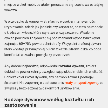
miejsce wokół mebli, co ułatwi poruszanie się i zachowa estetykę
wnętrza.
W przypadku dywanów w strefach o wysokiej intensywności
użytkowania, takich jak jadalnie czy korytarze, postaw na modele
o krótszym włosiu, które są łatwe w czyszczeniu. W salonie
dywan powinien znajdować się pod meblami wypoczynkowymi,
zajmując 60–75% powierzchni strefy. W sypialni preferuj dywan,
który wystaje przynajmniej 50 cm z każdej strony łóżka, co doda
komfortu i wizualnie powiększy przestrzeń.
Aby dobrać najbardziej odpowiedni
rozmiar dywanu
, zmierz
dokładnie powierzchnię, uwzględniając układ mebli i ich wielkość.
Dobierz kolor i wzór dywanu, aby harmonizował z podłogą i
ścianami. Nie zapomnij o zastosowaniu
maty antypoślizgowej
, co
zwiększy bezpieczeństwo i komfort użytkowania.
Rodzaje dywanów według kształtu i ich
zastosowanie