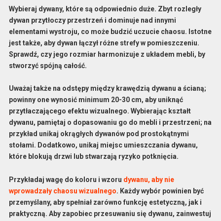
Wybieraj dywany, które są odpowiednio
duże
. Zbyt rozległy
dywan przytłoczy przestrzeń i dominuje nad innymi
elementami wystroju, co może budzić uczucie chaosu. Istotne
jest także, aby dywan łączył różne strefy w pomieszczeniu.
Sprawdź, czy jego rozmiar harmonizuje z układem mebli, by
stworzyć spójną całość.
Uważaj także na
odstępy
między krawędzią dywanu a ścianą;
powinny one wynosić minimum 20-30 cm, aby uniknąć
przytłaczającego efektu wizualnego. Wybierając kształt
dywanu, pamiętaj o dopasowaniu go do mebli i przestrzeni; na
przykład unikaj okrągłych dywanów pod prostokątnymi
stołami. Dodatkowo, unikaj miejsc umieszczania dywanu,
które blokują drzwi lub stwarzają ryzyko potknięcia.
Przykładaj wagę do koloru i wzoru
dywanu, aby nie
wprowadzały chaosu wizualnego
. Każdy wybór powinien być
przemyślany, aby spełniał zarówno funkcję estetyczną, jak i
praktyczną. Aby zapobiec przesuwaniu się dywanu, zainwestuj