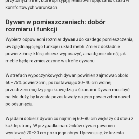
przytulnych stref, które sprzyjają relaksowi i spędzaniu czasu w
komfortowych warunkach.
Dywan w pomieszczeniach: dobór
rozmiaru i funkcji
Wybierz odpowiedni rozmiar
dywanu
do każdego pomieszczenia,
uwzględniając jego funkcje i układ mebli. Zmierz dokładnie
powierzchnię, którą chcesz wyposażyć, a następnie określ, jak
meble będą rozmieszczone w strefie dywanu.
W strefach wypoczynkowych dywan powinien zajmować około
60–75% powierzchni, pozostawiając 30–40 cm wolnej
przestrzeni między jego krawędzią a ścianami. Dywan musi być
na tyle duży, by krzesła pozostawały na jego powierzchni nawet
po odsunięciu.
W jadalni dobierz dywan co najmniej 60–80 cm większy od stołu z
każdej strony. W przypadku narożników dywan powinien
wystawać 20–30 cm poza jego obrys. Upewnij się, że krzesła