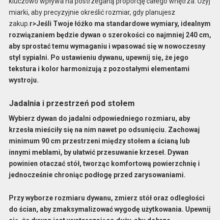
kluczowo wpływa na postrzeganą proporcję całego wnętrza. Użyj
miarki, aby precyzyjnie określić rozmiar, gdy planujesz
zakup.
r>Jeśli Twoje łóżko ma standardowe wymiary, idealnym
rozwiązaniem będzie dywan o szerokości co najmniej 240 cm,
aby sprostać temu wymaganiu i wpasować się w nowoczesny
styl sypialni. Po ustawieniu dywanu, upewnij się, że jego
tekstura i kolor harmonizują z pozostałymi elementami
wystroju.
Jadalnia i przestrzeń pod stołem
Wybierz
dywan do jadalni
odpowiedniego rozmiaru, aby
krzesła mieściły się na nim nawet po odsunięciu. Zachowaj
minimum 90 cm przestrzeni między stołem a ścianą lub
innymi meblami, by ułatwić przesuwanie krzeseł. Dywan
powinien otaczać stół, tworząc komfortową powierzchnię i
jednocześnie chroniąc podłogę przed zarysowaniami.
Przy wyborze rozmiaru dywanu, zmierz stół oraz odległości
do ścian, aby zmaksymalizować wygodę użytkowania. Upewnij