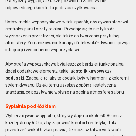
estetyczny wygląd, ale także pozwoli na zachowanie
odpowiedniego komfortu podczas użytkowania.
Ustaw meble wypoczynkowe w taki sposób, aby dywan stanowił
centralny punkt strefy relaksu. Przydaje się to nie tylko do
wyznaczenia przestrzeni, ale także do tworzenia przytulnej
atmosfery. Zorganizowanie kanapy i foteli wokół dywanu sprzyja
integracji i wygodnemu wypoczynkowi.
Aby strefa wypoczynkowa była jeszcze bardziej funkcjonalna,
dodaj dodatkowe elementy, takie jak
stolik kawowy
czy
poduszki
. Zadbaj o to, aby te dodatki były w harmonii z kolorem i
stylem dywanu. Dzięki temu uzyskasz spójną i estetyczną
aranżację, co pozytywnie wpłynie na ogólną atmosferę salonu.
Sypialnia pod łóżkiem
Wybierz
dywan w sypialni
, który wystaje na około 60-80 cm z
każdej strony łóżka, aby zapewnić komfort i estetykę. Taka
przestrzeń wokół łóżka sprawia, że możesz łatwo wstawać i