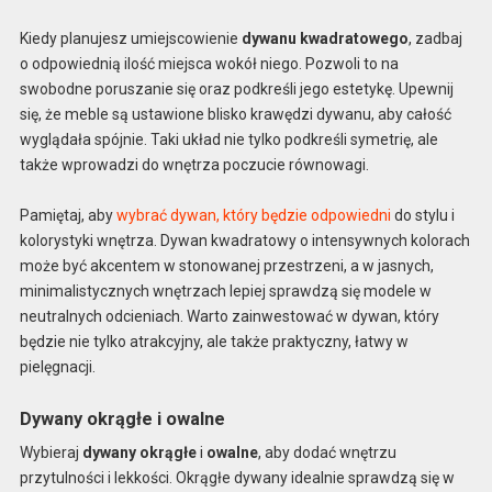
Kiedy planujesz umiejscowienie
dywanu kwadratowego
, zadbaj
o odpowiednią ilość miejsca wokół niego. Pozwoli to na
swobodne poruszanie się oraz podkreśli jego estetykę. Upewnij
się, że meble są ustawione blisko krawędzi dywanu, aby całość
wyglądała spójnie. Taki układ nie tylko podkreśli symetrię, ale
także wprowadzi do wnętrza poczucie równowagi.
Pamiętaj, aby
wybrać dywan, który będzie odpowiedni
do stylu i
kolorystyki wnętrza. Dywan kwadratowy o intensywnych kolorach
może być akcentem w stonowanej przestrzeni, a w jasnych,
minimalistycznych wnętrzach lepiej sprawdzą się modele w
neutralnych odcieniach. Warto zainwestować w dywan, który
będzie nie tylko atrakcyjny, ale także praktyczny, łatwy w
pielęgnacji.
Dywany okrągłe i owalne
Wybieraj
dywany okrągłe
i
owalne
, aby dodać wnętrzu
przytulności i lekkości. Okrągłe dywany idealnie sprawdzą się w