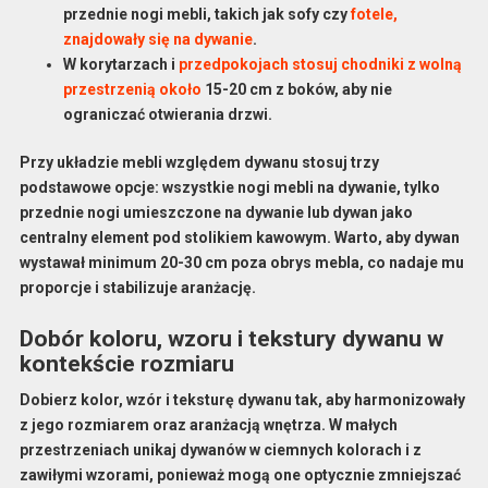
przednie nogi mebli, takich jak sofy czy
fotele,
znajdowały się na dywanie
.
W korytarzach i
przedpokojach stosuj chodniki z wolną
przestrzenią około
15-20 cm z boków, aby nie
ograniczać otwierania drzwi.
Przy układzie mebli względem dywanu stosuj trzy
podstawowe opcje: wszystkie nogi mebli na dywanie, tylko
przednie nogi umieszczone na dywanie lub dywan jako
centralny element pod stolikiem kawowym. Warto, aby dywan
wystawał minimum 20-30 cm poza obrys mebla, co nadaje mu
proporcje i stabilizuje aranżację.
Dobór koloru, wzoru i tekstury dywanu w
kontekście rozmiaru
Dobierz
kolor
,
wzór
i
teksturę dywanu
tak, aby harmonizowały
z jego rozmiarem oraz aranżacją wnętrza. W małych
przestrzeniach unikaj dywanów w ciemnych kolorach i z
zawiłymi wzorami, ponieważ mogą one optycznie zmniejszać