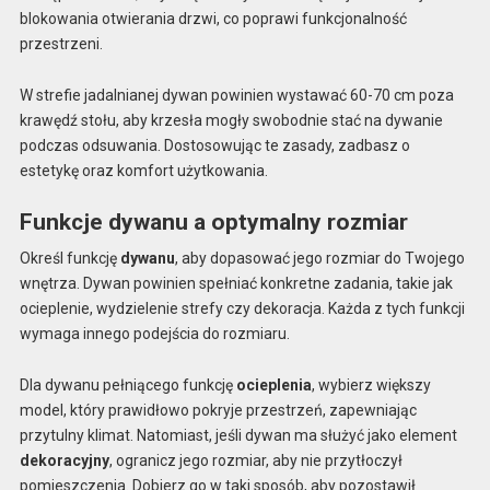
blokowania otwierania drzwi, co poprawi funkcjonalność
przestrzeni.
W strefie jadalnianej dywan powinien wystawać 60-70 cm poza
krawędź stołu, aby krzesła mogły swobodnie stać na dywanie
podczas odsuwania. Dostosowując te zasady, zadbasz o
estetykę oraz komfort użytkowania.
Funkcje dywanu a optymalny rozmiar
Określ funkcję
dywanu
, aby dopasować jego rozmiar do Twojego
wnętrza. Dywan powinien spełniać konkretne zadania, takie jak
ocieplenie, wydzielenie strefy czy dekoracja. Każda z tych funkcji
wymaga innego podejścia do rozmiaru.
Dla dywanu pełniącego funkcję
ocieplenia
, wybierz większy
model, który prawidłowo pokryje przestrzeń, zapewniając
przytulny klimat. Natomiast, jeśli dywan ma służyć jako element
dekoracyjny
, ogranicz jego rozmiar, aby nie przytłoczył
pomieszczenia. Dobierz go w taki sposób, aby pozostawił