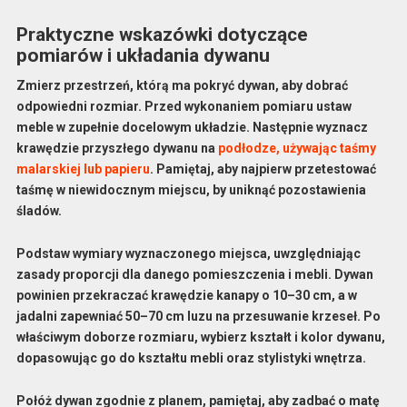
Praktyczne wskazówki dotyczące
pomiarów i układania dywanu
Zmierz przestrzeń, którą ma pokryć dywan, aby dobrać
odpowiedni rozmiar. Przed wykonaniem pomiaru ustaw
meble w zupełnie docelowym układzie. Następnie wyznacz
krawędzie przyszłego dywanu na
podłodze, używając taśmy
malarskiej lub papieru
. Pamiętaj, aby najpierw przetestować
taśmę w niewidocznym miejscu, by uniknąć pozostawienia
śladów.
Podstaw wymiary wyznaczonego miejsca, uwzględniając
zasady proporcji dla danego pomieszczenia i mebli. Dywan
powinien przekraczać krawędzie kanapy o
10–30 cm
, a w
jadalni zapewniać
50–70 cm
luzu na przesuwanie krzeseł. Po
właściwym doborze rozmiaru, wybierz kształt i kolor dywanu,
dopasowując go do kształtu mebli oraz stylistyki wnętrza.
Połóż dywan zgodnie z planem, pamiętaj, aby zadbać o matę