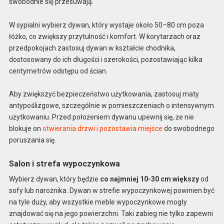
swobodnie się przesuwają.
W sypialni wybierz dywan, który wystaje około 50–80 cm poza
łóżko, co zwiększy przytulność i komfort. W korytarzach oraz
przedpokojach zastosuj dywan w kształcie chodnika,
dostosowany do ich długości i szerokości, pozostawiając kilka
centymetrów odstępu od ścian.
Aby zwiększyć bezpieczeństwo użytkowania, zastosuj maty
antypoślizgowe, szczególnie w pomieszczeniach o intensywnym
użytkowaniu. Przed położeniem dywanu upewnij się, że nie
blokuje on
otwierania drzwi i pozostawia miejsce
do swobodnego
poruszania się.
Salon i strefa wypoczynkowa
Wybierz dywan, który będzie
co najmniej 10-30 cm większy
od
sofy lub narożnika. Dywan w strefie wypoczynkowej powinien być
na tyle duży, aby wszystkie meble wypoczynkowe mogły
znajdować się na jego powierzchni. Taki zabieg nie tylko zapewni