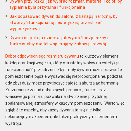
Dywan przy łóżku: jak wybrać rozmiar, materiał i kolor, by
sypialnia była przytulna i funkcjonalna
Jak dopasować dywan do salonu z kanapą narożną, by
stworzyć funkcjonalną i estetyczną przestrzeń
wypoczynkową
Dywan do pokoju dziecka: jak wybrać bezpieczny i
funkcjonalny model wspierający zabawę i rozwój
Dobór odpowiedniego rozmiaru dywanu
to kluczowy element
każdej aranżacji wnętrza, który ma istotny wpływ na estetykę i
funkcjonalność przestrzeni. Zbyt mały dywan może sprawić, że
pomieszczenie będzie wydawać się nieproporcjonalne, podczas
gdy zbyt duży może przytłoczyć całość, zaburzając harmonię.
Zrozumienie zasad dotyczących proporcji, funkcji oraz
właściwego pomiaru pozwala na stworzenie przytulnej i
zbalansowanej atmosfery w każdym pomieszczeniu. Warto więc
zgłębić te aspekty, aby każdy dywan stał się nie tylko
dekoracyjnym akcentem, ale także praktycznym elementem
wystroju.