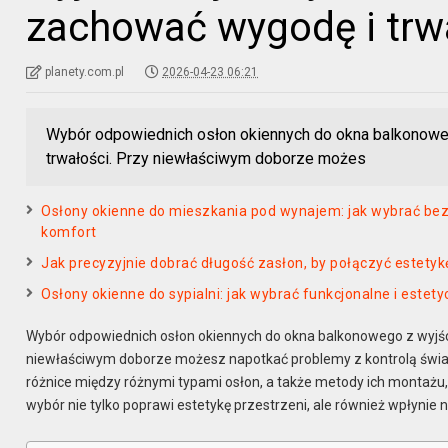
zachować wygodę i trwa
planety.com.pl
2026-04-23 06:21
Wybór odpowiednich osłon okiennych do okna balkonoweg
trwałości. Przy niewłaściwym doborze możes
Osłony okienne do mieszkania pod wynajem: jak wybrać bez
komfort
Jak precyzyjnie dobrać długość zasłon, by połączyć estety
Osłony okienne do sypialni: jak wybrać funkcjonalne i este
Wybór odpowiednich osłon okiennych do okna balkonowego z wyjści
niewłaściwym doborze możesz napotkać problemy z kontrolą światł
różnice między różnymi typami osłon, a także metody ich montażu,
wybór nie tylko poprawi estetykę przestrzeni, ale również wpłyni