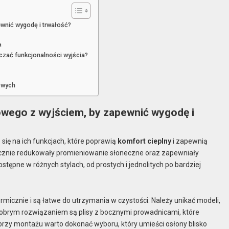
wnić wygodę i trwałość?
a
czać funkcjonalności wyjścia?
owych
wego z wyjściem, by zapewnić wygodę i
się na ich funkcjach, które poprawią
komfort cieplny
i zapewnią
tecznie redukowały promieniowanie słoneczne oraz zapewniały
dostępne w różnych stylach, od prostych i jednolitych po bardziej
ermicznie i są łatwe do utrzymania w czystości. Należy unikać modeli,
Dobrym rozwiązaniem są plisy z bocznymi prowadnicami, które
, przy montażu warto dokonać wyboru, który umieści osłony blisko