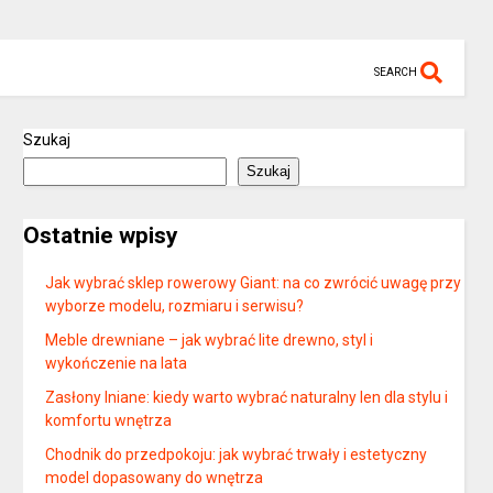
SEARCH
Szukaj
Szukaj
Ostatnie wpisy
Jak wybrać sklep rowerowy Giant: na co zwrócić uwagę przy
wyborze modelu, rozmiaru i serwisu?
Meble drewniane – jak wybrać lite drewno, styl i
wykończenie na lata
Zasłony lniane: kiedy warto wybrać naturalny len dla stylu i
komfortu wnętrza
Chodnik do przedpokoju: jak wybrać trwały i estetyczny
model dopasowany do wnętrza