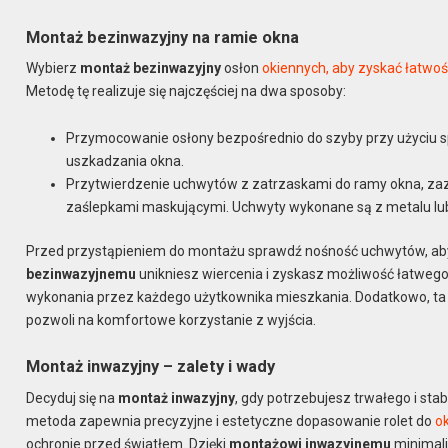
Montaż bezinwazyjny na ramie okna
Wybierz
montaż bezinwazyjny
osłon
okiennych, aby zyskać łatwość
Metodę tę realizuje się najczęściej na dwa sposoby:
Przymocowanie osłony bezpośrednio do szyby przy użyciu s
uszkadzania okna.
Przytwierdzenie uchwytów z zatrzaskami do ramy okna, zaz
zaślepkami maskującymi. Uchwyty wykonane są z metalu lub 
Przed przystąpieniem do montażu sprawdź nośność uchwytów, aby
bezinwazyjnemu
unikniesz wiercenia i zyskasz możliwość łatweg
wykonania przez każdego użytkownika mieszkania. Dodatkowo, ta 
pozwoli na komfortowe korzystanie z wyjścia.
Montaż inwazyjny – zalety i wady
Decyduj się na
montaż inwazyjny
, gdy potrzebujesz trwałego i sta
metoda zapewnia precyzyjne i estetyczne dopasowanie rolet do
o
ochronie przed światłem. Dzięki
montażowi inwazyjnemu
minimali