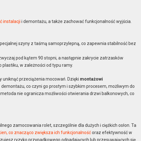
 instalacji
i demontażu, a także zachować funkcjonalność wyjścia.
pecjalnej szyny z taśmą samoprzylepną, co zapewnia stabilność bez
wyczaj pod kątem 90 stopni, a następnie zakrycie zatrzasków
plastiku, w zależności od typu ramy.
 uniknąć przeciążenia mocowań. Dzięki
montażowi
o demontażu, co czyni go prostym i szybkim procesem, możliwym do
metoda nie ogranicza możliwości otwierania drzwi balkonowych, co
bilnego zamocowania rolet, szczególnie dla dużych i ciężkich osłon. Ta
kien, co znacząco zwiększa ich funkcjonalność
oraz efektywność w
zujesz ryzyko przypadkowego odpadających lub przesuwających się