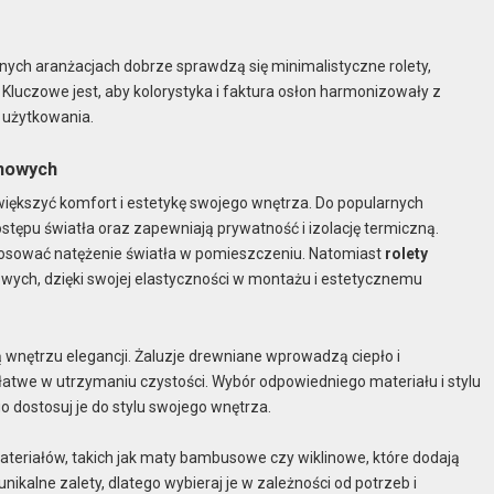
ych aranżacjach dobrze sprawdzą się minimalistyczne rolety,
luczowe jest, aby kolorystyka i faktura osłon harmonizowały z
 użytkowania.
onowych
iększyć komfort i estetykę swojego wnętrza. Do popularnych
dostępu światła oraz zapewniają prywatność i izolację termiczną.
stosować natężenie światła w pomieszczeniu. Natomiast
rolety
wych, dzięki swojej elastyczności w montażu i estetycznemu
ją wnętrzu elegancji. Żaluzje drewniane wprowadzą ciepło i
 łatwe w utrzymaniu czystości. Wybór odpowiedniego materiału i stylu
 dostosuj je do stylu swojego wnętrza.
teriałów, takich jak maty bambusowe czy wiklinowe, które dodają
nikalne zalety, dlatego wybieraj je w zależności od potrzeb i