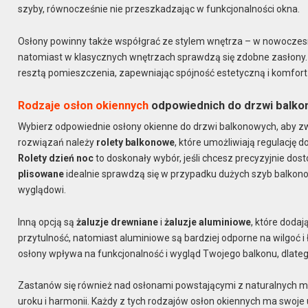
szyby, równocześnie nie przeszkadzając w funkcjonalności okna.
Osłony powinny także współgrać ze stylem wnętrza – w nowoczesn
natomiast w klasycznych wnętrzach sprawdzą się zdobne zasłony. K
resztą pomieszczenia, zapewniając spójność estetyczną i komfort
Rodzaje osłon okiennych
odpowiednich do drzwi balk
Wybierz odpowiednie osłony okienne do drzwi balkonowych, aby zw
rozwiązań należy
rolety balkonowe
, które umożliwiają regulację 
Rolety dzień noc
to doskonały wybór, jeśli chcesz precyzyjnie do
plisowane
idealnie sprawdzą się w przypadku dużych szyb balkono
wyglądowi.
Inną opcją są
żaluzje drewniane
i
żaluzje aluminiowe
, które doda
przytulność, natomiast aluminiowe są bardziej odporne na wilgoć i
osłony wpływa na funkcjonalność i wygląd Twojego balkonu, dlatego
Zastanów się również nad osłonami powstającymi z naturalnych ma
uroku i harmonii. Każdy z tych rodzajów osłon okiennych ma swoje u