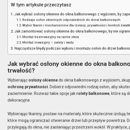
W tym artykule przeczytasz
Jak wybrać osłony okienne do okna balkonowego z wyjściem, by zape
Rodzaje osłon okiennych odpowiednich do drzwi balkonowych
Wybór tkanin i mechanizmów dla izolacji, prywatności i kontroli światł
Jak zamontować osłony okienne do okna balkonowego, by nie ograni
Montaż bezinwazyjny na ramie okna
Montaż inwazyjny – zalety i wady
Najczęstsze błędy podczas wyboru i montażu osłon do drzwi balkon
Jak wybrać osłony okienne do okna balkono
trwałość?
Wybierając
osłony okienne
do okna balkonowego z wyjściem, skup 
ochronę prywatności
. Dobierz odpowiedni rodzaj osłon, aby sku
zaciemnienie. Rozważ takie opcje jak
rolety balkonowe
, które są 
dekoracyjne.
Wybierając tkaniny, postaw na materiały, które skutecznie izolują t
które mogą ograniczać otwieranie drzwi lub przepływ powietrza. 
przylegają do okna, nie zasłaniając przestrzeni wokół. W praktyce