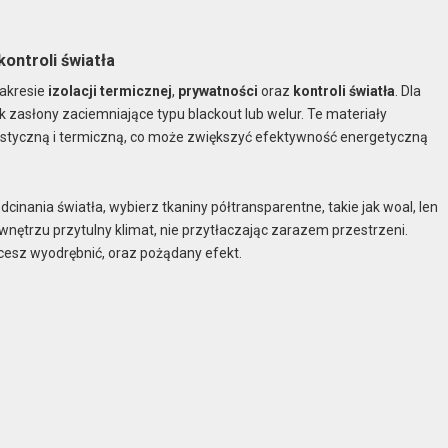
kontroli światła
zakresie
izolacji termicznej
,
prywatności
oraz
kontroli światła
. Dla
ak zasłony zaciemniające typu blackout lub welur. Te materiały
kustyczną i termiczną, co może zwiększyć efektywność energetyczną
cinania światła, wybierz tkaniny półtransparentne, takie jak woal, len
c wnętrzu przytulny klimat, nie przytłaczając zarazem przestrzeni.
hcesz wyodrębnić, oraz pożądany efekt.