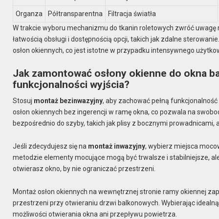
Organza
Półtransparentna
Filtracja światła
W trakcie wyboru mechanizmu do tkanin roletowych zwróć uwagę na
łatwością obsługi i dostępnością opcji, takich jak zdalne stero
osłon okiennych, co jest istotne w przypadku intensywnego użytk
Jak zamontować osłony okienne do okna ba
funkcjonalności wyjścia?
Stosuj
montaż bezinwazyjny
, aby zachować pełną funkcjonalnoś
osłon okiennych bez ingerencji w ramę okna, co pozwala na swobodne
bezpośrednio do szyby, takich jak plisy z bocznymi prowadnicami,
Jeśli zdecydujesz się na
montaż inwazyjny
, wybierz miejsca mocow
metodzie elementy mocujące mogą być trwalsze i stabilniejsze, al
otwierasz okno, by nie ograniczać przestrzeni.
Montaż osłon okiennych na wewnętrznej stronie ramy okiennej zape
przestrzeni przy otwieraniu drzwi balkonowych. Wybierając idealn
możliwości otwierania okna ani przepływu powietrza.