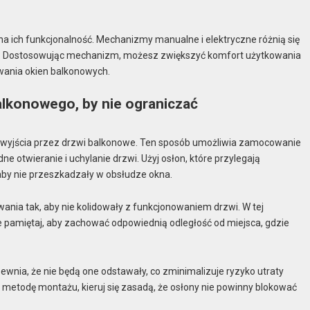
 ich funkcjonalność. Mechanizmy manualne i elektryczne różnią się
wanie. Dostosowując mechanizm, możesz zwiększyć komfort użytkowania
owania okien balkonowych.
lkonowego, by nie ograniczać
ć wyjścia przez drzwi balkonowe. Ten sposób umożliwia zamocowanie
 otwieranie i uchylanie drzwi. Użyj osłon, które przylegają
 aby nie przeszkadzały w obsłudze okna.
ania tak, aby nie kolidowały z funkcjonowaniem drzwi. W tej
e pamiętaj, aby zachować odpowiednią odległość od miejsca, gdzie
wnia, że nie będą one odstawały, co zminimalizuje ryzyko utraty
ą metodę montażu, kieruj się zasadą, że osłony nie powinny blokować