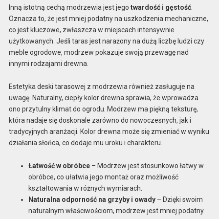
Inną istotną cechą modrzewia jest jego
twardość i gęstość
.
Oznacza to, że jest mniej podatny na uszkodzenia mechaniczne,
co jest kluczowe, zwłaszcza w miejscach intensywnie
użytkowanych. Jeśli taras jest narażony na dużą liczbę ludzi czy
meble ogrodowe, modrzew pokazuje swoją przewagę nad
innymi rodzajami drewna.
Estetyka deski tarasowej z modrzewia również zasługuje na
uwagę. Naturalny, ciepły kolor drewna sprawia, że wprowadza
ono przytulny klimat do ogrodu. Modrzew ma piękną teksturę,
która nadaje się doskonale zarówno do nowoczesnych, jak i
tradycyjnych aranżacji. Kolor drewna może się zmieniać w wyniku
działania słońca, co dodaje mu uroku i charakteru.
Łatwość w obróbce
– Modrzew jest stosunkowo łatwy w
obróbce, co ułatwia jego montaż oraz możliwość
kształtowania w różnych wymiarach.
Naturalna odporność na grzyby i owady
– Dzięki swoim
naturalnym właściwościom, modrzew jest mniej podatny