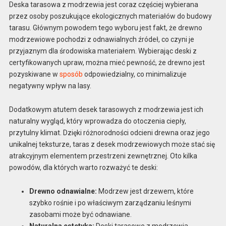
Deska tarasowa z modrzewia jest coraz częściej wybierana
przez osoby poszukujące ekologicznych materiałów do budowy
tarasu. Głównym powodem tego wyboru jest fakt, że drewno
modrzewiowe pochodzi z odnawialnych źródeł, co czyni je
przyjaznym dla środowiska materiałem. Wybierając deski z
certyfikowanych upraw, można mieć pewność, że drewno jest
pozyskiwane w
sposób
odpowiedzialny, co minimalizuje
negatywny wpływ na lasy.
Dodatkowym atutem desek tarasowych z modrzewia jest ich
naturalny wygląd, który wprowadza do otoczenia ciepły,
przytulny klimat. Dzięki różnorodności odcieni drewna oraz jego
unikalnej teksturze, taras z desek modrzewiowych może stać się
atrakcyjnym elementem przestrzeni zewnętrznej. Oto kilka
powodów, dla których warto rozważyć te deski:
Drewno odnawialne:
Modrzew jest drzewem, które
szybko rośnie i po właściwym zarządzaniu leśnymi
zasobami może być odnawiane.
Naturalna estetyka:
Deski tarasowe z modrzewia