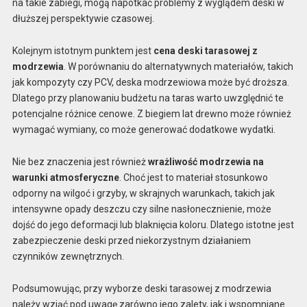
na takie zabiegi, mogą napotkać problemy z wyglądem deski w
dłuższej perspektywie czasowej.
Kolejnym istotnym punktem jest
cena deski tarasowej z
modrzewia
. W porównaniu do alternatywnych materiałów, takich
jak kompozyty czy PCV, deska modrzewiowa może być droższa.
Dlatego przy planowaniu budżetu na taras warto uwzględnić te
potencjalne różnice cenowe. Z biegiem lat drewno może również
wymagać wymiany, co może generować dodatkowe wydatki.
Nie bez znaczenia jest również
wrażliwość modrzewia na
warunki atmosferyczne
. Choć jest to materiał stosunkowo
odporny na wilgoć i grzyby, w skrajnych warunkach, takich jak
intensywne opady deszczu czy silne nasłonecznienie, może
dojść do jego deformacji lub blaknięcia koloru. Dlatego istotne jest
zabezpieczenie deski przed niekorzystnym działaniem
czynników zewnętrznych.
Podsumowując, przy wyborze deski tarasowej z modrzewia
należy wziąć pod uwagę zarówno jego zalety, jak i wspomniane