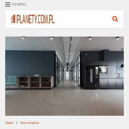
TOP MENU
Home
Dom i wnętrze