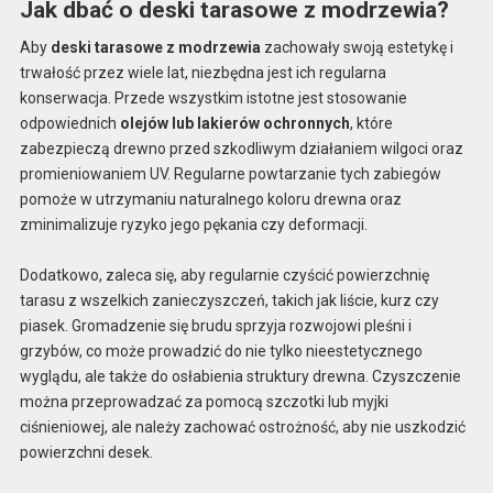
Jak dbać o deski tarasowe z modrzewia?
Aby
deski tarasowe z modrzewia
zachowały swoją estetykę i
trwałość przez wiele lat, niezbędna jest ich regularna
konserwacja. Przede wszystkim istotne jest stosowanie
odpowiednich
olejów lub lakierów ochronnych
, które
zabezpieczą drewno przed szkodliwym działaniem wilgoci oraz
promieniowaniem UV. Regularne powtarzanie tych zabiegów
pomoże w utrzymaniu naturalnego koloru drewna oraz
zminimalizuje ryzyko jego pękania czy deformacji.
Dodatkowo, zaleca się, aby regularnie czyścić powierzchnię
tarasu z wszelkich zanieczyszczeń, takich jak liście, kurz czy
piasek. Gromadzenie się brudu sprzyja rozwojowi pleśni i
grzybów, co może prowadzić do nie tylko nieestetycznego
wyglądu, ale także do osłabienia struktury drewna. Czyszczenie
można przeprowadzać za pomocą szczotki lub myjki
ciśnieniowej, ale należy zachować ostrożność, aby nie uszkodzić
powierzchni desek.