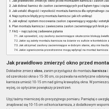
Jak prawidłowo zmierzyć okno przed montażem karnisza i zasłon za
Jak dobrać karnisz do zasłon zaciemniających pod kątem typu i ciężar
Jak ustalić długość i wysokość montażu karnisza dla optymalnego z
Najczęstsze błędy przy montażu karnisza i jak ich uniknąć
Jak wybrać system mocowania zasłon zapewniający wygodę i estety
Plan montażu karnisza i zawieszenia zasłon zaciemniających krok po
FAQ – najczęściej zadawane pytania
Jak sprawdzić, czy zasłony zaciemniające skutecznie blokują świat
Jakie są zalety montażu karnisza na ścianie vs suficie w kontekście
Jak utrzymać zasłony zaciemniające w dobrym stanie, aby nie tracił
Jakie ograniczenia przestrzenne mogą wpłynąć na montaż karnisza i
Jak prawidłowo zmierzyć okno przed montaż
Dokładnie zmierz
okno
, zanim przystąpisz do montażu
karnisza
i
od szerokości okna o 15-30 cm, co pozwala na estetyczne odsłoni
karnisza umieść 10-15 cm nad górną krawędzią okna. W pomieszc
wyżej, co optycznie powiększy przestrzeń.
Użyj taśmy mierniczej do precyzyjnego pomiaru. Pamiętaj o uwzgl
znajdować się 10-15 cm od końca karnisza, z dodatkowym wsporni