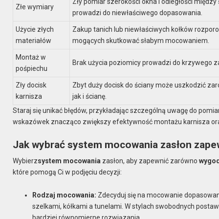
Zły pomiar szerokości okna i odległości między
Złe wymiary
prowadzi do niewłaściwego dopasowania.
Użycie złych
Zakup tanich lub niewłaściwych kołków rozpor
materiałów
mogących skutkować słabym mocowaniem.
Montaż w
Brak użycia poziomicy prowadzi do krzywego z
pośpiechu
Zły docisk
Zbyt duży docisk do ściany może uszkodzić zar
karnisza
jak i ścianę.
Staraj się unikać błędów, przykładając szczególną uwagę do pom
wskazówek znacząco zwiększy efektywność montażu karnisza oraz
Jak wybrać system mocowania zasłon zapew
Wybierz
system mocowania
zasłon, aby zapewnić zarówno
wygo
które pomogą Ci w podjęciu decyzji:
Rodzaj mocowania:
Zdecyduj się na mocowanie dopasowan
szelkami, kółkami a tunelami. W stylach swobodnych posta
bardziej równomierne rozwiązania.