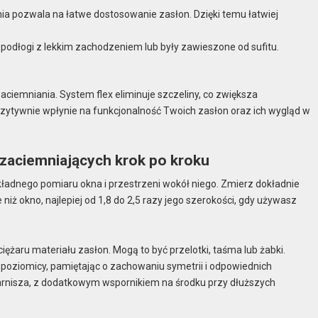
a pozwala na łatwe dostosowanie zasłon. Dzięki temu łatwiej
o podłogi z lekkim zachodzeniem lub były zawieszone od sufitu.
iemniania. System flex eliminuje szczeliny, co zwiększa
ytywnie wpłynie na funkcjonalność Twoich zasłon oraz ich wygląd w
 zaciemniających krok po kroku
ładnego pomiaru okna i przestrzeni wokół niego. Zmierz dokładnie
niż okno, najlepiej od 1,8 do 2,5 razy jego szerokości, gdy używasz
żaru materiału zasłon. Mogą to być przelotki, taśma lub żabki.
poziomicy, pamiętając o zachowaniu symetrii i odpowiednich
arnisza, z dodatkowym wspornikiem na środku przy dłuższych