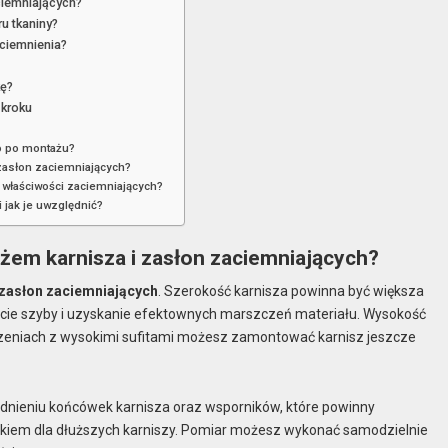
ciemniających?
u tkaniny?
aciemnienia?
kę?
 kroku
ło po montażu?
 zasłon zaciemniających?
y właściwości zaciemniających?
 jak je uwzględnić?
em karnisza i zasłon zaciemniających?
zasłon zaciemniających
. Szerokość karnisza powinna być większa
ęcie szyby i uzyskanie efektownych marszczeń materiału. Wysokość
zeniach z wysokimi sufitami możesz zamontować karnisz jeszcze
ędnieniu końcówek karnisza oraz wsporników, które powinny
kiem dla dłuższych karniszy. Pomiar możesz wykonać samodzielnie