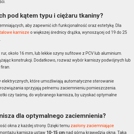
ci.
ch pod kątem typu i ciężaru tkaniny?
emniających, aby zapewnić ich funkcjonalność oraz estetykę. Dla
etalowe karnisze
o większej średnicy drążka, wynoszącej od 19 do 25
.
rur, około 16 mm, lub lekkie szyny sufitowe z PCV lub aluminium.
ążając konstrukcji. Dodatkowo, rozważ wybór karniszy podwójnych lub
firan.
 elektrycznych, które umożliwiają automatyczne sterowanie
 rozwiązania sprzyjają pełnemu zaciemnieniu pomieszczenia.
otki czy taśmę, do wybranego karnisza, by uzyskać optymalne
rnisza dla optymalnego zaciemnienia?
ość okna z każdej strony. Dzięki temu
zasłony zaciemniające
ć montażu karnisza ustaw
10-15 cm
nad górną krawędzią okna. Taka