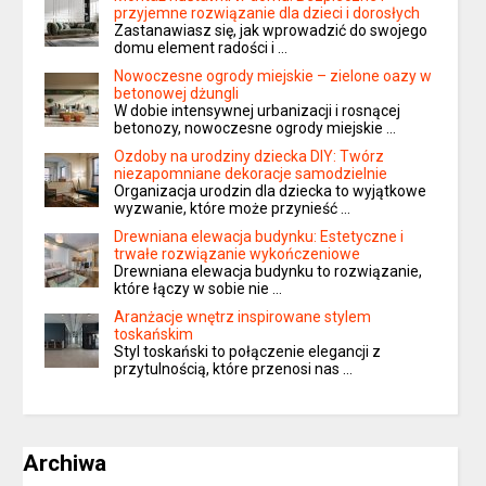
przyjemne rozwiązanie dla dzieci i dorosłych
Zastanawiasz się, jak wprowadzić do swojego
domu element radości i …
Nowoczesne ogrody miejskie – zielone oazy w
betonowej dżungli
W dobie intensywnej urbanizacji i rosnącej
betonozy, nowoczesne ogrody miejskie …
Ozdoby na urodziny dziecka DIY: Twórz
niezapomniane dekoracje samodzielnie
Organizacja urodzin dla dziecka to wyjątkowe
wyzwanie, które może przynieść …
Drewniana elewacja budynku: Estetyczne i
trwałe rozwiązanie wykończeniowe
Drewniana elewacja budynku to rozwiązanie,
które łączy w sobie nie …
Aranżacje wnętrz inspirowane stylem
toskańskim
Styl toskański to połączenie elegancji z
przytulnością, które przenosi nas …
Archiwa