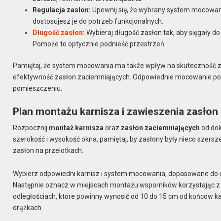
Regulacja zasłon:
Upewnij się, że wybrany system mocowani
dostosujesz je do potrzeb funkcjonalnych.
Długość zasłon
:
Wybieraj długość zasłon tak, aby sięgały d
Pomoże to optycznie podnieść przestrzeń.
Pamiętaj, że system mocowania ma także wpływ na skuteczność zac
efektywność zasłon zaciemniających. Odpowiednie mocowanie poz
pomieszczeniu.
Plan montażu karnisza i zawieszenia zasłon
Rozpocznij
montaż karnisza
oraz
zasłon zaciemniających
od dok
szerokość i wysokość okna, pamiętaj, by zasłony były nieco szersze 
zasłon na przelotkach.
Wybierz odpowiedni karnisz i system mocowania, dopasowane do cię
Następnie oznacz w miejscach montażu wsporników korzystając z 
odległościach, które powinny wynosić od 10 do 15 cm od końców k
drążkach.