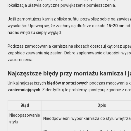
lokalizacja ułatwia optyczne powiększenie pomieszczenia.
Jeśli zamontujesz karnisz blisko sufitu, pozwolisz sobie na zawies
wysokości. Upewnij się, że zasłony są dłuższe o około
15-20 cm
od 
nadać wnętrzu ciepły wygląd.
Podczas zamocowania karnisza na skosach dostosuj kąt oraz upew
zapobiec zsuwaniu się zasłon. Dobre zaplanowanie długości i wyso
zaciemnienia.
Najczęstsze błędy przy montażu karnisza i j
Unikaj najczęstszych
błędów montażowych
podczas mocowania kar
zaciemniających
. Zidentyfikuj te problemy i postępuj zgodnie z 
Błąd
Opis
Niedopasowanie
Nieodpowiedni wybór karnisza do stylu wnętrza
stylu