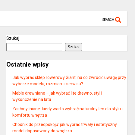
SEARCH
Szukaj
Szukaj
Ostatnie wpisy
Jak wybrać sklep rowerowy Giant: na co zwrócić uwagę przy
wyborze modelu, rozmiaru i serwisu?
Meble drewniane – jak wybrać lite drewno, styl i
wykończenie na lata
Zasłony lniane: kiedy warto wybrać naturalny len dla stylu i
komfortu wnętrza
Chodnik do przedpokoju: jak wybrać trwały i estetyczny
model dopasowany do wnętrza