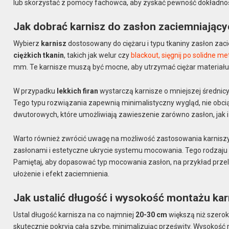
lub skorzystać z pomocy fachowca, aby zyskać pewność dokładnoś
Jak dobrać karnisz do zasłon zaciemniający
Wybierz
karnisz
dostosowany do ciężaru i typu tkaniny zasłon zaci
ciężkich tkanin
, takich jak welur czy
blackout, sięgnij po solidne m
mm. Te karnisze muszą być mocne, aby utrzymać ciężar materiału
W przypadku
lekkich firan
wystarczą karnisze o mniejszej średnicy 
Tego typu rozwiązania zapewnią minimalistyczny wygląd, nie obci
dwutorowych, które umożliwiają zawieszenie zarówno zasłon, jak i 
Warto również zwrócić uwagę na możliwość zastosowania karniszy
zasłonami i estetyczne ukrycie systemu mocowania. Tego rodzaju
Pamiętaj, aby dopasować typ mocowania zasłon, na przykład przel
ułożenie i efekt zaciemnienia.
Jak ustalić długość i wysokość montażu ka
Ustal długość karnisza na co najmniej
20-30 cm
większą niż szerok
skutecznie pokryją całą szybę, minimalizując prześwity. Wysokoś