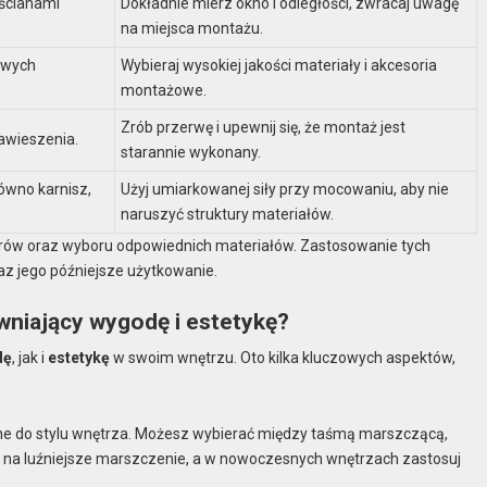
 ścianami
Dokładnie mierz okno i odległości, zwracaj uwagę
na miejsca montażu.
owych
Wybieraj wysokiej jakości materiały i akcesoria
montażowe.
Zrób przerwę i upewnij się, że montaż jest
awieszenia.
starannie wykonany.
ówno karnisz,
Użyj umiarkowanej siły przy mocowaniu, aby nie
naruszyć struktury materiałów.
iarów oraz wyboru odpowiednich materiałów. Zastosowanie tych
 jego późniejsze użytkowanie.
niający wygodę i estetykę?
dę
, jak i
estetykę
w swoim wnętrzu. Oto kilka kluczowych aspektów,
e do stylu wnętrza. Możesz wybierać między taśmą marszczącą,
w na luźniejsze marszczenie, a w nowoczesnych wnętrzach zastosuj