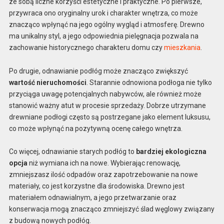
ze sobą liczne korzyści estetyczne i praktyczne. Po pierwsze,
przywraca ono oryginalny urok i charakter wnętrza, co może
znacząco wpłynąć na jego ogólny wygląd i atmosferę. Drewno
ma unikalny styl, a jego odpowiednia pielęgnacja pozwala na
zachowanie historycznego charakteru domu czy
mieszkania
.
Po drugie, odnawianie podłóg może znacząco zwiększyć
wartość nieruchomości
. Starannie odnowiona podłoga nie tylko
przyciąga uwagę potencjalnych nabywców, ale również może
stanowić ważny atut w procesie sprzedaży. Dobrze utrzymane
drewniane podłogi często są postrzegane jako element luksusu,
co może wpłynąć na pozytywną ocenę całego wnętrza.
Co więcej, odnawianie starych podłóg to
bardziej ekologiczna
opcja
niż wymiana ich na nowe. Wybierając renowację,
zmniejszasz ilość odpadów oraz zapotrzebowanie na nowe
materiały, co jest korzystne dla środowiska. Drewno jest
materiałem odnawialnym, a jego przetwarzanie oraz
konserwacja mogą znacząco zmniejszyć ślad węglowy związany
z budową nowych podłóg.