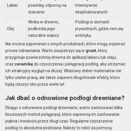
Lakier
powłokę, odporną na
intensywnie
ścieranie
eksploatowanych
Wnika w drewno,
Podłogi w domach
Olej
podkreśla jego
prywatnych, gdzie ceni się
naturalne walory
estetykę
Nie można zapominać o innych produktach, które mogą wspierać
proces odnawiania. Warto zaopatrzyć się w
grunt
, który
przygotuje powierzchnię drewna do aplikacji lakieru lub oleju,
oraz
ceramikę
do czyszczenia i pielęgnacji podłóg, aby utrzymać
ich atrakcyjny wygląd na dłużej. Właściwy dobór materiałów nie
tylko ułatwi pracę, ale także zapewni długotrwałe efekty, które
będą cieszyć oko przez wiele lat.
Jak dbać o odnowione podłogi drewniane?
Dbając o odnowione podłogi drewniane, warto zastosować kilka
kluczowych metod pielęgnacji, które zapewnią im zachowanie
piękna i trwałości przez długi czas. Regularne czyszczenie
podłóg to absolutna podstawa. Należy to robić za pomocą