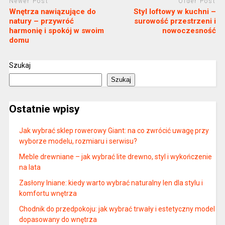
Newer Post
Older Post
Wnętrza nawiązujące do
Styl loftowy w kuchni –
natury – przywróć
surowość przestrzeni i
harmonię i spokój w swoim
nowoczesność
domu
Szukaj
Szukaj
Ostatnie wpisy
Jak wybrać sklep rowerowy Giant: na co zwrócić uwagę przy
wyborze modelu, rozmiaru i serwisu?
Meble drewniane – jak wybrać lite drewno, styl i wykończenie
na lata
Zasłony lniane: kiedy warto wybrać naturalny len dla stylu i
komfortu wnętrza
Chodnik do przedpokoju: jak wybrać trwały i estetyczny model
dopasowany do wnętrza