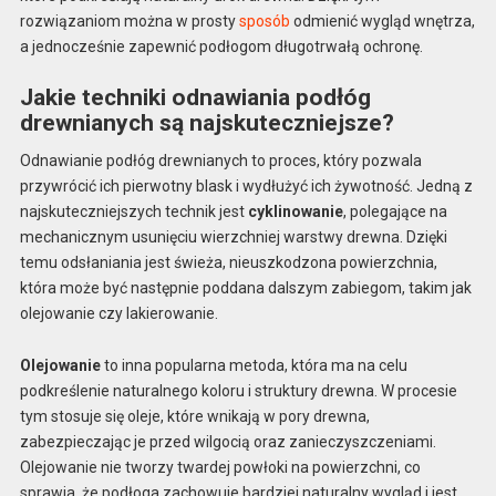
rozwiązaniom można w prosty
sposób
odmienić wygląd wnętrza,
a jednocześnie zapewnić podłogom długotrwałą ochronę.
Jakie techniki odnawiania podłóg
drewnianych są najskuteczniejsze?
Odnawianie podłóg drewnianych to proces, który pozwala
przywrócić ich pierwotny blask i wydłużyć ich żywotność. Jedną z
najskuteczniejszych technik jest
cyklinowanie
, polegające na
mechanicznym usunięciu wierzchniej warstwy drewna. Dzięki
temu odsłaniania jest świeża, nieuszkodzona powierzchnia,
która może być następnie poddana dalszym zabiegom, takim jak
olejowanie czy lakierowanie.
Olejowanie
to inna popularna metoda, która ma na celu
podkreślenie naturalnego koloru i struktury drewna. W procesie
tym stosuje się oleje, które wnikają w pory drewna,
zabezpieczając je przed wilgocią oraz zanieczyszczeniami.
Olejowanie nie tworzy twardej powłoki na powierzchni, co
sprawia, że podłoga zachowuje bardziej naturalny wygląd i jest