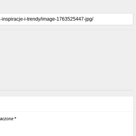
naczone
*