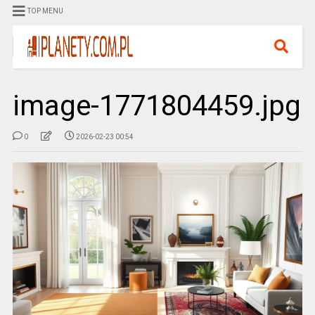
TOP MENU
image-1771804459.jpg
0
2026-02-23 00:54