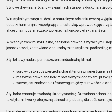
Stylowe drewniane ściany w sypialniach stanowią doskonałe źródło i
W rustykalnym wnętrzu deski o naturalnym odcieniu tworzą wyją
dodatki harmonijnie współgrają z tą estetyką, wprowadzając przyt
akcesoria mogą znacząco wpłynąć na końcowy efekt aranżacji.
W skandynawskim stylu jasne, naturalne drewno z wyraźnym usłoje
jasnoszarości, zestawione z neutralnymi tekstyliami, podkreślają 
Styl loftowy nadaje pomieszczeniu industrialny klimat:
surowy beton odzwierciedla charakter drewnianej ściany za 
masywne drewniane belki z metalowymi dodatkami przyciąg
ważne jest znalezienie równowagi między surowością a cie
Styl boho emanuje swobodą i kreatywnością. Drewniana ściana, oz
tekstyliami, tworzy eteryczną atmosferę, idealną dla osób ceniący
Układ desek ma znaczący wpływ na postrzeganie przestrzeni. D