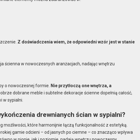
szczenie.
Z doświadczenia wiem, że odpowiedni wzór jest w stanie
cja ścienna w nowoczesnych aranżacjach, nadając wnętrzu
mpy o nowoczesnej formie.
Nie przytłoczą one wnętrza, a
obrze dobrane meble i subtelne dekoracje ścienne dopełnią całość,
 w sypialni.
wykończenia drewnianych ścian w sypialni?
 możliwości, które harmonijnie łączą funkcjonalność z estetyką.
zerokiej gamie odcieni – od jasnych po ciemne – co znacząco wpływa
wno w pionie, jak i poziomie, nadają wnętrzu nowoczesny,