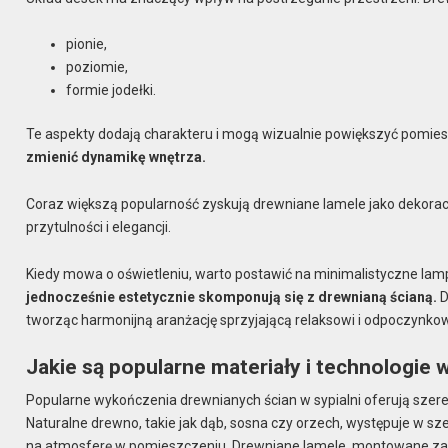
pionie,
poziomie,
formie jodełki.
Te aspekty dodają charakteru i mogą wizualnie powiększyć pomie
zmienić dynamikę wnętrza.
Coraz większą popularność zyskują drewniane lamele jako dekora
przytulności i elegancji.
Kiedy mowa o oświetleniu, warto postawić na minimalistyczne la
jednocześnie estetycznie skomponują się z drewnianą ścianą.
D
tworząc harmonijną aranżację sprzyjającą relaksowi i odpoczynkowi
Jakie są popularne materiały i technologie 
Popularne wykończenia drewnianych ścian w sypialni oferują szereg
Naturalne drewno, takie jak dąb, sosna czy orzech, występuje w s
na atmosferę w pomieszczeniu. Drewniane lamele, montowane zaró