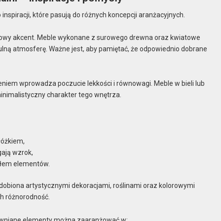
nspiracji, które pasują do różnych koncepcji aranżacyjnych.
tkowy akcent. Meble wykonane z surowego drewna oraz kwiatowe
ulną atmosferę. Ważne jest, aby pamiętać, że odpowiednio dobrane
niem wprowadza poczucie lekkości i równowagi. Meble w bieli lub
minimalistyczny charakter tego wnętrza.
łóżkiem,
ają wzrok,
płem elementów.
dobiona artystycznymi dekoracjami, roślinami oraz kolorowymi
ch różnorodność.
rewniane elementy można zaaranżować w: