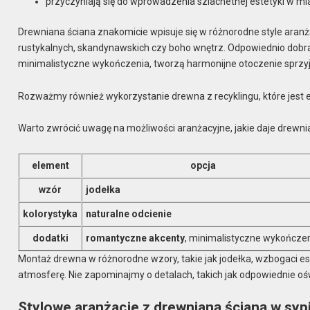
przyczyniają się do wprowadzenia szlachetnej estetyki w mi
Drewniana ściana znakomicie wpisuje się w różnorodne style aran
rustykalnych, skandynawskich czy boho wnętrz. Odpowiednio dobra
minimalistyczne wykończenia, tworzą harmonijne otoczenie sprzyj
Rozważmy również wykorzystanie drewna z recyklingu, które jest e
Warto zwrócić uwagę na możliwości aranżacyjne, jakie daje drewni
element
opcja
wzór
jodełka
kolorystyka
naturalne odcienie
dodatki
romantyczne akcenty
, minimalistyczne wykończe
Montaż drewna w różnorodne wzory, takie jak jodełka, wzbogaci e
atmosferę. Nie zapominajmy o detalach, takich jak odpowiednie oś
Stylowe aranżacje z drewnianą ścianą w sypia