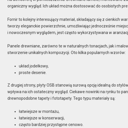
organiczny wygląd. Ich układ można dostosować do osobistych prefe
Fornir to kolejny interesujący materiał, składający się z cienkich w
tworzy eleganckie powierzchnie, umożliwiając jednocześnie miejsc
i nowoczesnym wyglądem, jest często wykorzystywana w aranżacj
Panele drewniane, zarówno te w naturalnych tonacjach, jak i mal
stworzenie unikalnych kompozycji. Oto kilka popularnych wzorów:
układ jodełkowy,
proste desenie.
Z drugiej strony, płyty OSB stanowią surową opcję idealną do styl
wpływa na ich ostateczny wygląd. Ciekawe nowinki na rynku to pa
drewnopodobne tapety i fototapety. Tego typu materiały są:
łatwiejsze w montażu,
łatwiejsze w konserwacji,
często bardziej przystępne cenowo.