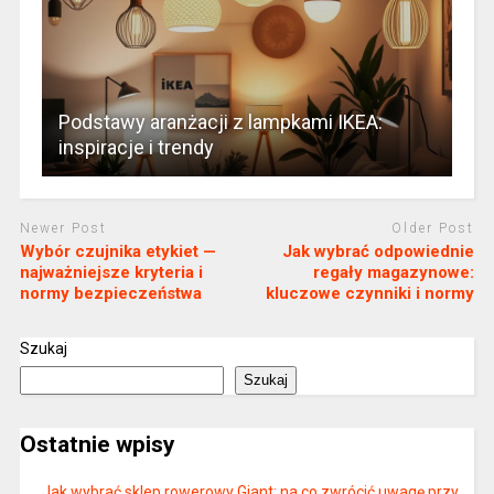
Podstawy aranżacji z lampkami IKEA:
inspiracje i trendy
Newer Post
Older Post
Wybór czujnika etykiet —
Jak wybrać odpowiednie
najważniejsze kryteria i
regały magazynowe:
normy bezpieczeństwa
kluczowe czynniki i normy
Szukaj
Szukaj
Ostatnie wpisy
Jak wybrać sklep rowerowy Giant: na co zwrócić uwagę przy