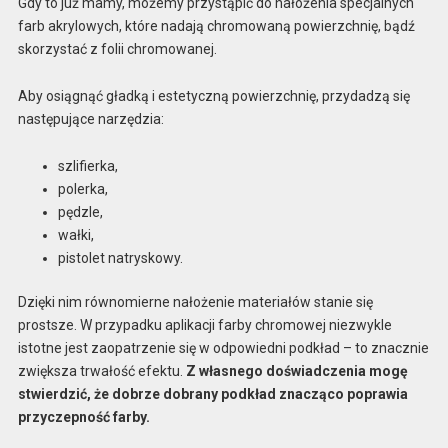
Gdy to już mamy, możemy przystąpić do nałożenia specjalnych
farb akrylowych, które nadają chromowaną powierzchnię, bądź
skorzystać z folii chromowanej.
Aby osiągnąć gładką i estetyczną powierzchnię, przydadzą się
następujące narzędzia:
szlifierka,
polerka,
pędzle,
wałki,
pistolet natryskowy.
Dzięki nim równomierne nałożenie materiałów stanie się
prostsze. W przypadku aplikacji farby chromowej niezwykle
istotne jest zaopatrzenie się w odpowiedni podkład – to znacznie
zwiększa trwałość efektu.
Z własnego doświadczenia mogę
stwierdzić, że dobrze dobrany podkład znacząco poprawia
przyczepność farby.