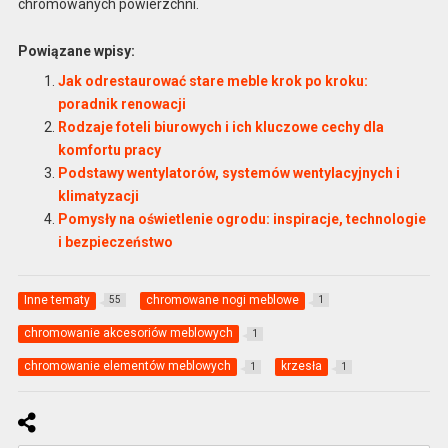
chromowanych powierzchni.
Powiązane wpisy:
Jak odrestaurować stare meble krok po kroku:
poradnik renowacji
Rodzaje foteli biurowych i ich kluczowe cechy dla
komfortu pracy
Podstawy wentylatorów, systemów wentylacyjnych i
klimatyzacji
Pomysły na oświetlenie ogrodu: inspiracje, technologie
i bezpieczeństwo
Inne tematy
chromowane nogi meblowe
55
1
chromowanie akcesoriów meblowych
1
chromowanie elementów meblowych
krzesła
1
1