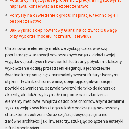
Podstawy i najczęstsze problemy z piecykami gazowymi:
naprawa, konserwacja i bezpieczeństwo
Pomysły na oświetlenie ogrodu: inspiracje, technologie i
bezpieczeństwo
Jak wybrać sklep rowerowy Giant: na co zwrócić uwagę
przy wyborze modelu, rozmiaru i serwisu?
Chromowane elementy meblowe zyskują coraz większą
popularność w aranżacji nowoczesnych wnętrz, dzięki swojej
wyjątkowej estetyce i trwałości. Ich lustrzany połysk i metaliczny
wykończenie dodają przestrzeni elegancji, a jednocześnie
świetnie komponują się z minimalistycznymi i futurystycznymi
stylami. Technika chromowania, obejmująca galwanizację i
powłoki galwaniczne, pozwala tworzyć nie tylko designerskie
akcenty, ale także wytrzymałe i odporne na uszkodzenia
elementy meblowe. Wnętrza ozdobione chromowanymi detalami
zyskują wyjątkowy blask i głębię, które podkreślają nowoczesny
charakter przestrzeni. Coraz częściej decydują się na nie
zarówno architekci, jak i inwestorzy, szukając połączenia estetyki
z funkcjonalnością.