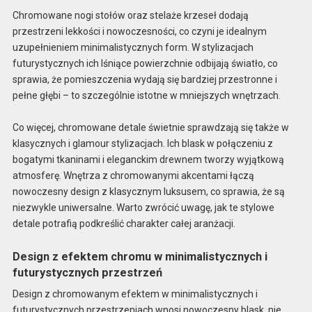
Chromowane nogi stołów oraz stelaże krzeseł dodają
przestrzeni lekkości i nowoczesności, co czyni je idealnym
uzupełnieniem minimalistycznych form. W stylizacjach
futurystycznych ich lśniące powierzchnie odbijają światło, co
sprawia, że pomieszczenia wydają się bardziej przestronne i
pełne głębi – to szczególnie istotne w mniejszych wnętrzach.
Co więcej, chromowane detale świetnie sprawdzają się także w
klasycznych i glamour stylizacjach. Ich blask w połączeniu z
bogatymi tkaninami i eleganckim drewnem tworzy wyjątkową
atmosferę. Wnętrza z chromowanymi akcentami łączą
nowoczesny design z klasycznym luksusem, co sprawia, że są
niezwykle uniwersalne. Warto zwrócić uwagę, jak te stylowe
detale potrafią podkreślić charakter całej aranżacji.
Design z efektem chromu w minimalistycznych i
futurystycznych przestrzeń
Design z chromowanym efektem w minimalistycznych i
futurystycznych przestrzeniach wnosi nowoczesny blask, nie