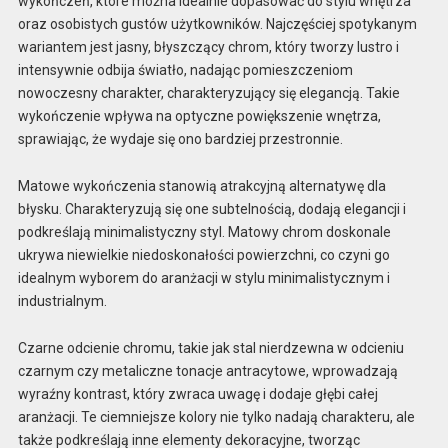
wykończeń, które można idealnie dopasować do stylu wnętrza
oraz osobistych gustów użytkowników. Najczęściej spotykanym
wariantem jest jasny, błyszczący chrom, który tworzy lustro i
intensywnie odbija światło, nadając pomieszczeniom
nowoczesny charakter, charakteryzujący się elegancją. Takie
wykończenie wpływa na optyczne powiększenie wnętrza,
sprawiając, że wydaje się ono bardziej przestronnie.
Matowe wykończenia stanowią atrakcyjną alternatywę dla
błysku. Charakteryzują się one subtelnością, dodają elegancji i
podkreślają minimalistyczny styl. Matowy chrom doskonale
ukrywa niewielkie niedoskonałości powierzchni, co czyni go
idealnym wyborem do aranżacji w stylu minimalistycznym i
industrialnym.
Czarne odcienie chromu, takie jak stal nierdzewna w odcieniu
czarnym czy metaliczne tonacje antracytowe, wprowadzają
wyraźny kontrast, który zwraca uwagę i dodaje głębi całej
aranżacji. Te ciemniejsze kolory nie tylko nadają charakteru, ale
także podkreślają inne elementy dekoracyjne, tworząc