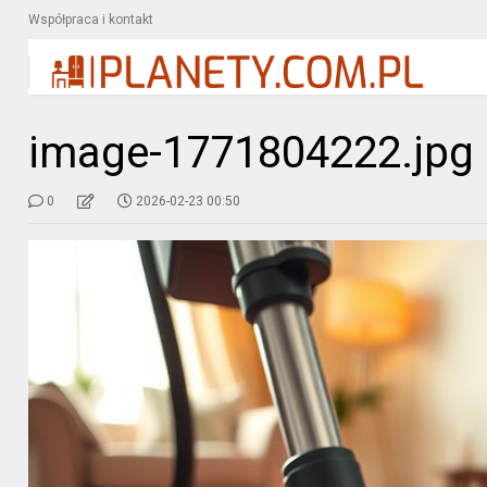
Współpraca i kontakt
image-1771804222.jpg
0
2026-02-23 00:50