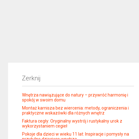
Zerknij
Wnętrza nawiązujące do natury – przywróć harmonię i
spokój w swoim domu
Montaż karnisza bez wiercenia: metody, ograniczenia i
praktyczne wskazówki dla różnych wnętrz
Faktura cegły: Oryginalny wystrój i rustykalny urok z
wykorzystaniem cegieł
Pokoje dla dzieci w wieku 11 lat: Inspiracje i pomysły na
przytulne dziecięce wnętrza