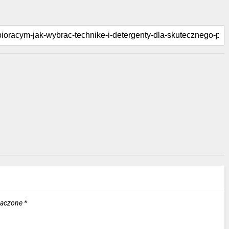
naczone
*