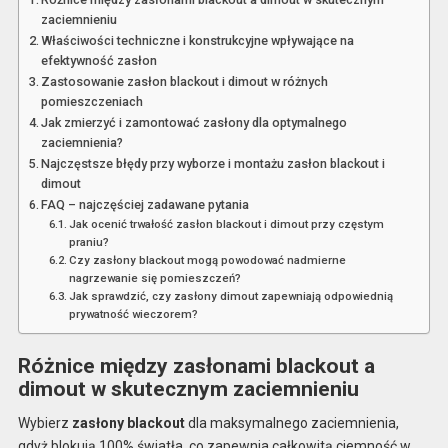
zaciemnieniu
Właściwości techniczne i konstrukcyjne wpływające na
efektywność zasłon
Zastosowanie zasłon blackout i dimout w różnych
pomieszczeniach
Jak zmierzyć i zamontować zasłony dla optymalnego
zaciemnienia?
Najczęstsze błędy przy wyborze i montażu zasłon blackout i
dimout
FAQ – najczęściej zadawane pytania
Jak ocenić trwałość zasłon blackout i dimout przy częstym
praniu?
Czy zasłony blackout mogą powodować nadmierne
nagrzewanie się pomieszczeń?
Jak sprawdzić, czy zasłony dimout zapewniają odpowiednią
prywatność wieczorem?
Różnice między zasłonami blackout a
dimout w skutecznym zaciemnieniu
Wybierz
zasłony blackout
dla maksymalnego zaciemnienia,
gdyż blokują 100% światła, co zapewnia całkowitą ciemność w