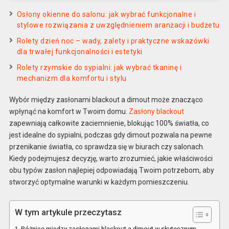
Osłony okienne do salonu: jak wybrać funkcjonalne i
stylowe rozwiązania z uwzględnieniem aranżacji i budżetu
Rolety dzień noc – wady, zalety i praktyczne wskazówki
dla trwałej funkcjonalności i estetyki
Rolety rzymskie do sypialni: jak wybrać tkaninę i
mechanizm dla komfortu i stylu
Wybór między zasłonami blackout a dimout może znacząco
wpłynąć na komfort w Twoim domu.
Zasłony blackout
zapewniają całkowite zaciemnienie, blokując 100% światła, co
jest idealne do sypialni, podczas gdy dimout pozwala na pewne
przenikanie światła, co sprawdza się w biurach czy salonach.
Kiedy podejmujesz decyzję, warto zrozumieć, jakie właściwości
obu typów zasłon najlepiej odpowiadają Twoim potrzebom, aby
stworzyć optymalne warunki w każdym pomieszczeniu.
W tym artykule przeczytasz
Różnice między zasłonami blackout a dimout w skutecznym