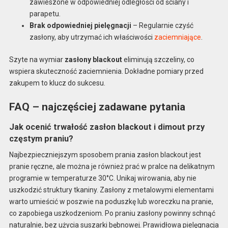
zawieszone w odpowiedniej odległości od ściany i
parapetu.
Brak odpowiedniej pielęgnacji
– Regularnie czyść
zasłony, aby utrzymać ich właściwości
zaciemniające
.
Szyte na wymiar
zasłony blackout
eliminują szczeliny, co
wspiera skuteczność zaciemnienia. Dokładne pomiary przed
zakupem to klucz do sukcesu.
FAQ – najczęściej zadawane pytania
Jak ocenić trwałość zasłon blackout i dimout przy
częstym praniu?
Najbezpieczniejszym sposobem prania zasłon blackout jest
pranie ręczne, ale można je również prać w pralce na delikatnym
programie w temperaturze 30°C. Unikaj wirowania, aby nie
uszkodzić struktury tkaniny. Zasłony z metalowymi elementami
warto umieścić w poszwie na poduszkę lub woreczku na pranie,
co zapobiega uszkodzeniom. Po praniu zasłony powinny schnąć
naturalnie, bez użycia suszarki bębnowej. Prawidłowa pielęgnacja