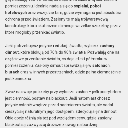
pomieszczeniu. Idealnie nadają się do
sypialni
,
pokoi
hotelowych
oraz wszędzie tam, gdzie wymagana jest absolutna
ochrona przed światłem. Zasłony te mają trójwarstwową
konstrukcję, która skutecznie eliminuje wszelkie szczeliny, przez
które mogłoby przenikać światło.
Jeśli potrzebujesz jedynie
redukcji
światła, wybierz
zasłony
dimout
, które blokują od 70% do 90% światła. Pozwalają one na
częściowe przenikanie światła, co daje efekt półmroku w
pomieszczeniu. Zasłony dimout sprawdzą się w
salonach
,
biurach
oraz w innych przestrzeniach, gdzie pełna ciemność nie
jest konieczna.
Zważ na swoje potrzeby przy wyborze zasłon – jeśli priorytetem
jest ciemność, postaw na blackout. Jeśli natomiast chcesz
jedynie osłonić wnętrze przed nadmiarem światła, ale nadal
cieszyć się naturalnym jego dostępem, zdecyduj się na dimout.
Obie opcje różnią się też pod względem ceny, gdzie zasłony
blackout są zazwyczaj droższe z uwagi na bardziej