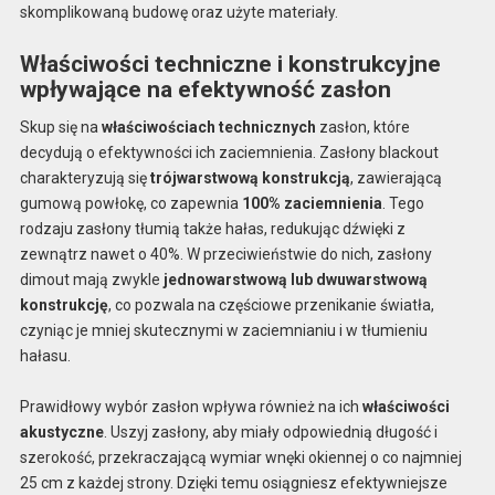
skomplikowaną budowę oraz użyte materiały.
Właściwości techniczne i konstrukcyjne
wpływające na efektywność zasłon
Skup się na
właściwościach technicznych
zasłon, które
decydują o efektywności ich zaciemnienia. Zasłony blackout
charakteryzują się
trójwarstwową konstrukcją
, zawierającą
gumową powłokę, co zapewnia
100% zaciemnienia
. Tego
rodzaju zasłony tłumią także hałas, redukując dźwięki z
zewnątrz nawet o 40%. W przeciwieństwie do nich, zasłony
dimout mają zwykle
jednowarstwową lub dwuwarstwową
konstrukcję
, co pozwala na częściowe przenikanie światła,
czyniąc je mniej skutecznymi w zaciemnianiu i w tłumieniu
hałasu.
Prawidłowy wybór zasłon wpływa również na ich
właściwości
akustyczne
. Uszyj zasłony, aby miały odpowiednią długość i
szerokość, przekraczającą wymiar wnęki okiennej o co najmniej
25 cm z każdej strony. Dzięki temu osiągniesz efektywniejsze