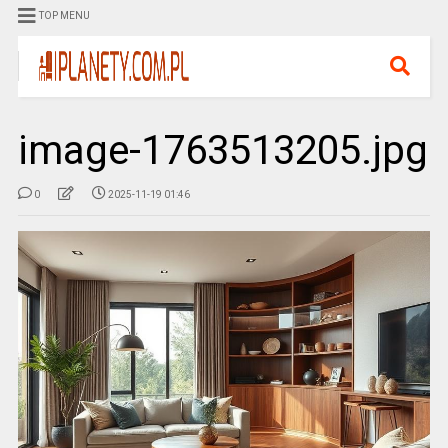
TOP MENU
image-1763513205.jpg
0
2025-11-19 01:46