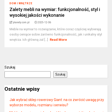
DOM I WNĘTRZE
Zalety mebli na wymiar: funkcjonalność, styl i
wysokiej jakości wykonanie
planety.com.pl
2025-12-06
Meble na wymiar to rozwiązanie, które coraz częściej wybierają
osoby ceniące sobie zarówno funkcjonalność, jak i unikalny styl
wnętrza. Ich główną zal [...]
Read More
Szukaj
Szukaj
Ostatnie wpisy
Jak wybrać sklep rowerowy Giant: na co zwrócić uwagę przy
wyborze modelu, rozmiaru i serwisu?