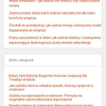
Meble drewniane – jak wybrać lite drewno, styl i wykończenie
na lata
Zasłony lniane: kiedy warto wybrać naturalny len dla stylu i
komfortu wnętrza
Chodnik do przedpokoju: jak wybrać trwały i estetyczny model
dopasowany do wnętrza
Firany a prywatność w dzień: jak wybrać tkaniny i rozwiązania
zapewniające dyskrecję bez utraty światła naturalnego
Dom i wnętrze
Kolory farb Dekoral: Bogactwo kolorów i inspiracji dla
Twojego wnętrza
Jak ozdobić okno w unikalny sposób, tworząc spójność z
wnętrzem
Ozdoby na zaproszenie urodzinowe: Pomysły na
oryginalne i personalizowane zaproszenia
Panele ścienne do malowania: Personalizuj swoje ściany