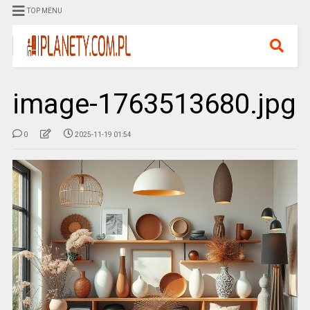
TOP MENU
image-1763513680.jpg
0
2025-11-19 01:54