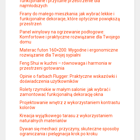
funkcjonalne i przytulne przestrzenie dla
najmłodszych
Firany do małego mieszkania: jak wybrać lekkie i
funkcjonalne dekoracje, które optycznie powiększą
przestrzeń
Panel winylowy na ogrzewanie podłogowe:
Komfortowe i praktyczne rozwiązanie dla Twojego
domu
Materac futon 160×200: Wygodne i ergonomiczne
rozwiązanie dla Twojej sypialni
Feng Shui w kuchni – równowaga i harmonia w
przestrzeni gotowania
Opinie o farbach Flugger: Praktyczne wskazówki i
doświadczenia użytkowników
Rolety rzymskie w małym salonie: jak wybrać i
zamontować funkcjonalną dekorację okna
Projektowanie wnętrz z wykorzystaniem kontrastu
kolorów
Kreacja wyjątkowego tarasu z wykorzystaniem
naturalnych materiałów
Dywan się mechaci: przyczyny, skuteczne sposoby
ograniczania i pielęgnacja krok po kroku