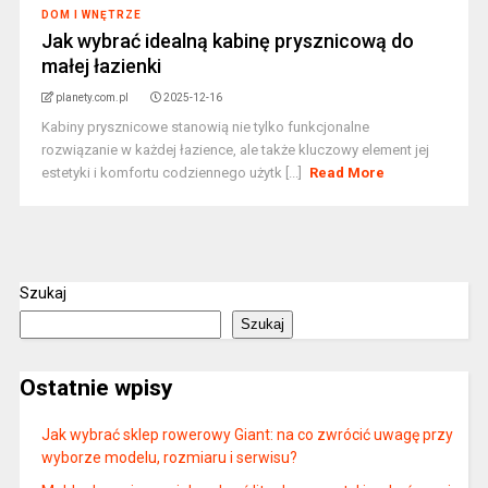
DOM I WNĘTRZE
Jak wybrać idealną kabinę prysznicową do
małej łazienki
planety.com.pl
2025-12-16
Kabiny prysznicowe stanowią nie tylko funkcjonalne
rozwiązanie w każdej łazience, ale także kluczowy element jej
estetyki i komfortu codziennego użytk [...]
Read More
Szukaj
Szukaj
Ostatnie wpisy
Jak wybrać sklep rowerowy Giant: na co zwrócić uwagę przy
wyborze modelu, rozmiaru i serwisu?