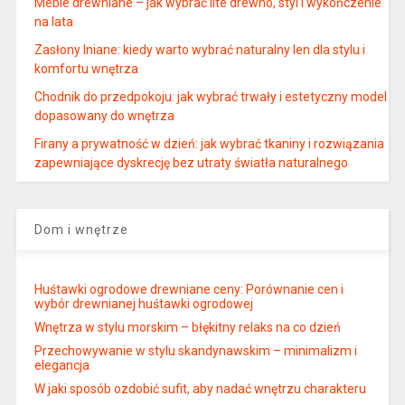
Meble drewniane – jak wybrać lite drewno, styl i wykończenie
na lata
Zasłony lniane: kiedy warto wybrać naturalny len dla stylu i
komfortu wnętrza
Chodnik do przedpokoju: jak wybrać trwały i estetyczny model
dopasowany do wnętrza
Firany a prywatność w dzień: jak wybrać tkaniny i rozwiązania
zapewniające dyskrecję bez utraty światła naturalnego
Dom i wnętrze
Huśtawki ogrodowe drewniane ceny: Porównanie cen i
wybór drewnianej huśtawki ogrodowej
Wnętrza w stylu morskim – błękitny relaks na co dzień
Przechowywanie w stylu skandynawskim – minimalizm i
elegancja
W jaki sposób ozdobić sufit, aby nadać wnętrzu charakteru